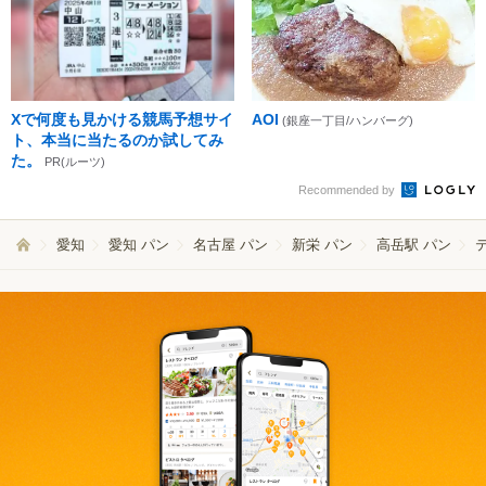
Xで何度も見かける競馬予想サイ
AOI
(銀座一丁目/ハンバーグ)
ト、本当に当たるのか試してみ
た。
PR(ルーツ)
Recommended by
愛知
愛知 パン
名古屋 パン
新栄 パン
高岳駅 パン