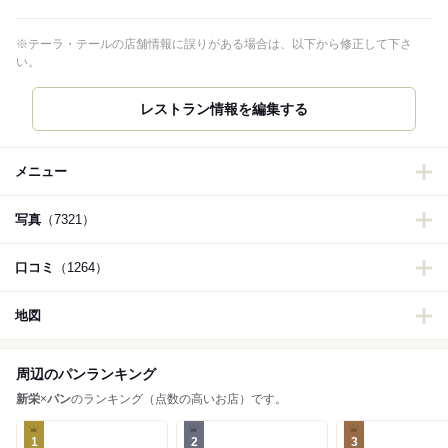
※テーラ・テールの店舗情報に誤りがある場合は、以下から修正して下さ
い。
レストラン情報を編集する
メニュー
写真
（7321）
口コミ
（1264）
地図
周辺のパンランキング
新栄
×
パン
のランキング（点数の高いお店）です。
1
2
3