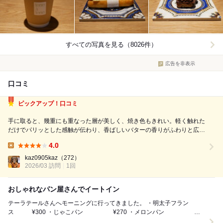
すべての写真を見る（8026件）
広告を非表示
口コミ
ピックアップ！口コミ
手に取ると、幾重にも重なった層が美しく、焼き色もきれい。軽く触れた
だけでパリッとした感触が伝わり、香ばしいバターの香りがふわりと広が
る。 ひと口かじると、外側は驚くほどサクッと軽やか。中はしっとりと
4.0
していて、バターのコクがやさしく広がる。重たさはなく、噛むほどに小
Lunch:
麦の風味とバターの香りが重なり...
kaz0905kaz
（272）
2026/03 訪問
1回
おしゃれなパン屋さんでイートイン
テーラテールさんへモーニングに行ってきました。 ・明太子フラン
ス ¥300 ・じゃこパン ¥270 ・メロンパン
¥290 ・ハニートースト ...