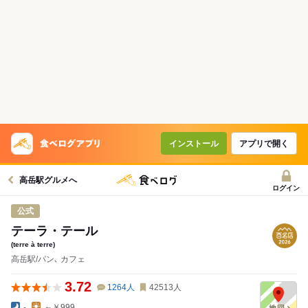
インストール
アプリで開く
高岳駅グルメへ
ログイン
公式
テーラ・テール
(terre à terre)
高岳駅/パン､ カフェ
3.72
1264
人
42513
人
-
～￥999