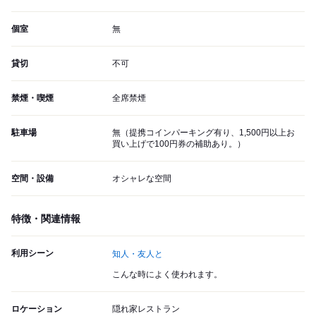
個室
無
貸切
不可
禁煙・喫煙
全席禁煙
駐車場
無（提携コインパーキング有り、1,500円以上お
買い上げで100円券の補助あり。）
空間・設備
オシャレな空間
特徴・関連情報
利用シーン
知人・友人と
こんな時によく使われます。
ロケーション
隠れ家レストラン