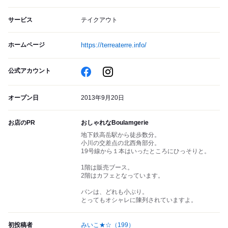
サービス
テイクアウト
ホームページ
https://terreaterre.info/
公式アカウント
オープン日
2013年9月20日
お店のPR
おしゃれなBoulamgerie
地下鉄高岳駅から徒歩数分。
小川の交差点の北西角部分。
19号線から１本はいったところにひっそりと。
1階は販売ブース。
2階はカフェとなっています。
パンは、どれも小ぶり。
とってもオシャレに陳列されていますよ。
初投稿者
みいこ★☆
（199）