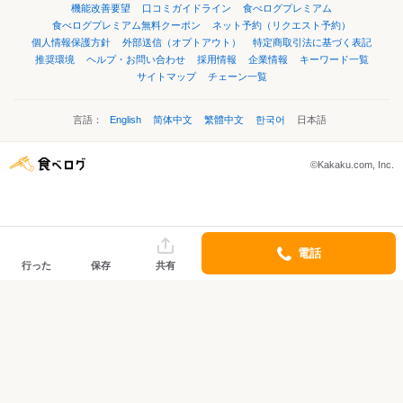
機能改善要望
口コミガイドライン
食べログプレミアム
食べログプレミアム無料クーポン
ネット予約（リクエスト予約）
個人情報保護方針
外部送信（オプトアウト）
特定商取引法に基づく表記
推奨環境
ヘルプ・お問い合わせ
採用情報
企業情報
キーワード一覧
サイトマップ
チェーン一覧
言語：
English
简体中文
繁體中文
한국어
日本語
©Kakaku.com, Inc.
電話
行った
保存
共有