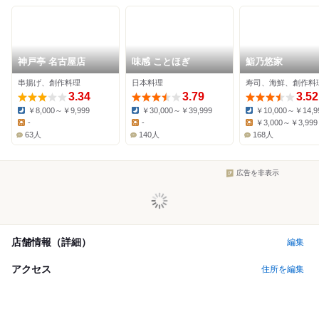
神戸亭 名古屋店
味感 ことほぎ
鮨乃悠家
串揚げ、創作料理
日本料理
寿司、海鮮、創作料
3.34
3.79
3.52
￥8,000～￥9,999
￥30,000～￥39,999
￥10,000～￥14,9
Dinner:
Dinner:
Dinner:
-
-
￥3,000～￥3,999
Lunch:
Lunch:
Lunch:
63人
140人
168人
広告を非表示
店舗情報（詳細）
編集
アクセス
住所を編集