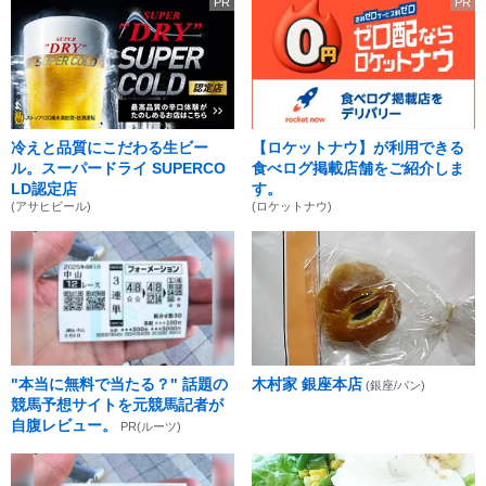
PR
PR
冷えと品質にこだわる生ビー
【ロケットナウ】が利用できる
ル。スーパードライ SUPERCO
食べログ掲載店舗をご紹介しま
LD認定店
す。
(アサヒビール)
(ロケットナウ)
"本当に無料で当たる？" 話題の
木村家 銀座本店
(銀座/パン)
競馬予想サイトを元競馬記者が
自腹レビュー。
PR(ルーツ)