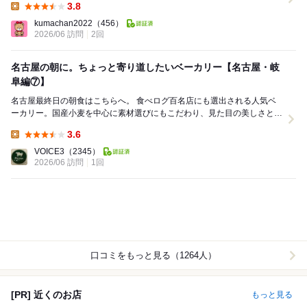
3.8
Lunch:
kumachan2022
（456）
2026/06 訪問
2回
名古屋の朝に。ちょっと寄り道したいベーカリー【名古屋・岐
阜編⑦】
名古屋最終日の朝食はこちらへ。 食べログ百名店にも選出される人気ベ
ーカリー。国産小麦を中心に素材選びにもこだわり、見た目の美しさと味
わいを両立したパンが並ぶ。遠方から足を運ぶ...
3.6
Lunch:
VOICE3
（2345）
2026/06 訪問
1回
口コミをもっと見る（1264人）
[PR] 近くのお店
もっと見る