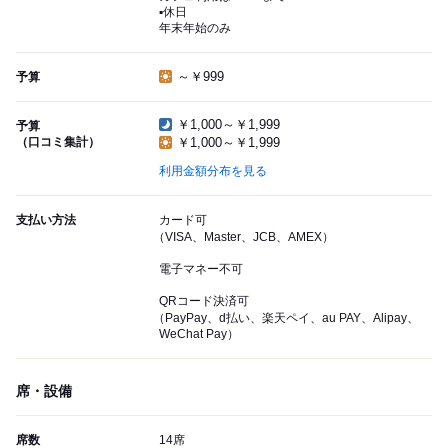
▪️休日
年末年始のみ
～￥999
予算
￥1,000～￥1,999
予算
（口コミ集計）
￥1,000～￥1,999
利用金額分布を見る
支払い方法
カード可
（VISA、Master、JCB、AMEX）
電子マネー不可
QRコード決済可
（PayPay、d払い、楽天ペイ、au PAY、Alipay、
WeChat Pay）
席・設備
席数
14席