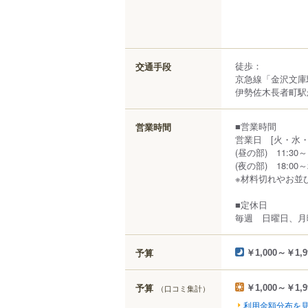
徒歩：
交通手段
京急線「金沢文庫
伊勢佐木長者町駅か
■営業時間
営業時間
営業日 [火・水
(昼の部) 11:30～15
(夜の部) 18:00～21
※材料切れやお並
■定休日
毎週 日曜日、月
予算
￥1,000～￥1,9
予算
（口コミ集計）
￥1,000～￥1,9
利用金額分布を