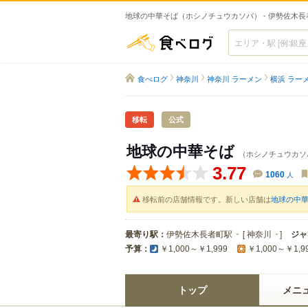
地球の中華そば（ホシノチュウカソバ） - 伊勢佐木
食べログ
食べログ
神奈川
神奈川 ラーメン
横浜 ラー
移転
公式
地球の中華そば
（ホシノチュウカソ
3.77
1060
人
移転前の店舗情報です。新しい店舗は
地球の中華そば
最寄り駅：
伊勢佐木長者町駅
[
神奈川
]
ジャ
予算：
￥1,000～￥1,999
￥1,000～￥1,9
トップ
メニ