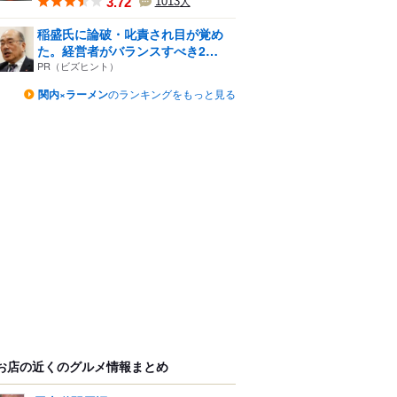
3.72
1013
人
稲盛氏に論破・叱責され目が覚め
た。経営者がバランスすべき2
つ...
PR（ビズヒント）
関内×ラーメン
のランキングをもっと見る
お店の近くのグルメ情報まとめ