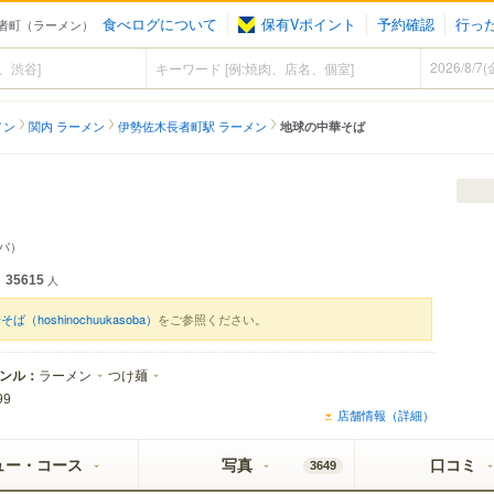
食べログについて
保有Vポイント
予約確認
行っ
長者町（ラーメン）
メン
関内 ラーメン
伊勢佐木長者町駅 ラーメン
地球の中華そば
バ）
35615
人
（hoshinochuukasoba）
をご参照ください。
ンル：
ラーメン
つけ麺
99
店舗情報（詳細）
ュー・コース
写真
口コミ
3649