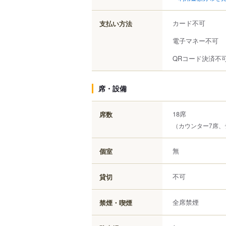
カード不可
支払い方法
電子マネー不可
QRコード決済不
席・設備
18席
席数
（カウンター7席、
無
個室
不可
貸切
全席禁煙
禁煙・喫煙