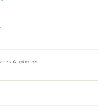
可
テーブル7席、お座敷4～6席。）