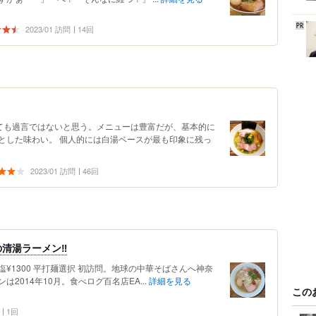
2023/01 訪問
14回
っても過言ではないと思う。メニューは豊富だが、基本的に
とした味わい。 個人的には白湯ベースが最も印象に残っ
2023/01 訪問
46回
清湯ラーメン‼︎
塩¥1300 平打麺選択 初訪問。地球の中華そばさんへ神奈
2014年10月。食べログ百名店EA...
詳細を見る
この
1回