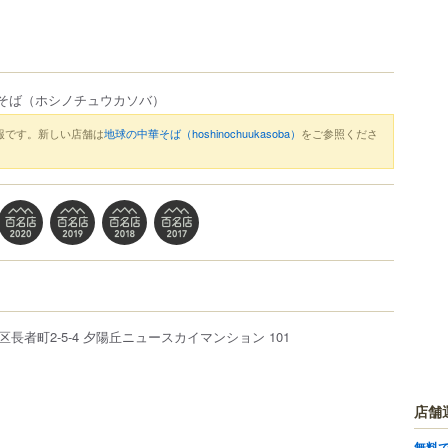
そば
（ホシノチュウカソバ）
報です。新しい店舗は
地球の中華そば（hoshinochuukasoba）
をご参照くださ
区
長者町
2-5-4
夕陽丘ニュースカイマンション 101
店舗
無料