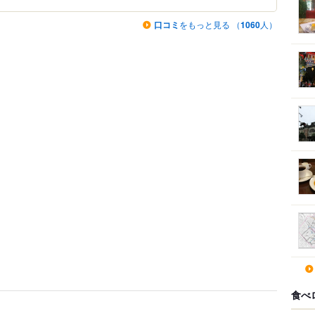
口コミ
をもっと見る （
1060
人）
食べ