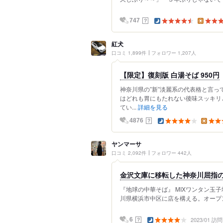
？
747
紅犬
口コミ 1,899件
フォロワー 1,207人
【限定】復刻版 白湯そば 950円
神奈川県の”新”淡麗系の代表格と言
はどれも胃にもたれない後味スッキリ
てい...
詳細を見る
？
4876
ヤンマーサ
口コミ 2,092件
フォロワー 442人
金沢文庫に移転した神奈川屈指の
『地球の中華そば』 MIXワンタン玉子
川県横浜市中区に店を構える。オープンは
2023/01 訪問
？
6