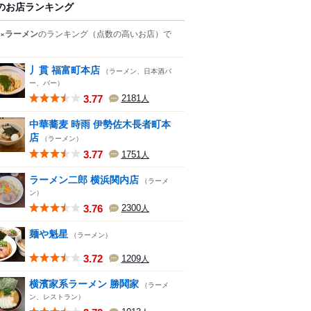
のお店ランキング
×ラーメン
のランキング
（点数の高いお店）
で
丿貫 福富町本店
（ラーメン、日本酒バ
ー、バー）
3.77
2181
人
中華蕎麦 時雨 伊勢佐木長者町本
店
（ラーメン）
3.77
1751
人
ラーメン二郎 横浜関内店
（ラーメ
ン）
3.76
2300
人
麺や魁星
（ラーメン）
3.72
1209
人
横濱家系ラーメン 勝鬨家
（ラーメ
ン、レストラン）