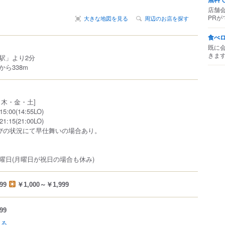
店舗
PRが
大きな地図を見る
周辺のお店を探す
食べ
既に
きま
駅」より2分
ら338m
・木・金・土]
:00(14:55LO)
:15(21:00LO)
びの状況にて早仕舞いの場合あり。
曜日(月曜日が祝日の場合も休み)
99
￥1,000～￥1,999
99
見る