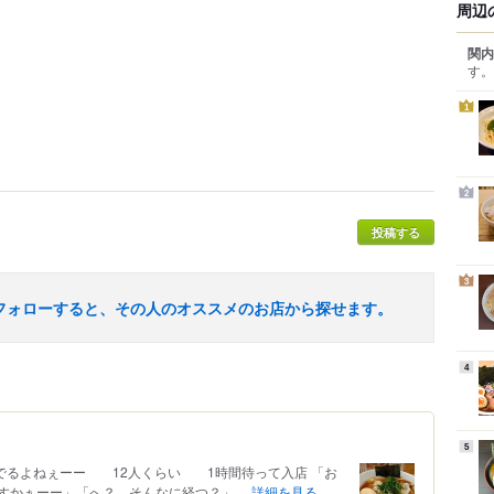
周辺
関内
す。
1
2
投稿する
3
フォローすると、その人のオススメのお店から探せます。
4
5
然、並んでるよねぇーー 12人くらい 1時間待って入店 「お
かぁーー」「へ？ そんなに経つ？」 ...
詳細を見る