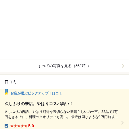
すべての写真を見る（8627件）
口コミ
お店が選ぶピックアップ！口コミ
久しぶりの来店。やはりコスパ高い！
久しぶりの再訪、やはり期待を裏切らない素晴らしいの一言。22品で1万
円をきる上に、料理のクオリティも高い。 最近は同じような1万円前後の
パクり店が増えてきましたが、恵比寿鮨はつめはそこら辺の店とは一線を
5.0
画す、本当にコストパフォーマンスが高いと改めて実感しました。握りは