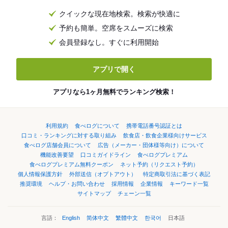
クイックな現在地検索。検索が快適に
予約も簡単。空席をスムーズに検索
会員登録なし。すぐに利用開始
アプリで開く
アプリなら1ヶ月無料でランキング検索！
利用規約
食べログについて
携帯電話番号認証とは
口コミ・ランキングに対する取り組み
飲食店・飲食企業様向けサービス
食べログ店舗会員について
広告（メーカー・団体様等向け）について
機能改善要望
口コミガイドライン
食べログプレミアム
食べログプレミアム無料クーポン
ネット予約（リクエスト予約）
個人情報保護方針
外部送信（オプトアウト）
特定商取引法に基づく表記
推奨環境
ヘルプ・お問い合わせ
採用情報
企業情報
キーワード一覧
サイトマップ
チェーン一覧
言語：
English
简体中文
繁體中文
한국어
日本語