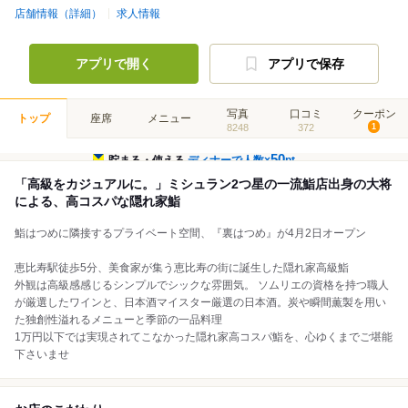
店舗情報（詳細）
求人情報
アプリで開く
アプリで保存
写真
口コミ
クーポン
トップ
座席
メニュー
8248
372
1
50
貯まる・使える
ディナーで人数×
pt
「高級をカジュアルに。」ミシュラン2つ星の一流鮨店出身の大将
による、高コスパな隠れ家鮨
鮨はつめに隣接するプライベート空間、『裏はつめ』が4月2日オープン
恵比寿駅徒歩5分、美食家が集う恵比寿の街に誕生した隠れ家高級鮨
外観は高級感感じるシンプルでシックな雰囲気。 ソムリエの資格を持つ職人
が厳選したワインと、日本酒マイスター厳選の日本酒。炭や瞬間薫製を用い
た独創性溢れるメニューと季節の一品料理
1万円以下では実現されてこなかった隠れ家高コスパ鮨を、心ゆくまでご堪能
下さいませ