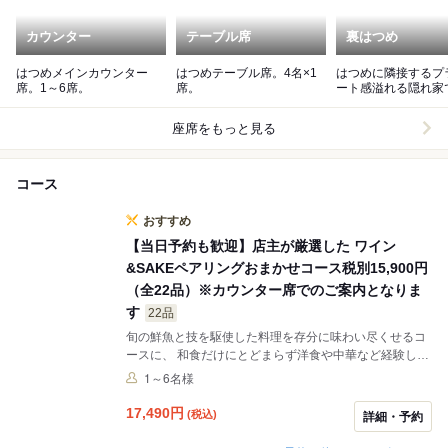
カウンター
テーブル席
裏はつめ
はつめメインカウンター
はつめテーブル席。4名×1
はつめに隣接するプ
席。1～6席。
席。
ート感溢れる隠れ家
裏はつめ特別コース
意します
座席をもっと見る
コース
おすすめ
【当日予約も歓迎】店主が厳選した ワイン
&SAKEペアリングおまかせコース税別15,900円
（全22品）※カウンター席でのご案内となりま
す
22品
旬の鮮魚と技を駆使した料理を存分に味わい尽くせるコ
ースに、 和食だけにとどまらず洋食や中華など経験した
職人達の厳選ワインと、日本酒マイスターのチョイスす
1～6名様
る美酒を合わせ、お料理の味わいを2倍、3倍へと引き上
げてくれます。 ・日本酒の量はご自身の飲める量に合わ
17,490
円
(税込)
詳細・予約
せて調整可能です ※予約2名様中1名様のみペアリングと
いった対応も可能です ・【スペシャリテ】＋税別2,000