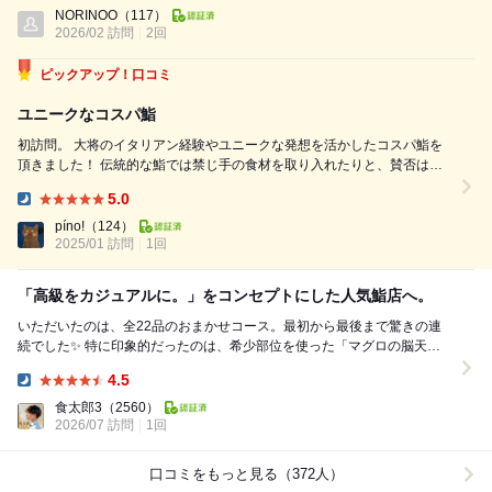
Dinner:
どれも丁寧で、シャリとネタのバランスが良く、一貫ごとに満足感があり
NORINOO
（117）
ます。特に、一品目から出てるマグロ脳天雲丹ドックはめちゃくちゃ美...
2026/02 訪問
2回
ピックアップ！口コミ
ユニークなコスパ鮨
初訪問。 大将のイタリアン経験やユニークな発想を活かしたコスパ鮨を
頂きました！ 伝統的な鮨では禁じ手の食材を取り入れたりと、賛否はあ
るのかもしれませんが、素人の私にはエンタメ的で面白く、楽しい鮨体験
5.0
になりました。 脳天雲丹ドッグ（ブーケに＋2000円で雲丹増量） ちぢみ
Dinner:
ほうれん草のおひた...
píno!
（124）
2025/01 訪問
1回
「高級をカジュアルに。」をコンセプトにした人気鮨店へ。
いただいたのは、全22品のおまかせコース。最初から最後まで驚きの連
続でした✨ 特に印象的だったのは、希少部位を使った「マグロの脳天ウ
ニブーケ」。濃厚な旨みとウニの甘みが口いっ...
4.5
Dinner:
食太郎3
（2560）
2026/07 訪問
1回
口コミをもっと見る（372人）