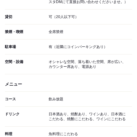
スタDMにて直接お問い合わせくださいませ。）
貸切
可（20人以下可）
禁煙・喫煙
全席禁煙
駐車場
有（近隣にコインパーキングあり）
空間・設備
オシャレな空間、落ち着いた空間、席が広い、
カウンター席あり、電源あり
メニュー
コース
飲み放題
ドリンク
日本酒あり、焼酎あり、ワインあり、日本酒に
こだわる、焼酎にこだわる、ワインにこだわる
料理
魚料理にこだわる