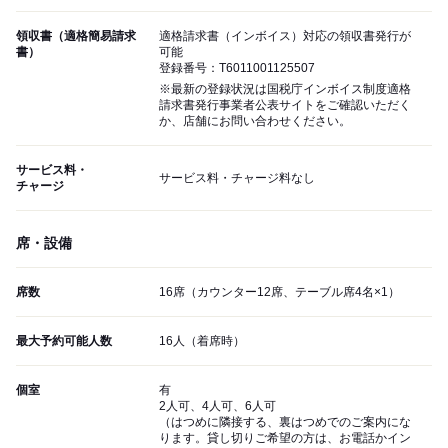
領収書（適格簡易請求
適格請求書（インボイス）対応の領収書発行が
書）
可能
登録番号：T6011001125507
※最新の登録状況は国税庁インボイス制度適格
請求書発行事業者公表サイトをご確認いただく
か、店舗にお問い合わせください。
サービス料・
サービス料・チャージ料なし
チャージ
席・設備
席数
16席（カウンター12席、テーブル席4名×1）
最大予約可能人数
16人（着席時）
個室
有
2人可、4人可、6人可
（はつめに隣接する、裏はつめでのご案内にな
ります。貸し切りご希望の方は、お電話かイン