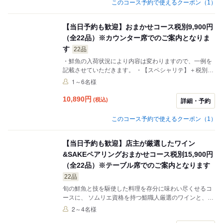
このコース予約で使えるクーポン（1）
円で、コース1品目のマグロ脳天ウニブーケを当店スペ
シャリテ「マグロ脳天ウニドッグ」に変更可能。
【当日予約も歓迎】おまかせコース税別9,900円
（全22品）※カウンター席でのご案内となりま
す
22品
・鮮魚の入荷状況により内容は変わりますので、一例を
記載させていただきます。 ・【スペシャリテ】＋税別
2,000円で、コース1品目のマグロ脳天ウニブーケを当店
1～6名様
スペシャリテ「マグロ脳天ウニドッグ」に変更可能。
10,890
円
(税込)
詳細・予約
このコース予約で使えるクーポン（1）
【当日予約も歓迎】店主が厳選したワイン
&SAKEペアリングおまかせコース税別15,900円
（全22品）※テーブル席でのご案内となります
22品
旬の鮮魚と技を駆使した料理を存分に味わい尽くせるコ
ースに、 ソムリエ資格を持つ鮨職人厳選のワインと、日
本酒マイスターのチョイスする美酒を合わせ、お料理の
2～4名様
味わいを2倍、3倍へと引き上げてくれます。 ・日本酒の