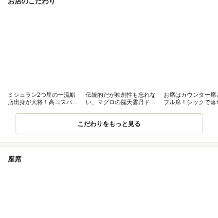
お店のこだわり
ミシュラン2つ星の一流鮨
伝統的だが独創性も忘れな
お席はカウンター席
店出身が大将！高コスパな
い、マグロの脳天雲丹ドッ
ブル席！シックで落
隠れ家鮨
グ
た空間
こだわりをもっと見る
座席