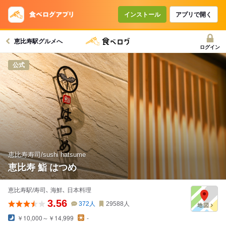
コースで使えるクーポン
戻る
インストール
アプリで開く
恵比寿駅グルメへ
クーポンを利用せず予約する
ログイン
公式
恵比寿寿司/sushi hatsume
恵比寿 鮨 はつめ
恵比寿駅/寿司､ 海鮮､ 日本料理
3.56
372
人
29588
人
￥10,000～￥14,999
-