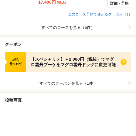
量はご自身の飲める量に合わせて調整可能です ※予約2
17,490
円
(税込)
詳細・予約
名様中1名様のみペアリングといった対応も可能です ・
【スペシャリテ】＋税別2,000円で、コース1品目のマグ
このコース予約で使えるクーポン（1）
ロ脳天ウニブーケを当店スペシャリテ「マグロ脳天ウニ
ドッグ」に変更可能。
すべてのコースを見る（6件）
クーポン
食べログ クーポン
【スペシャリテ】＋2,000円（税抜）でマグ
ロ雲丹ブーケをマグロ雲丹ドッグに変更可能
すべてのクーポンを見る（1件）
投稿写真