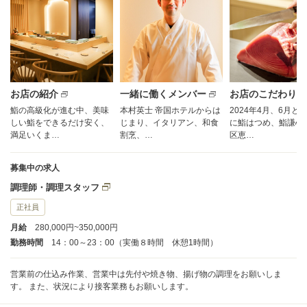
お店の紹介
一緒に働くメンバー
お店のこだわり
鮨の高級化が進む中、美味
本村英士 帝国ホテルからは
2024年4月、6月と
しい鮨をできるだけ安く、
じまり、イタリアン、和食
に鮨はつめ、鮨謙心
満足いくま…
割烹、…
区恵…
募集中の求人
調理師・調理スタッフ
正社員
月給
280,000円~350,000円
勤務時間
14：00～23：00（実働８時間 休憩1時間）
営業前の仕込み作業、営業中は先付や焼き物、揚げ物の調理をお願いしま
す。 また、状況により接客業務もお願いします。