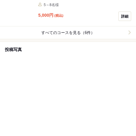
らのご案内です。 ♦ドリンクはアラカルトになります♦ ※
5～8名様
キャンセルされる場合は3日前までにお願い致します。
5,000
円
(税込)
詳細
すべてのコースを見る（6件）
投稿写真