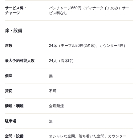
サービス料・
パンチャージ660円（ディナータイムのみ）サー
チャージ
ビス料なし
席・設備
席数
24席（テーブル20席(2名席)、カウンター4席）
最大予約可能人数
24人（着席時）
個室
無
貸切
不可
禁煙・喫煙
全席禁煙
駐車場
無
空間・設備
オシャレな空間、落ち着いた空間、カウンター