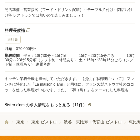
開店準備～営業接客（フード・ドリンク配膳）～テーブル片付け～閉店片付
け等 レストランでは無いので楽しみましょう！
料理長候補
正社員
月給
370,000円~
勤務時間
平日：10時30分～15時頃 15時～23時15分ごろ 10時
30分～23時15分頃（シフト制・休憩あり） 土：15時〜23時15分ごろ（シフ
ト制・休憩あり） 終電考慮
キッチン業務全般を担当していただきます。 【提供する料理について】 フレ
ンチに特化した「La maison d’ami」と同様に、フランス製ストウブ社のココ
ットを使った料理が中心です。また、「羽（鳥）」をテーマにした料理も提
供しています。 鶏肉や鴨、鳩などを使い、料理人の技術で美味しい一品を作
り上げてください。
Bistro d'amiの求人情報をもっと見る（
11
件）
東京
東京 ビストロ
渋谷・恵比寿・代官山 ビストロ
恵比寿