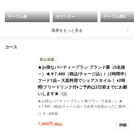
テーブル席
カウンター
テーブル席A
座席をもっと見る
コース
飲み放題
★お得なパーティープラン ブランド豚（5名様
～）★￥7.480（税込/チャージ込）/（2時間半）
フード7品～大皿料理でシェアスタイル！ ♦2時
間/フリードリンク付♦ご予約は2日前までにお願
いします★
7品
★お得なパーティーブランド豚プラン（5名様～）★
￥7.480（税込/チャージ込）/1名様 5名様からのご案内で
す。 ♦2時間/フリードリンク付♦ ★生ビール・白赤ワイ
5～8名様
ン・カクテル・ソフトドリンクなど★ ※キャンセルされ
る場合は3日前までにお願い致します。
7,480
円
(税込)
詳細