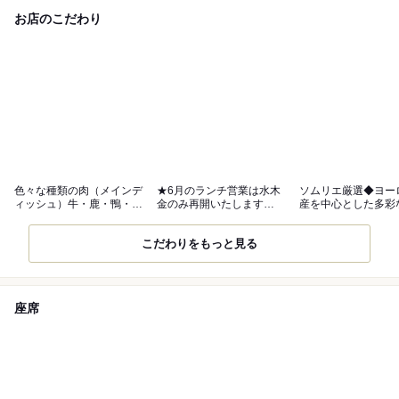
お店のこだわり
色々な種類の肉（メインデ
★6月のランチ営業は水木
ソムリエ厳選◆ヨー
ィッシュ）牛・鹿・鴨・
金のみ再開いたします
産を中心とした多彩
羊・豚・鶏
￥1500税込
ンに舌鼓
こだわりをもっと見る
座席