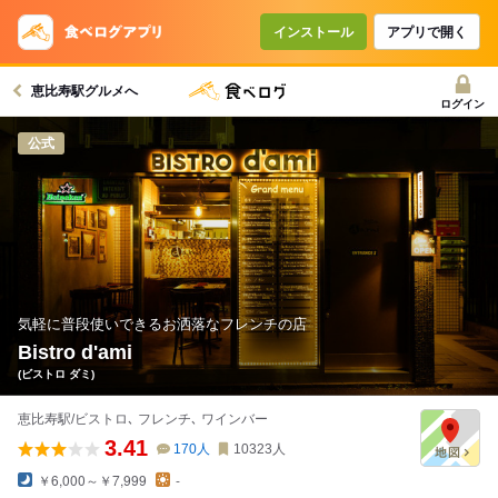
インストール
アプリで開く
恵比寿駅グルメへ
ログイン
公式
気軽に普段使いできるお洒落なフレンチの店
Bistro d'ami
(ビストロ ダミ)
恵比寿駅/ビストロ､ フレンチ､ ワインバー
3.41
170
人
10323
人
￥6,000～￥7,999
-