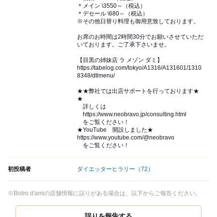
＊メイン \3550～（税込）
＊デセール \680～（税込）
※その他日替り料理も御用意致しております。
お席のお時間は2時間30分でお願いさせていただ
いております。ご了承下さいませ。
【目黒の姉妹店 ラ メゾン ダミ】
https://tabelog.com/tokyo/A1316/A131601/1310
8348/dtlmenu/
★★弊社では出店サポートを行っております★
★
詳しくは
https://www.neobravo.jp/consulting.html
をご覧ください！
★YouTube 開設しました★
https://www.youtube.com/@neobravo
をご覧ください！
初投稿者
ダイエッターヒラリー
（72）
※Bistro d'amiの店舗情報に誤りがある場合は、以下からご報告ください。
誤りを報告する