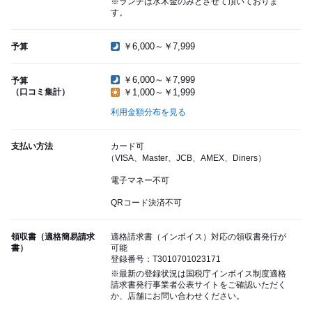
※ランチは水木金のみとさせて頂いておりま
す。
￥6,000～￥7,999
予算
￥6,000～￥7,999
予算
（口コミ集計）
￥1,000～￥1,999
利用金額分布を見る
支払い方法
カード可
（VISA、Master、JCB、AMEX、Diners）
電子マネー不可
QRコード決済不可
領収書（適格簡易請求
適格請求書（インボイス）対応の領収書発行が
書）
可能
登録番号：T3010701023171
※最新の登録状況は国税庁インボイス制度適格
請求書発行事業者公表サイトをご確認いただく
か、店舗にお問い合わせください。