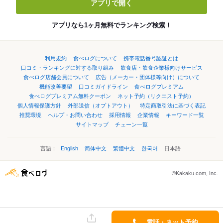
アプリで開く
アプリなら1ヶ月無料でランキング検索！
利用規約
食べログについて
携帯電話番号認証とは
口コミ・ランキングに対する取り組み
飲食店・飲食企業様向けサービス
食べログ店舗会員について
広告（メーカー・団体様等向け）について
機能改善要望
口コミガイドライン
食べログプレミアム
食べログプレミアム無料クーポン
ネット予約（リクエスト予約）
個人情報保護方針
外部送信（オプトアウト）
特定商取引法に基づく表記
推奨環境
ヘルプ・お問い合わせ
採用情報
企業情報
キーワード一覧
サイトマップ
チェーン一覧
言語：
English
简体中文
繁體中文
한국어
日本語
©Kakaku.com, Inc.
電話・ネット予約