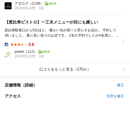
アダログ
（2139）
2026/06 訪問
1回
【恵比寿ビストロ】一工夫メニューが目にも嬉しい
恵比寿駅東口から5分ほど。 暖かい光が煌々と照らすお店が。 予約して
伺いました。 奥に長い造りのお店です。 2名の予約でしたが4名席に。 隣
も女子会で、同じ感じでした...
3.6
Dinner:
yume!
（113）
2026/01 訪問
1回
口コミをもっと見る（170人）
店舗情報（詳細）
修正
アクセス
住所を修正