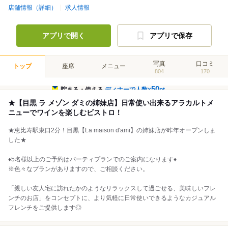
店舗情報（詳細）
求人情報
アプリで開く
アプリで保存
写真
口コミ
トップ
座席
メニュー
804
170
50
貯まる・使える
ディナーで人数×
pt
★【目黒 ラ メゾン ダミの姉妹店】日常使い出来るアラカルトメ
ニューでワインを楽しむビストロ！
★恵比寿駅東口2分！目黒【La maison d'ami】の姉妹店が昨年オープンしま
した★
♦5名様以上のご予約はパーティプランでのご案内になります♦
※色々なプランがありますので、ご相談ください。
「親しい友人宅に訪れたかのようなリラックスして過ごせる、美味しいフレ
ンチのお店」をコンセプトに、より気軽に日常使いできるようなカジュアル
フレンチをご提供します◎