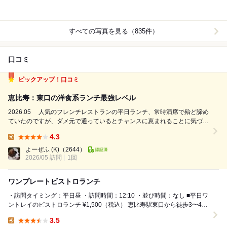
すべての写真を見る（835件）
口コミ
ピックアップ！口コミ
恵比寿：東口の洋食系ランチ最強レベル
2026.05 人気のフレンチレストランの平日ランチ、常時満席で殆ど諦め
ていたのですが、ダメ元で通っているとチャンスに恵まれることに気づき
ました。 ◆平日ワントレイのビストロランチ(¥1500) ランチＤＡＹ－
4.3
１は、豚ロースのグリルを主菜にしたワンプレート。 主菜皿には肉の
Lunch:
奥にジャ...
よーぜふ (K)
（2644）
2026/05 訪問
1回
ワンプレートビストロランチ
・訪問タイミング：平日昼 ・訪問時間：12:10 ・並び時間：なし ■平日ワ
ントレイのビストロランチ ¥1,500（税込） 恵比寿駅東口から徒歩3〜4分
にある『Bi...
3.5
Lunch: