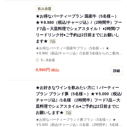
飲み放題
★お得なパーティープラン 国産牛（5名様～）
★￥8.980（税込/チャージ込）/（2時間半）フー
ド7品～大皿料理でシェアスタイル！ ♦2時間/フ
リードリンク付♦ご予約は2日前までにお願いし
ます★
7品
★お得なパーティー国産牛プラン（5名様～）★
￥8.980（税込/チャージ込）/1名様 5名様からのご案内で
す。 ♦2時間/フリードリンク付♦ ★生ビール・白赤ワイ
5～8名様
ン・カクテル・ソフトドリンクなど★ ※キャンセルされ
る場合は3日前までにお願い致します。
8,980
円
(税込)
詳細
★お好きなワインを飲みたい方に！パーティー
プラン ブランド豚（5名様～）★￥5.000（税込/
チャージ込）/1名様 （2時間半）フード7品～大
皿料理でシェアスタイル♦ご予約は2日前までに
お願いします★
7品
★お得なパーティーブランド豚プラン（5名様～）★
￥5.000（税込/チャージ込）/1名様 （2時間半） 5名様か