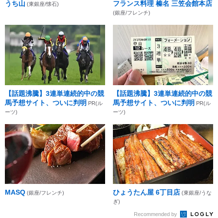
うち山
フランス料理 榛名 三笠会館本店
(東銀座/懐石)
(銀座/フレンチ)
【話題沸騰】3連単連続的中の競
【話題沸騰】3連単連続的中の競
馬予想サイト、ついに判明
馬予想サイト、ついに判明
PR(ル
PR(ル
ーツ)
ーツ)
MASQ
ひょうたん屋 6丁目店
(銀座/フレンチ)
(東銀座/うな
ぎ)
Recommended by