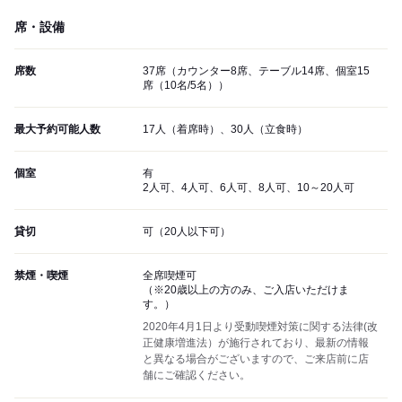
席・設備
席数
37席（カウンター8席、テーブル14席、個室15
席（10名/5名））
最大予約可能人数
17人（着席時）、30人（立食時）
個室
有
2人可、4人可、6人可、8人可、10～20人可
貸切
可（20人以下可）
禁煙・喫煙
全席喫煙可
（※20歳以上の方のみ、ご入店いただけま
す。）
2020年4月1日より受動喫煙対策に関する法律(改
正健康増進法）が施行されており、最新の情報
と異なる場合がございますので、ご来店前に店
舗にご確認ください。