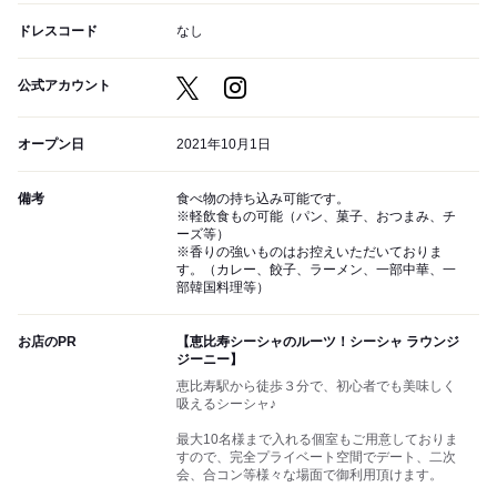
ドレスコード
なし
公式アカウント
オープン日
2021年10月1日
備考
食べ物の持ち込み可能です。
※軽飲食もの可能（パン、菓子、おつまみ、チ
ーズ等）
※香りの強いものはお控えいただいておりま
す。（カレー、餃子、ラーメン、一部中華、一
部韓国料理等）
お店のPR
【恵比寿シーシャのルーツ！シーシャ ラウンジ
ジーニー】
恵比寿駅から徒歩３分で、初心者でも美味しく
吸えるシーシャ♪
最大10名様まで入れる個室もご用意しておりま
すので、完全プライベート空間でデート、二次
会、合コン等様々な場面で御利用頂けます。