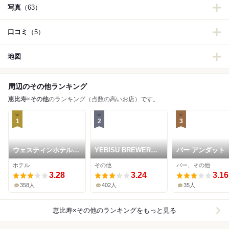
写真
（63）
口コミ
（5）
地図
周辺のその他ランキング
恵比寿
×
その他
のランキング（点数の高いお店）です。
1
2
3
ウェスティンホテル東
YEBISU BREWERY
バー アンダット
京
TOKYO
ホテル
その他
バー、その他
3.28
3.24
3.16
358人
402人
35人
恵比寿×その他
のランキングをもっと見る