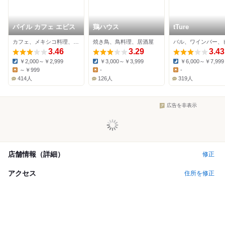
パイル カフェ エビス
鶏ハウス
tTure
カフェ、メキシコ料理、バル
焼き鳥、鳥料理、居酒屋
3.46
3.29
3.43
￥2,000～￥2,999
￥3,000～￥3,999
￥6,000～￥7,999
Dinner:
Dinner:
Dinner:
～￥999
-
-
Lunch:
Lunch:
Lunch:
414人
126人
319人
広告を非表示
店舗情報（詳細）
修正
アクセス
住所を修正