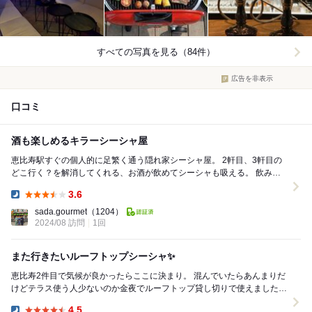
すべての写真を見る（84件）
広告を非表示
口コミ
酒も楽しめるキラーシーシャ屋
恵比寿駅すぐの個人的に足繁く通う隠れ家シーシャ屋。 2軒目、3軒目の
どこ行く？を解消してくれる、お酒が飲めてシーシャも吸える。 飲み放
題も3時間入れてメンズ5,000円、レ...
3.6
Dinner:
sada.gourmet
（1204）
2024/08 訪問
1回
また行きたいルーフトップシーシャ✨
恵比寿2件目で気候が良かったらここに決まり。 混んでいたらあんまりだ
けどテラス使う人少ないのか金夜でルーフトップ貸し切りで使えました！
カラオケが個室にはついているからカラ...
4.5