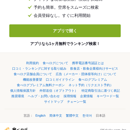
予約も簡単。空席をスムーズに検索
会員登録なし。すぐに利用開始
アプリで開く
アプリなら1ヶ月無料でランキング検索！
利用規約
食べログについて
携帯電話番号認証とは
口コミ・ランキングに対する取り組み
飲食店・飲食企業様向けサービス
食べログ店舗会員について
広告（メーカー・団体様等向け）について
機能改善要望
口コミガイドライン
食べログプレミアム
食べログプレミアム無料クーポン
ネット予約（リクエスト予約）
個人情報保護方針
外部送信（オプトアウト）
特定商取引法に基づく表記
推奨環境
ヘルプ・お問い合わせ
採用情報
企業情報
キーワード一覧
サイトマップ
チェーン一覧
言語：
English
简体中文
繁體中文
한국어
日本語