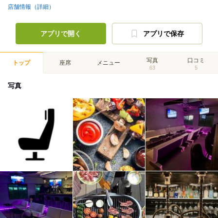
店舗情報（詳細）
アプリで開く
アプリで保存
写真
口コミ
トップ
座席
メニュー
63
5
写真