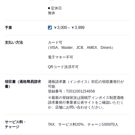
■ 定休日
無休
￥3,000～￥3,999
予算
支払い方法
カード可
（VISA、Master、JCB、AMEX、Diners）
電子マネー不可
QRコード決済不可
領収書（適格簡易請求
適格請求書（インボイス）対応の領収書発行が
書）
可能
登録番号：T2011001154658
※最新の登録状況は国税庁インボイス制度適格
請求書発行事業者公表サイトをご確認いただく
か、店舗にお問い合わせください。
サービス料・
TAX、サービス料20%、チャージ1000円/人
チャージ