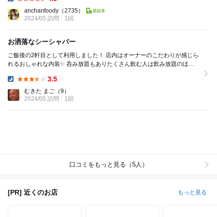
Dinner:
anchanfoody
（2735）
2024/05 訪問
1回
お洒落なシーシャバー
ご飯後の2軒目として利用しました！ 店内はオーナーのこだわりが感じら
れるおしゃれな内装✨ 呑み放題もありたくさん飲む人は飲み放題のほう
がお得です！ Sheeshaもいろんなフ...
3.5
Dinner:
むきた まご
（9）
2024/05 訪問
1回
口コミをもっと見る（5人）
[PR] 近くのお店
もっと見る