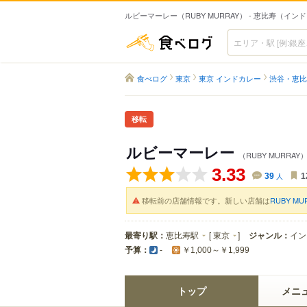
ルビーマーレー（RUBY MURRAY） - 恵比寿（イン
食べログ
食べログ
東京
東京 インドカレー
渋谷・恵比
移転
ルビーマーレー
（RUBY MURRAY
3.33
39
人
1
移転前の店舗情報です。新しい店舗は
RUBY M
最寄り駅：
恵比寿駅
[
東京
]
ジャンル：
イン
予算：
-
￥1,000～￥1,999
トップ
メニ