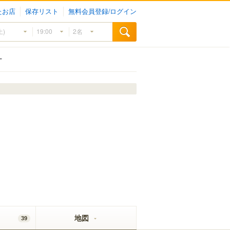
たお店
保存リスト
無料会員登録/ログイン
ー
地図
39