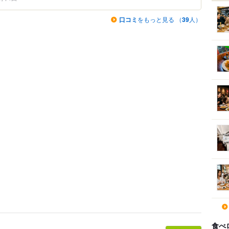
口コミ
をもっと見る （
39
人）
食べ