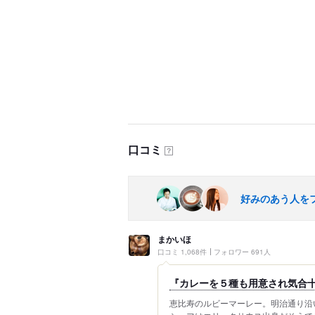
口コミ
？
好みのあう人を
まかいほ
口コミ 1,068件
フォロワー 691人
『カレーを５種も用意され気合
恵比寿のルビーマーレー。明治通り沿