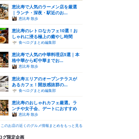
恵比寿で人気のラーメン店を厳選
｜ランチ・深夜・駅近のお...
恵比寿 散歩
恵比寿のレトロなカフェ10選！お
しゃれに浸る極上の癒やし時間
食べログまとめ編集部
恵比寿で人気の中華料理店5選｜本
格中華から町中華までお...
恵比寿 散歩
恵比寿エリアのオープンテラスが
あるカフェ！開放感抜群の...
食べログまとめ編集部
恵比寿のおしゃれカフェ厳選。ラ
ンチや女子会、デートにおすすめ
恵比寿 散歩
このお店の近くのグルメ情報まとめをもっと見る
ログ限定企画