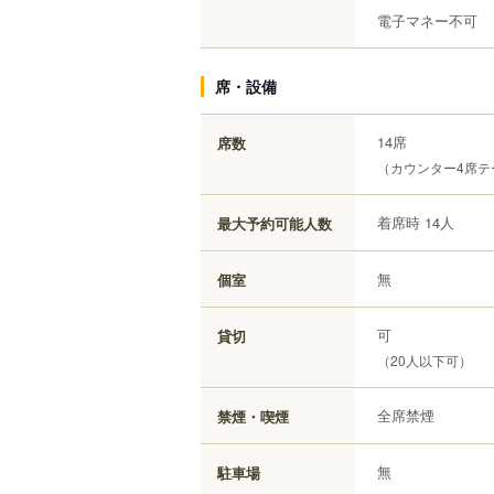
電子マネー不可
席・設備
14席
席数
（カウンター4席テ
着席時 14人
最大予約可能人数
無
個室
可
貸切
（20人以下可）
全席禁煙
禁煙・喫煙
無
駐車場