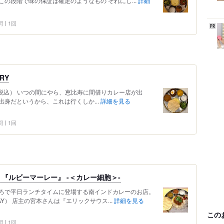
の段階で味の保証は確定のようなもの それにし...
詳細
問
1回
RY
,200（税込） いつの間にやら、恵比寿に間借りカレー店が出
身だというから、これは行くしか...
詳細を見る
問
1回
『ルビーマーレー』 -＜カレー細胞＞-
ろで平日ランチタイムに登場する南インドカレーのお店。
AY） 店主の宮本さんは『エリックサウス...
詳細を見る
この
問
1回