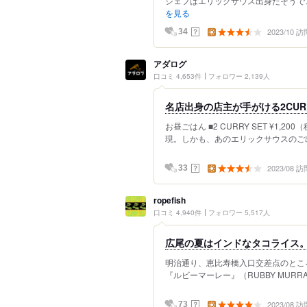
シェフはエリックサウス出身だそうでこ
を見る
2023/10 訪
？
34
アダログ
口コミ 4,653件
フォロワー 2,139人
名店出身の店主が手がける2CUR
お昼ごはん ■2 CURRY SET ¥1
現。しかも、あのエリックサウスのご出
2023/08 訪
？
33
ropefish
口コミ 4,940件
フォロワー 5,517人
広尾の夏はインドなタコライス。
明治通り、恵比寿橋入口交差点のとこ
『ルビーマーレー』（RUBBY MURR
2023/08 訪
？
73