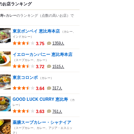
のお店ランキング
寿×カレー
のランキング
（点数の高いお店）
で
東京ボンベイ 恵比寿本店
（カレー、
インドカレー）
3.75
1359
人
イエローカンパニー 恵比寿本店
（スープカレー、カレー）
3.72
1515
人
東京コロンボ
（カレー）
3.64
317
人
GOOD LUCK CURRY 恵比寿
（カ
レー）
3.63
761
人
薬膳スープカレー・シャナイア
（スープカレー、カレー、アジア・エスニッ
ク）