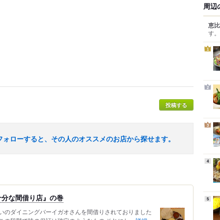
周辺
恵比
す。
1
2
投稿する
3
フォローすると、その人のオススメのお店から探せます。
4
十分な間借り店』の巻
5
いのダイニングバーイガオさんを間借りされておりました