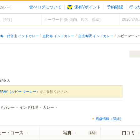
食べログについて
保有Vポイント
予約確認
行っ
ドカレー）
寿・代官山 インドカレー
恵比寿 インドカレー
恵比寿駅 インドカレー
ルビーマーレ
）
246
人
URRAY（ルビー マーレー）
をご参照ください。
ドカレー
インド料理
カレー
店舗情報（詳細）
ュー・コース
写真
口コミ
182