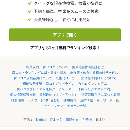
クイックな現在地検索。検索が快適に
予約も簡単。空席をスムーズに検索
会員登録なし。すぐに利用開始
アプリで開く
アプリなら1ヶ月無料でランキング検索！
利用規約
食べログについて
携帯電話番号認証とは
口コミ・ランキングに対する取り組み
飲食店・飲食企業様向けサービス
食べログ店舗会員について
広告（メーカー・団体様等向け）について
機能改善要望
口コミガイドライン
食べログプレミアム
食べログプレミアム無料クーポン
ネット予約（リクエスト予約）
個人情報保護方針
外部送信（オプトアウト）
特定商取引法に基づく表記
推奨環境
ヘルプ・お問い合わせ
採用情報
企業情報
キーワード一覧
サイトマップ
チェーン一覧
言語：
English
简体中文
繁體中文
한국어
日本語