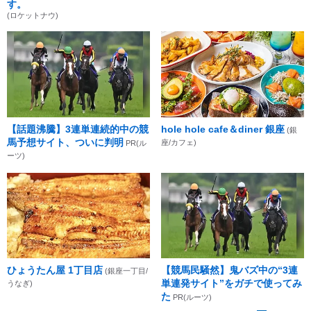
す。
(ロケットナウ)
【話題沸騰】3連単連続的中の競
hole hole cafe＆diner 銀座
(銀
馬予想サイト、ついに判明
座/カフェ)
PR(ル
ーツ)
ひょうたん屋 1丁目店
【競馬民騒然】鬼バズ中の“3連
(銀座一丁目/
単連発サイト”をガチで使ってみ
うなぎ)
た
PR(ルーツ)