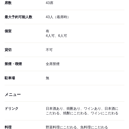
席数
43席
最大予約可能人数
43人（着席時）
個室
有
4人可、6人可
貸切
不可
禁煙・喫煙
全席禁煙
駐車場
無
メニュー
ドリンク
日本酒あり、焼酎あり、ワインあり、日本酒に
こだわる、焼酎にこだわる、ワインにこだわる
料理
野菜料理にこだわる、魚料理にこだわる