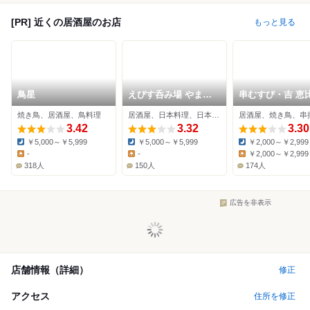
[PR] 近くの居酒屋のお店
もっと見る
鳥星
えびす呑み場 やまし
串むすび・吉 恵
た
焼き鳥、居酒屋、鳥料理
居酒屋、日本料理、日本酒バー
居酒屋、焼き鳥、串
3.42
3.32
3.30
￥5,000～￥5,999
￥5,000～￥5,999
￥2,000～￥2,999
Dinner:
Dinner:
Dinner:
-
-
￥2,000～￥2,999
Lunch:
Lunch:
Lunch:
318人
150人
174人
広告を非表示
店舗情報（詳細）
修正
アクセス
住所を修正