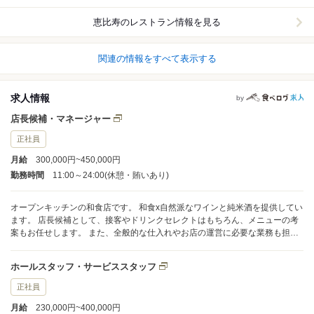
恵比寿
のレストラン情報を見る
関連の情報をすべて表示する
求人情報
by
店長候補・マネージャー
正社員
月給
300,000円~450,000円
勤務時間
11:00～24:00(休憩・賄いあり)
オープンキッチンの和食店です。 和食x自然派なワインと純米酒を提供してい
ます。 店長候補として、接客やドリンクセレクトはもちろん、メニューの考
案もお任せします。 また、全般的な仕入れやお店の運営に必要な業務も担当
していただきます。 店長候補として、お店の運営を任せたいと考えていま
す。 一緒にメニューや様々な運営に関することを考えましょう。 あなたの経
ホールスタッフ・サービススタッフ
験や想いをしっかりと表現できるステージを提供します。 また、スタッフの
育成もあなたの評価に繋がります。 将来の目標や独立についてもしっかりと
正社員
共有していきます！
月給
230,000円~400,000円