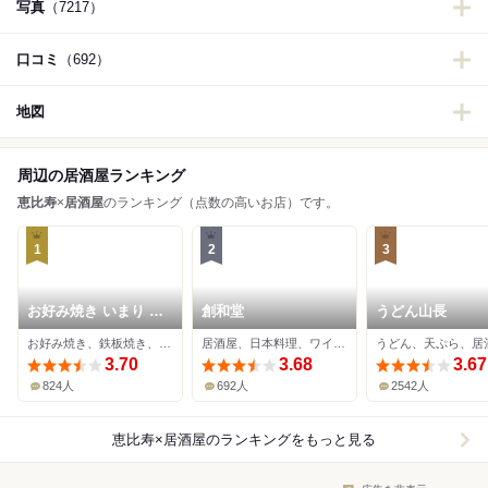
写真
（7217）
口コミ
（692）
地図
周辺の居酒屋ランキング
恵比寿
×
居酒屋
のランキング（点数の高いお店）です。
1
2
3
お好み焼き いまり 恵
創和堂
うどん山長
比寿
お好み焼き、鉄板焼き、居酒屋
居酒屋、日本料理、ワインバー
うどん、天ぷら、居
3.70
3.68
3.67
824人
692人
2542人
恵比寿×居酒屋
のランキングをもっと見る