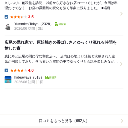
久しぶりに創和堂を訪問。以前から好きなお店の一つでしたが、今回は料
理だけでなく、お店の雰囲気の変化も強く印象に残りました。 ■場所 恵
比寿駅から明治通りに向かい徒歩10...
3.5
Dinner:
Yummies Tokyo
（2328）
2026/06 訪問
3回
広尾の隠れ家で、原始焼きの香ばしさとゆっくり流れる時間を
愉しむ夜
恵比寿と広尾の間に佇む和食店へ。 店内は心地よい活気と洗練された空
気が同居しており、落ち着いた空間の中でゆっくりと会話を楽しみながら
過ごすのに最適な空間が広がっています。 ...
4.0
Dinner:
hideaways
（518）
2026/06 訪問
1回
口コミをもっと見る（692人）