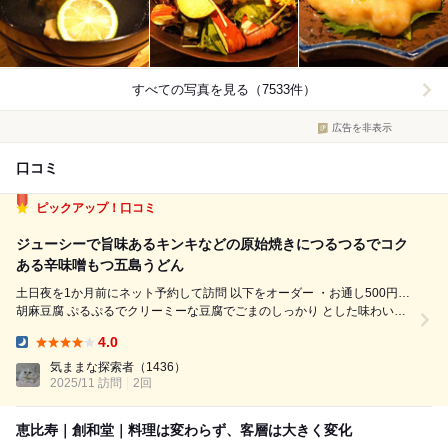
すべての写真を見る（7533件）
広告を非表示
口コミ
ピックアップ！口コミ
ジューシーで旨味あるキンキなどの原始焼きにつるつるでコク
ある辛味噌もつ五島うどん
土日夜を1か月前にネット予約して訪問 以下をオーダー ・お通し500円…
胡麻豆腐 ぷるぷるでクリーミーな豆腐でごまのしっかり とした味わいと
出汁に野菜の旨味が加わり 味わいある一品 ・あおりいかの下足唐揚げ
4.0
800円 薄くともしっかりと醤油などの味わいある 衣にこりっとしてしっ...
Dinner:
気ままな探索者
（1436）
2025/11 訪問
2回
恵比寿｜創和堂｜料理は変わらず、客層は大きく変化