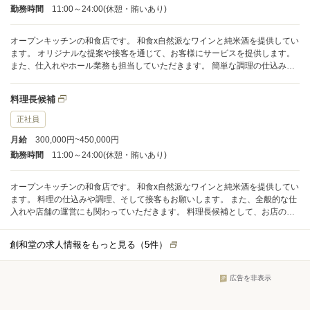
勤務時間
11:00～24:00(休憩・賄いあり)
オープンキッチンの和食店です。 和食x自然派なワインと純米酒を提供してい
ます。 オリジナルな提案や接客を通じて、お客様にサービスを提供します。
また、仕入れやホール業務も担当していただきます。 簡単な調理の仕込み
や、経理業務も含まれます。 先輩と協力しながら、少しずつ楽しみながら挑
戦してみましょう！
料理長候補
正社員
月給
300,000円~450,000円
勤務時間
11:00～24:00(休憩・賄いあり)
オープンキッチンの和食店です。 和食x自然派なワインと純米酒を提供してい
ます。 料理の仕込みや調理、そして接客もお願いします。 また、全般的な仕
入れや店舗の運営にも関わっていただきます。 料理長候補として、お店の運
営をお任せしたいと考えています。 一緒にメニューなどを考えていければと
思います。 自身の経験や想いをしっかりと表現できる場を提供します。 ま
創和堂の求人情報をもっと見る（
5
件）
た、スタッフの育成もあなたの評価に繋がります。 将来の目標や独立につい
てもしっかりと共有しましょう。
広告を非表示