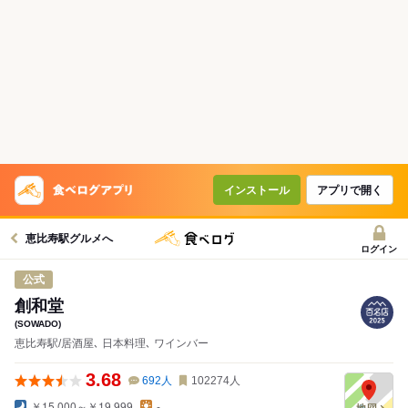
インストール
アプリで開く
恵比寿駅グルメへ
ログイン
公式
創和堂
(SOWADO)
恵比寿駅/居酒屋､ 日本料理､ ワインバー
3.68
692
人
102274
人
￥15,000～￥19,999
-