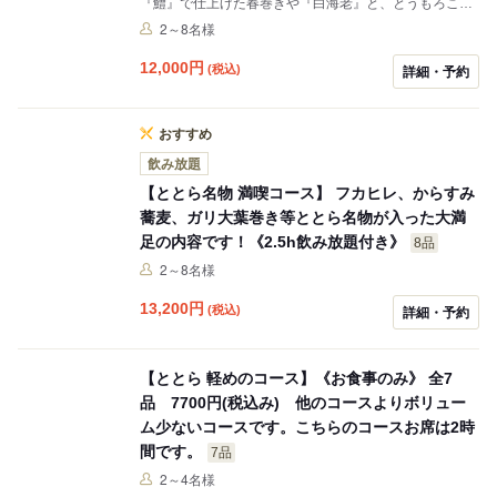
『鱧』で仕上げた春巻きや『白海老』と、とうもろこし
をふんだんに使用した釜飯をご用意。 もちろん ととらの
2～8名様
名物 豪華9品の前菜盛り合わせをスタートに 鮮魚のガリ
大葉巻き カラスミ蕎麦もご用意しています。 夏の味覚が
12,000
円
(税込)
詳細・予約
詰まったコースで ご友人との飲み会、会社の接待に 是非
ご利用ください。 初夏にぴったりのコースを用意させて
頂きました。
おすすめ
飲み放題
【ととら名物 満喫コース】 フカヒレ、からすみ
蕎麦、ガリ大葉巻き等ととら名物が入った大満
足の内容です！《2.5h飲み放題付き》
8品
2～8名様
13,200
円
(税込)
詳細・予約
【ととら 軽めのコース】《お食事のみ》 全7
品 7700円(税込み) 他のコースよりボリュー
ム少ないコースです。こちらのコースお席は2時
間です。
7品
2～4名様