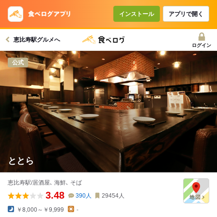
インストール
アプリで開く
恵比寿駅グルメへ
ログイン
公式
ととら
恵比寿駅/居酒屋､ 海鮮､ そば
3.48
390
人
29454
人
￥8,000～￥9,999
-