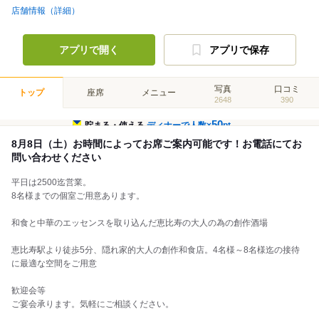
店舗情報（詳細）
アプリで開く
アプリで保存
写真
口コミ
トップ
座席
メニュー
2648
390
50
貯まる・使える
ディナーで人数×
pt
8月8日（土）お時間によってお席ご案内可能です！お電話にてお
問い合わせください
平日は2500迄営業。
8名様までの個室ご用意あります。
和食と中華のエッセンスを取り込んだ恵比寿の大人の為の創作酒場
恵比寿駅より徒歩5分、隠れ家的大人の創作和食店。4名様～8名様迄の接待
に最適な空間をご用意
歓迎会等
ご宴会承ります。気軽にご相談ください。