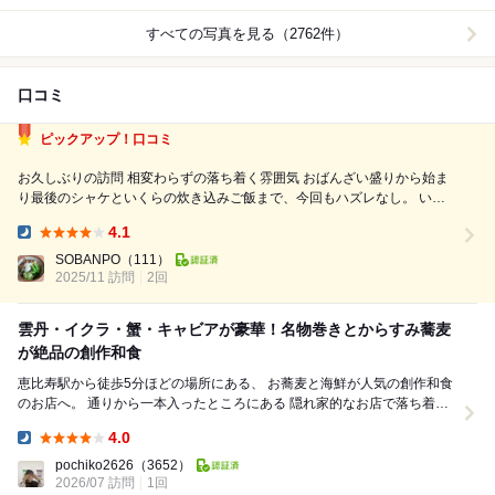
すべての写真を見る（2762件）
口コミ
ピックアップ！口コミ
お久しぶりの訪問 相変わらずの落ち着く雰囲気 おばんざい盛りから始ま
り最後のシャケといくらの炊き込みご飯まで、今回もハズレなし。 いつ
も蕎麦はノーマルつけ蕎麦にしてもらっていたので、実はカラスミ蕎麦は
4.1
初体験。 店員さんのキャラ然り、サービスの細かさ然り、何から何まで
Dinner:
完璧です。 オープン...
SOBANPO
（111）
2025/11 訪問
2回
雲丹・イクラ・蟹・キャビアが豪華！名物巻きとからすみ蕎麦
が絶品の創作和食
恵比寿駅から徒歩5分ほどの場所にある、 お蕎麦と海鮮が人気の創作和食
のお店へ。 通りから一本入ったところにある 隠れ家的なお店で落ち着い
た雰囲気。 デートにはもちろ...
4.0
Dinner:
pochiko2626
（3652）
2026/07 訪問
1回