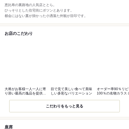
恵比寿の裏路地の人気店ととら。
ひっそりとした住宅街にポツンとあります。
都会にはない藁が掛かった小洒落た外観が目印です。
お店のこだわり
大将がお客様一人一人に寄
目で見て美しい食べて美味
オーダー率90％リ
り添い最高の逸品を提供し
しい多彩なバリエーション
100％の名物カラス
ます
こだわりをもっと見る
座席