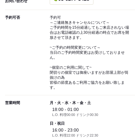
お問い合わせ
予約可否
予約可
～ご連絡無きキャンセルについて～
ご予約時間を15分経過してもご来店されない場
合はお電話確認の上30分経過の時点でお席を開
放させて頂きます。
~ご予約の時間変更について～
当日のご予約時間変更はお受けしておりませ
ん。
~個室のご利用に関して~
閉切りの個室では御座いますがお部屋上部が筒
抜けの為
皆様の節度あるご利用ご協力をお願い致しま
す。
営業時間
月・火・水・木・金・土
18:00 - 01:00
L.O. 料理00:00 ドリンク00:30
日・祝日
16:00 - 23:00
L.O. 料理22:00 ドリンク22:30