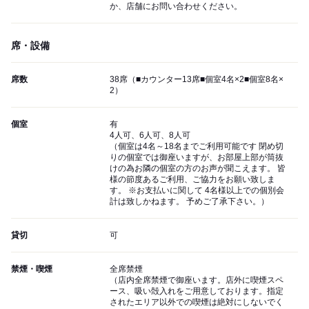
か、店舗にお問い合わせください。
席・設備
席数
38席（■カウンター13席■個室4名×2■個室8名×
2）
個室
有
4人可、6人可、8人可
（個室は4名～18名までご利用可能です 閉め切
りの個室では御座いますが、お部屋上部が筒抜
けの為お隣の個室の方のお声が聞こえます。 皆
様の節度あるご利用、ご協力をお願い致しま
す。 ※お支払いに関して 4名様以上での個別会
計は致しかねます。 予めご了承下さい。）
貸切
可
禁煙・喫煙
全席禁煙
（店内全席禁煙で御座います。店外に喫煙スペ
ース、吸い殻入れをご用意しております。指定
されたエリア以外での喫煙は絶対にしないでく