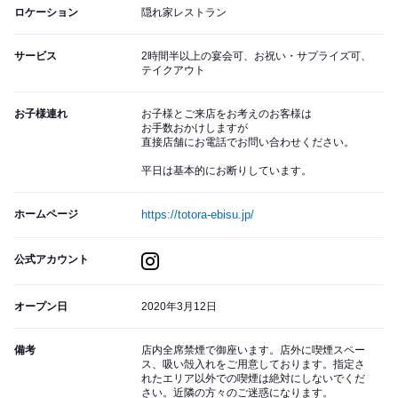
ロケーション
隠れ家レストラン
サービス
2時間半以上の宴会可、お祝い・サプライズ可、
テイクアウト
お子様連れ
お子様とご来店をお考えのお客様は
お手数おかけしますが
直接店舗にお電話でお問い合わせください。
平日は基本的にお断りしています。
ホームページ
https://totora-ebisu.jp/
公式アカウント
オープン日
2020年3月12日
備考
店内全席禁煙で御座います。店外に喫煙スペー
ス、吸い殻入れをご用意しております。指定さ
れたエリア以外での喫煙は絶対にしないでくだ
さい。近隣の方々のご迷惑になります。