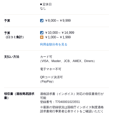
■ 定休日
なし
￥8,000～￥9,999
予算
￥10,000～￥14,999
予算
（口コミ集計）
￥1,000～￥1,999
利用金額分布を見る
支払い方法
カード可
（VISA、Master、JCB、AMEX、Diners）
電子マネー不可
QRコード決済可
（PayPay）
領収書（適格簡易請求
適格請求書（インボイス）対応の領収書発行が
書）
可能
登録番号：T7040001023551
※最新の登録状況は国税庁インボイス制度適格
請求書発行事業者公表サイトをご確認いただく