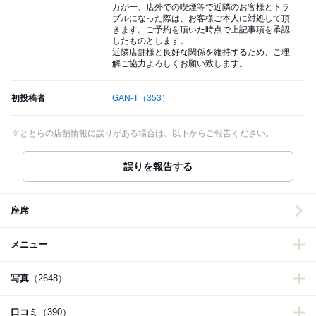
万が一、店外での喫煙等で近隣のお客様とトラ
ブルになった際は、お客様ご本人に対処して頂
きます。ご予約を頂いた時点で上記事項を承認
したものとします。
近隣店舗様と良好な関係を維持するため、ご理
解ご協力よろしくお願い致します。
初投稿者
GAN-T
（353）
※ととらの店舗情報に誤りがある場合は、以下からご報告ください。
誤りを報告する
座席
メニュー
写真
（2648）
口コミ
（390）