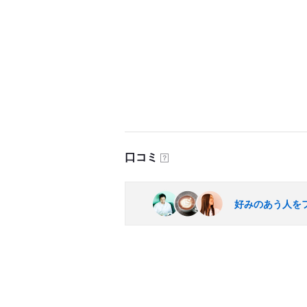
口コミ
？
好みのあう人を