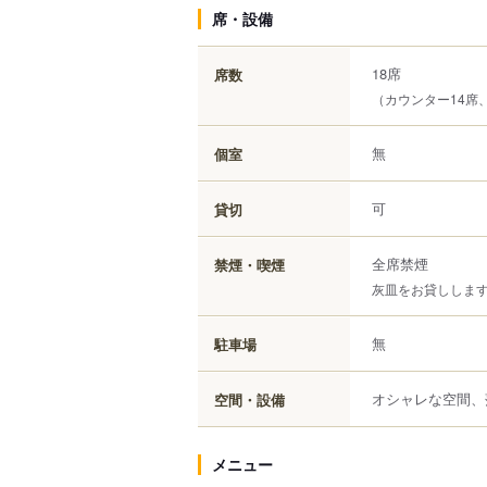
席・設備
18席
席数
（カウンター14席
無
個室
可
貸切
全席禁煙
禁煙・喫煙
灰皿をお貸ししま
無
駐車場
オシャレな空間、
空間・設備
メニュー