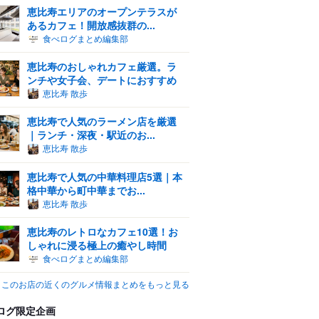
恵比寿エリアのオープンテラスが
あるカフェ！開放感抜群の...
食べログまとめ編集部
恵比寿のおしゃれカフェ厳選。ラ
ンチや女子会、デートにおすすめ
恵比寿 散歩
恵比寿で人気のラーメン店を厳選
｜ランチ・深夜・駅近のお...
恵比寿 散歩
恵比寿で人気の中華料理店5選｜本
格中華から町中華までお...
恵比寿 散歩
恵比寿のレトロなカフェ10選！お
しゃれに浸る極上の癒やし時間
食べログまとめ編集部
このお店の近くのグルメ情報まとめをもっと見る
ログ限定企画