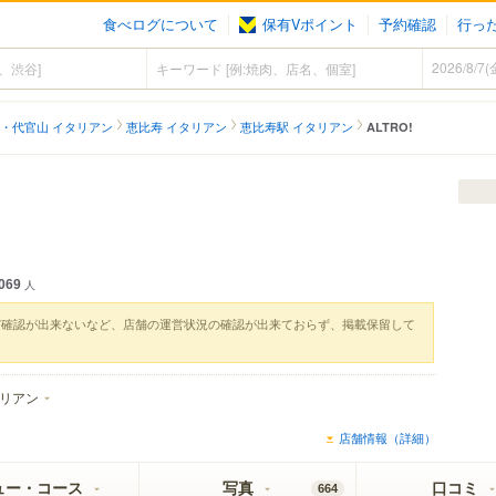
食べログについて
保有Vポイント
予約確認
行っ
・代官山 イタリアン
恵比寿 イタリアン
恵比寿駅 イタリアン
ALTRO!
069
人
実確認が出来ないなど、店舗の運営状況の確認が出来ておらず、掲載保留して
リアン
店舗情報（詳細）
ュー・コース
写真
口コミ
664