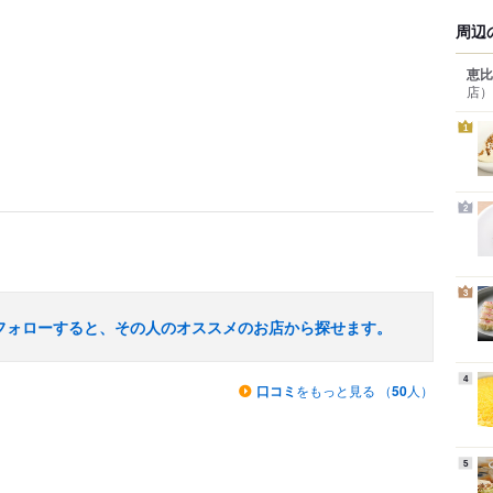
周辺
恵比
店）
1
2
3
フォローすると、その人のオススメのお店から探せます。
4
口コミ
をもっと見る （
50
人）
5