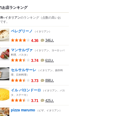
のお店ランキング
寿×イタリアン
のランキング
（点数の高いお
です。
ペレグリーノ
（イタリアン）
4.36
346
人
マンサルヴァ
（イタリアン、ヨーロッパ
料理、パスタ）
3.74
610
人
セルサルサーレ
（イタリアン、創作料
理、日本料理）
3.73
898
人
イル バロンドーロ
（イタリアン、パス
タ、ステーキ）
3.71
425
人
pizza marumo
（ピザ、イタリアン）