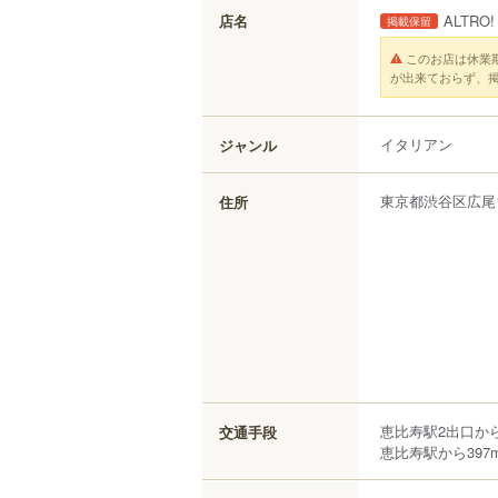
店名
ALTRO!
掲載保留
このお店は休業
が出来ておらず、
イタリアン
ジャンル
東京都
渋谷区
広尾
住所
恵比寿駅2出口か
交通手段
恵比寿駅から397