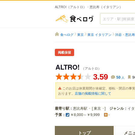
ALTRO!（アルトロ） - 恵比寿（イタリアン）
食べログ
食べログ
東京
東京 イタリアン
渋谷・恵比寿
掲載保留
ALTRO!
（アルトロ）
3.59
50
人
9
このお店は休業期間が未確定、移転・閉店の事
おります。
店舗の掲載情報に関して
最寄り駅：
恵比寿駅
[
東京
]
ジャンル：
イタ
予算：
￥8,000～￥9,999
-
トップ
メニ