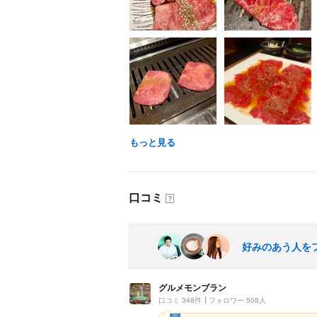
もっと見る
口コミ
？
好みのあう人を
グルメモンブラン
口コミ 348件
フォロワー 508人