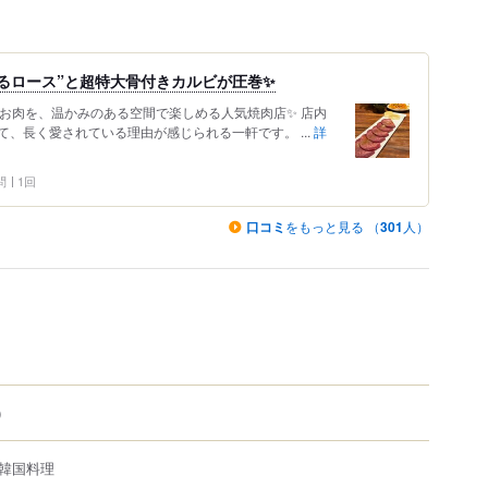
るロース”と超特大骨付きカルビが圧巻✨
のお肉を、温かみのある空間で楽しめる人気焼肉店✨ 店内
、長く愛されている理由が感じられる一軒です。 ...
詳
問
1回
口コミ
をもっと見る （
301
人）
）
韓国料理