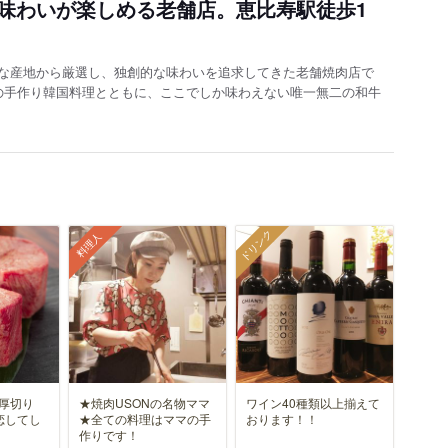
味わいが楽しめる老舗店。恵比寿駅徒歩1
適な産地から厳選し、独創的な味わいを追求してきた老舗焼肉店で
マの手作り韓国料理とともに、ここでしか味わえない唯一無二の和牛
ドリンク
料理人
上厚切り
★焼肉USONの名物ママ
ワイン40種類以上揃えて
に恋してし
★全ての料理はママの手
おります！！
作りです！