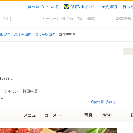
食べログについて
保有Vポイント
予約確認
行っ
山 焼肉
恵比寿 焼肉
恵比寿駅 焼肉
焼肉USON
13789
人
ホルモン
韓国料理
曜日
店舗情報（詳細）
メニュー・コース
写真
3704