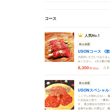
コース
人気No.1
飲み放題
USONコース 《
大好評いただいておりま
みください。 ※大人数の
8,300
2
円
(税込)
飲み放題
USONスペシャ
ここでしか味わえない、厳
た仕込みと技で、 一番良
す。 希少部位や大判サー
会食やお祝いの席など、幅広