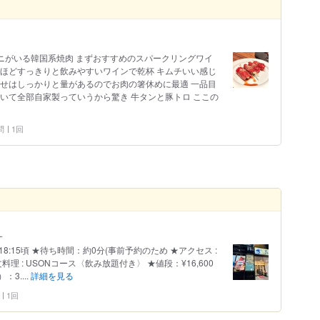
ニがいる韓国系焼肉 まずおすすめのスパークリングワイ
うほどすっきりと飲みやすいワインで乾杯 キムチいい感じ
わせはしっかりと量があるのでお肉の箸休めに最適 一品目
いて全部自家製っていうから驚き 牛タンと豚トロ ここの
問
1回
！
帯：18:15頃 ★待ち時間：約0分(事前予約のため ★アクセス :
理 : USONコース〈飲み放題付き〉 ★値段：¥16,600
）：3....
詳細を見る
1回