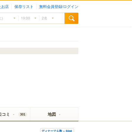
たお店
保存リスト
無料会員登録/ログイン
口コミ
地図
301
ディナーで人数 × 50pt