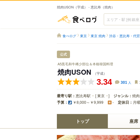
焼肉USON（宇成） - 恵比寿（焼肉）
食べログ
食べログ
東京
東京 焼肉
渋谷・恵比寿・代官
公式
A5黒毛和牛稀少部位＆本格韓国料理
焼肉USON
（宇成）
3.34
301
人
最寄り駅：
恵比寿駅
[
東京
]
ジャンル：
焼肉
予算：
定休日：
月
￥8,000～￥9,999
-
トップ
座席