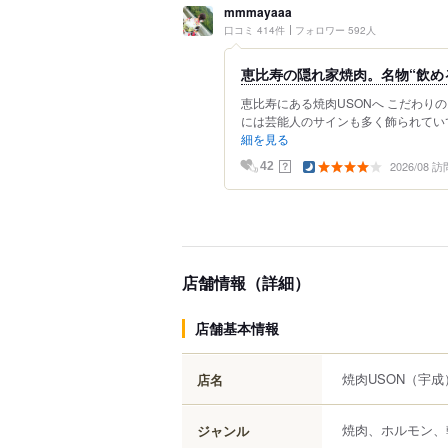
mmmayaaa
口コミ 414件
フォロワー 592人
恵比寿の隠れ家焼肉。名物“飲め
恵比寿にある焼肉USONへ こだわり
には芸能人のサインも多く飾られていて
細を見る
2026/08 訪
？
42
店舗情報（詳細）
店舗基本情報
焼肉USON
（宇成
店名
焼肉、ホルモン、
ジャンル