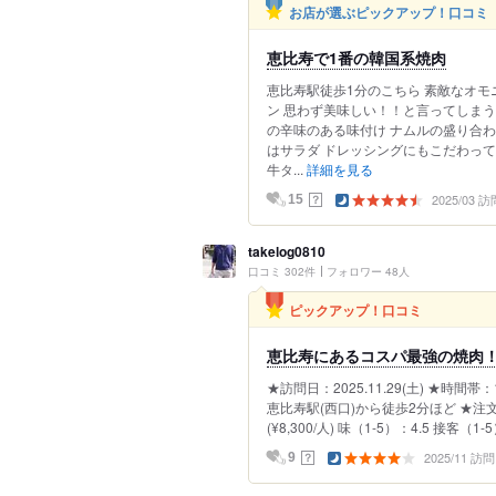
お店が選ぶピックアップ！口コミ
恵比寿で1番の韓国系焼肉
恵比寿駅徒歩1分のこちら 素敵なオモ
ン 思わず美味しい！！と言ってしま
の辛味のある味付け ナムルの盛り合
はサラダ ドレッシングにもこだわって
牛タ...
詳細を見る
2025/03 訪
？
15
takelog0810
口コミ 302件
フォロワー 48人
ピックアップ！口コミ
恵比寿にあるコスパ最強の焼肉
★訪問日：2025.11.29(土) ★時間
恵比寿駅(西口)から徒歩2分ほど ★注文料
(¥8,300/人) 味（1-5）：4.5 接客（1-5
2025/11 訪問
？
9