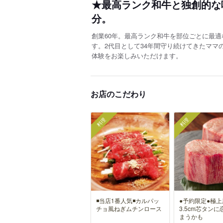
★最高ランク和牛と独創的な
分。
創業60年。最高ランク和牛を部位ごとに最
す。2代目として34年間守り続けてきたマ
体験をお楽しみいただけます。
お店のこだわり
料理
料理
◾️当店1番人気◾️カルパッ
●予約限定●極
チョ風ねぎムチンロース
3.5cm芯タン
まうかも