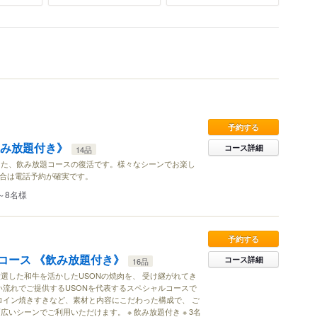
予約する
飲み放題付き》
コース詳細
14品
した、飲み放題コースの復活です。様々なシーンでお楽し
場合は電話予約が確実です。
～8名様
予約する
ルコース 《飲み放題付き》
コース詳細
16品
選した和牛を活かしたUSONの焼肉を、 受け継がれてき
い流れでご提供するUSONを代表するスペシャルコースで
ロイン焼きすきなど、素材と内容にこだわった構成で、 ご
いシーンでご利用いただけます。 ※ 飲み放題付き ※ 3名