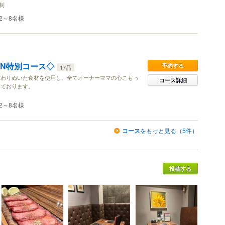
分制
2～8名様
ON特別コース◇
予約する
17品
だわりぬいた食材を使用し、全てオーナーママの心こもっ
コース詳細
いております。
2～8名様
コース
をもっと見る（5件）
投稿する