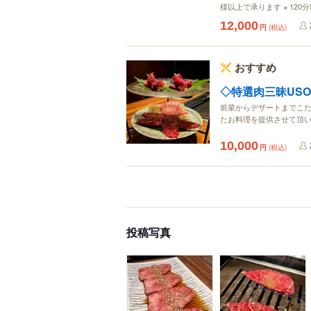
様以上で承ります ※ 120
12,000
円
(税込)
おすすめ
◇特選肉三昧US
前菜からデザートまでこ
たお料理を提供させて頂
10,000
円
(税込)
投稿写真