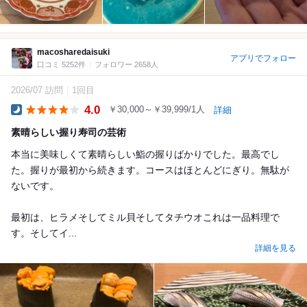
macosharedaisuki
アプリでフォロー
口コミ 5252件
フォロワー 2658人
2026/07 訪問
1回目
4.0
￥30,000～￥39,999/1人
詳細
Dinner
素晴らしい握り寿司の芸術
本当に美味しくて素晴らしい鮨の握りばかりでした。最高でし
た。握りが最初から続きます。コースはほとんどにぎり。無駄が
ないです。
最初は、ヒラメそしてミル貝そしてタチウオこれは一品料理で
す。そしてイ...
詳細を見る