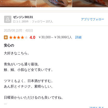
ゼンジン30131
アプリでフォロー
口コミ 265件
フォロワー 157人
2025/08 訪問
4回目
4.0
￥30,000～￥39,999/1人
詳細
Lunch
安心の
大好きなこちら。
青魚がいつも通り最強。
鯵、鰯、小肌など全て良いです。
ツマミもよく、日本酒がすすむ。
あん肝とイチジク。素晴らしい。
日曜昼からいただけるのも良いですね。
...