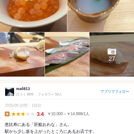
27
ma0813
アプリでフォロー
口コミ 88件
フォロワー 59人
2025/08 訪問
1回目
3.4
￥10,000～￥14,999/1人
Lunch
恵比寿にある「匠鮨おわな」さん。
駅から少し坂を上がったところにあるお店です。