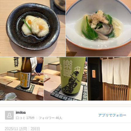
imiloa
アプリでフォロー
口コミ 175件
フォロワー 46人
2025/11 訪問
2回目