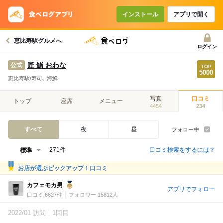
インストール
アプリで開く
恵比寿駅グルメへ
ログイン
匠 鮨 おわな
公式
恵比寿駅/寿司､ 海鮮
写真
口コミ
トップ
座席
メニュー
4454
234
すべて
夜
昼
フォロー中
口コミ検索をするには？
271件
お店が選ぶピックアップ！口コミ
カフェモカ男
アプリでフォロー
口コミ 6627件
フォロワー 15812人
2022/01 訪問
1回目