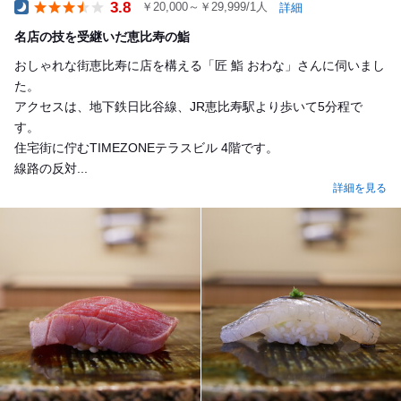
3.8
￥20,000～￥29,999/1人
詳細
Dinner
名店の技を受継いだ恵比寿の鮨
おしゃれな街恵比寿に店を構える「匠 鮨 おわな」さんに伺いまし
た。
アクセスは、地下鉄日比谷線、JR恵比寿駅より歩いて5分程で
す。
住宅街に佇むTIMEZONEテラスビル 4階です。
線路の反対...
詳細を見る