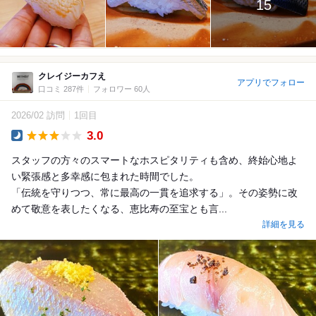
15
クレイジーカフえ
アプリでフォロー
口コミ 287件
フォロワー 60人
2026/02 訪問
1回目
3.0
Dinner
スタッフの方々のスマートなホスピタリティも含め、終始心地よ
い緊張感と多幸感に包まれた時間でした。
「伝統を守りつつ、常に最高の一貫を追求する」。その姿勢に改
めて敬意を表したくなる、恵比寿の至宝とも言...
詳細を見る