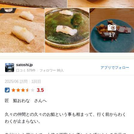
17
satoshi.jp
アプリでフォロー
口コミ 579件
フォロワー 99人
2025/06 訪問
1回目
3.5
Dinner
匠 鮨おわな さんへ
久々の仲間との久々のお鮨という事も相まって、行く前からわく
わくが止まらない。