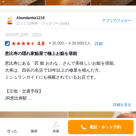
Abundantia1219
アプリでフォロー
口コミ 1194件
フォロワー 2169人
2025/05 訪問
1回目
4.8
￥30,000～￥39,999/1人
詳細
Dinner
恵比寿の隠れ家鮨屋で極上お鮨を堪能
恵比寿にある「匠 鮨 おわな」さんで美味しいお鮨を堪能。
大将は、四谷の名店で10年以上の修業を積んだ方。
ミシュランガイドにも掲載されているお店です。
【立地・交通手段】
JR恵比寿駅 ...
詳細を見る
電話・ネット予約
行った
保存
共有