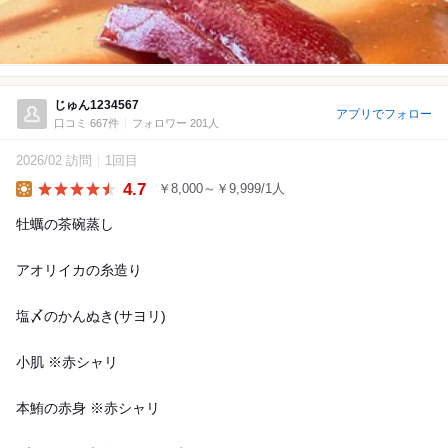
じゅん1234567
アプリでフォロー
口コミ 667件
フォロワー 201人
2026/02 訪問
1回目
4.7
￥8,000～￥9,999/1人
Lunch
牡蠣の茶碗蒸し
アオリイカの糸造り
塩〆のかんぬき(サヨリ)
小肌 ※赤シャリ
本鮪の赤身 ※赤シャリ