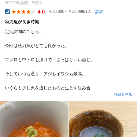
2025/08 訪問
5回目
4.0
￥30,000～￥39,999/1人
詳細
Dinner
秋刀魚が良き時期
定期訪問のこちら。
今回は秋刀魚がとても良かった。
マグロも中トロも漬けで、さっぱりいい感じ。
そしていつも通り、アジもイワシも最高。
いくらも少し火を通したものと生とを組み合...
詳細を見る