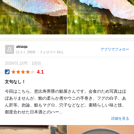
akiaqa
アプリでフォロー
口コミ 255件
フォロワー 54人
2026/01 訪問
1回目
4.1
Dinner
文句なし！
今回はこちら、恵比寿界隈の鮨屋さんです。会食のため写真はほ
ぼありませんが、鮑の柔らか煮やウニの手巻き、フグの白子、あ
ん肝等。勿論、鮨もマグロ、穴子などなど。素晴らしい味と技、
都度合わせた日本酒とのハー...
詳細を見る