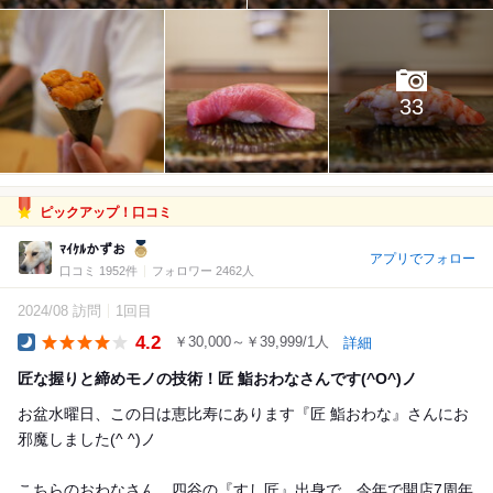
33
ピックアップ！口コミ
ﾏｲｹﾙかずお
アプリでフォロー
口コミ 1952件
フォロワー 2462人
2024/08 訪問
1回目
4.2
￥30,000～￥39,999/1人
詳細
Dinner
匠な握りと締めモノの技術！匠 鮨おわなさんです(^O^)ノ
お盆水曜日、この日は恵比寿にあります『匠 鮨おわな』さんにお
邪魔しました(^ ^)ノ
こちらのおわなさん、四谷の『すし匠』出身で、今年で開店7周年