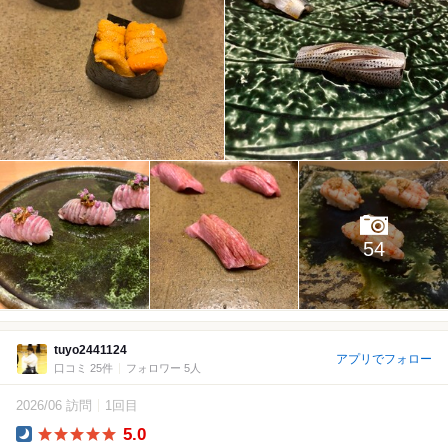
54
tuyo2441124
アプリでフォロー
口コミ 25件
フォロワー 5人
2026/06 訪問
1回目
5.0