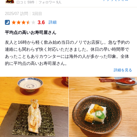
口コミ 59件
フォロワー 9人
2025/07 訪問
1回目
3.6
詳細
Dinner
平均点の高いお寿司屋さん
友人と16時から軽く飲み始め当日のノリでお店探し。急な予約の
連絡にも関わらず快く対応いただきました。休日の早い時間帯で
あったこともありカウンターには海外の人が多かった印象。全体
的に平均点の高いお寿司屋さん。
詳細を見る