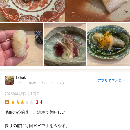
6shuk
アプリでフォロー
口コミ 1916件
フォロワー 128人
2026/04 訪問
1回目
3.4
Lunch
毛蟹の茶碗蒸し、濃厚で美味しい
握りの前に毎回氷水で手を冷やす、