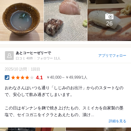
26
あとコーヒーゼリーで
アプリでフォロー
口コミ 40件
フォロワー 11人
2025/10 訪問
1回目
4.1
￥40,000～￥49,999/1人
Dinner
おわなさんはいつも通り「しじみのお出汁」からのスタートなの
で、安心して飲み過ぎてしまいます。
この日はギンナンを麹で焼き上げたもの、スミイカを自家製の墨
塩で、セイコガニをイクラとあえたもの、漬け...
詳細を見る