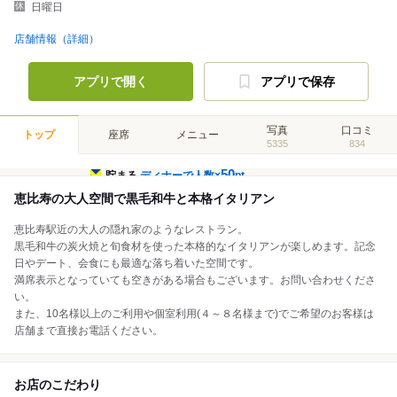
日曜日
店舗情報（詳細）
アプリで開く
アプリで保存
写真
口コミ
トップ
座席
メニュー
5335
834
50
貯まる
ディナーで人数×
pt
恵比寿の大人空間で黒毛和牛と本格イタリアン
恵比寿駅近の大人の隠れ家のようなレストラン。
黒毛和牛の炭火焼と旬食材を使った本格的なイタリアンが楽しめます。記念
日やデート、会食にも最適な落ち着いた空間です。
満席表示となっていても空きがある場合もございます。お問い合わせくださ
い。
また、10名様以上のご利用や個室利用(４～８名様まで)でご希望のお客様は
店舗まで直接お電話ください。
お店のこだわり