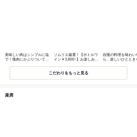
美味しい肉はシンプルに塩
ソムリエ厳選！【ボトルワ
自慢の料理を味わい
で！塊肉にかぶりついてく
イン￥3,800~】お楽しみく
ら、楽しいひととき
ださい♪
ださい
ごしください。
こだわりをもっと見る
座席