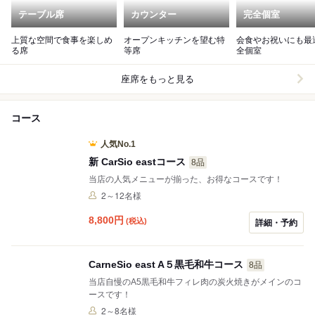
テーブル席
カウンター
完全個室
上質な空間で食事を楽しめ
オープンキッチンを望む特
会食やお祝いにも最
る席
等席
全個室
座席をもっと見る
コース
人気No.1
新 CarSio eastコース
8品
当店の人気メニューが揃った、お得なコースです！
2～12名様
8,800
円
(税込)
詳細・予約
CarneSio east A５黒毛和牛コース
8品
当店自慢のA5黒毛和牛フィレ肉の炭火焼きがメインのコ
ースです！
2～8名様