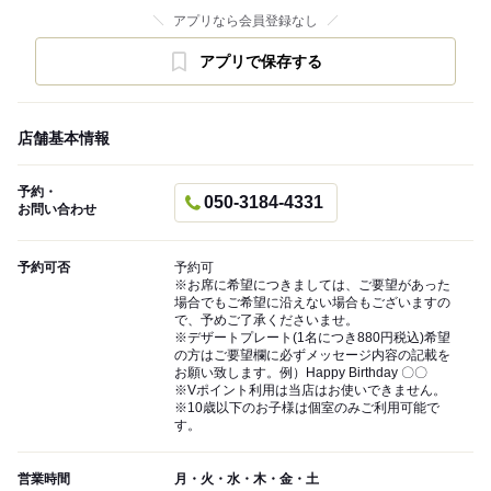
アプリなら会員登録なし
アプリで保存する
店舗基本情報
予約・
050-3184-4331
お問い合わせ
予約可否
予約可
※お席に希望につきましては、ご要望があった
場合でもご希望に沿えない場合もございますの
で、予めご了承くださいませ。
※デザートプレート(1名につき880円税込)希望
の方はご要望欄に必ずメッセージ内容の記載を
お願い致します。例）Happy Birthday 〇〇
※Vポイント利用は当店はお使いできません。
※10歳以下のお子様は個室のみご利用可能で
す。
営業時間
月・火・水・木・金・土