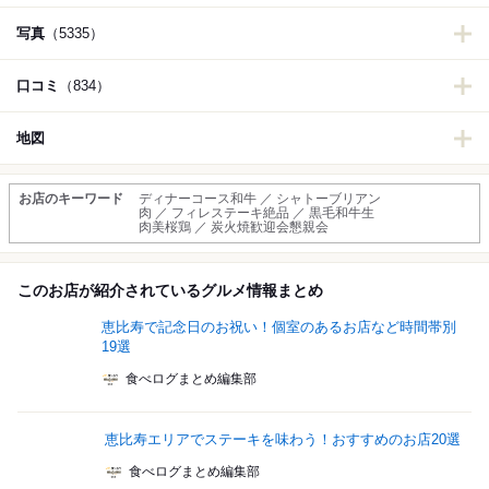
写真
（5335）
口コミ
（834）
地図
お店のキーワード
ディナーコース和牛 ／ シャトーブリアン
肉 ／ フィレステーキ絶品 ／ 黒毛和牛生
肉美桜鶏 ／ 炭火焼歓迎会懇親会
このお店が紹介されているグルメ情報まとめ
恵比寿で記念日のお祝い！個室のあるお店など時間帯別
19選
食べログまとめ編集部
恵比寿エリアでステーキを味わう！おすすめのお店20選
食べログまとめ編集部