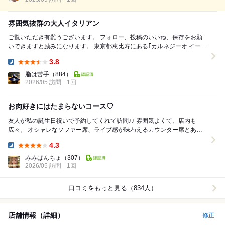
雰囲気抜群の大人イタリアン
ご覧いただき有難うございます。 フォロー、投稿のいいね、保存をお願
いできますと励みになります。 東京都恵比寿にある｢カルネジーオ イース
ト｣さんに訪問しました。 ︎︎...
3.8
Dinner:
脂は苦手
（884）
2026/05 訪問
1回
お肉好きにはたまらないコース♡
友人が私の誕生日祝いで予約してくれて訪問♪︎♪︎ 雰囲気よくて、店内も
広々。 オシャレなソファー席、ライブ感が味わえるカウンター席とあ
り、カウンター席へ♡ コース料理...
4.3
Dinner:
みみぱんちょ
（307）
2026/05 訪問
1回
口コミをもっと見る（834人）
店舗情報（詳細）
修正