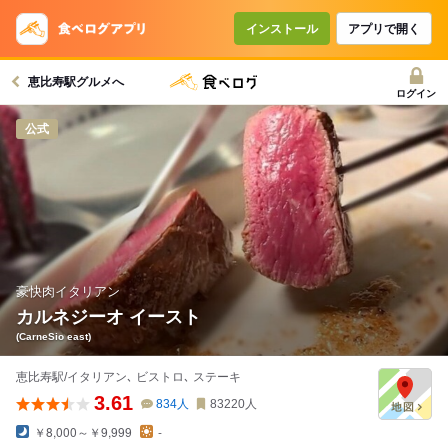
インストール
アプリで開く
恵比寿駅グルメへ
ログイン
公式
豪快肉イタリアン
カルネジーオ イースト
(CarneSio east)
恵比寿駅/イタリアン､ ビストロ､ ステーキ
3.61
834
人
83220
人
￥8,000～￥9,999
-