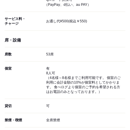
（PayPay、d払い、au PAY）
サービス料・
お通し代¥500(税込￥550)
チャージ
席・設備
席数
53席
個室
有
8人可
（4名様～8名様までご利用可能です。 個室のご
利用に会計金額の10%が個室料としてかかりま
す。 食べログより個室のご予約を希望される方
はお電話のみとなっております。）
貸切
可
禁煙・喫煙
全席禁煙