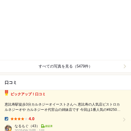
すべての写真を見る（5479件）
口コミ
ピックアップ！口コミ
恵比寿駅徒歩3分カルネジーオイーストさんへ 恵比寿の人気店ビストロカ
ルネジーオや カルネジーオ代官山の姉妹店です 今回は1番人気の¥8250の
コースを堪能してきました こちらのメインはなんと言っても ライブ感が
4.0
楽しい極上フィレステーキ。 目の前でカットされ、熱々のバターソース
Dinner:
にジュワ...
なるもぐ
（43）
2025/09 訪問
1回