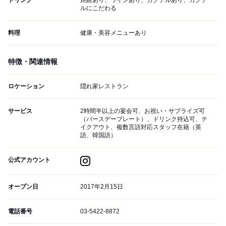
ドリンク
焼酎あり、ワインあり、カクテルあり、カクテ
ルにこだわる
料理
健康・美容メニューあり
特徴・関連情報
ロケーション
隠れ家レストラン
サービス
2時間半以上の宴会可、お祝い・サプライズ可
（バースデープレート）、ドリンク持込可、テ
イクアウト、複数言語対応スタッフ在籍（英
語、韓国語）
公式アカウント
オープン日
2017年2月15日
電話番号
03-5422-8872