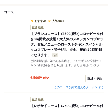
コース
おすすめ
人気No.1
飲み放題
【ブランココース】¥6500(税込)コロナビール付
き3時間飲み放題！大人気のメキシカンコブサラ
ダ、看板メニューのローストチキン スペシャル
タコスプレート等全8品。※金、祝前は2時間制
になります。
8品
恵比寿駅徒歩3分にある当店は、POPで明るい空間でメ
キシコ料理をお楽しみ頂けます。また店内はインスタ映
えするアイテムがたくさん！！こちらのコースなんとコ
ロナビール付きの飲み放題。しかも金曜日、祝前日以外
6,500
円
(税込)
は3時間。お食事内容は・・・見た目も華やかなコブサ
詳細・予約
ラダ、そしてメインはローストチキンのスペシャルタコ
スプレート！色とりどりのトッピングと2日間かけて焼
このコース予約で使えるクーポン（1）
き上げたローストチキンをトルティーヤにまいて召し上
がれ。他では味わえないコースに仕上がっていますので
飲み放題
幹事様も安心して頼めます！！ ※飲み放題のラストオー
ダーは30分前となります。
【レポサドコース】¥7500(税込)コロナビール付