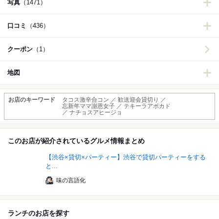
写真
（1471）
口コミ
（436）
クーポン
（1）
地図
お店のキーワード
タコス激辛合コン ／ 歓送迎会貸切り ／
忘新年ママ謝恩女子 ／ テキーラアボカド
／ ナチョスアヒージョ
このお店が紹介されているグルメ情報まとめ
【渋谷×貸切×パーティー】渋谷で貸切パーティーをする
と...
味の言語化
ランチのお店を探す