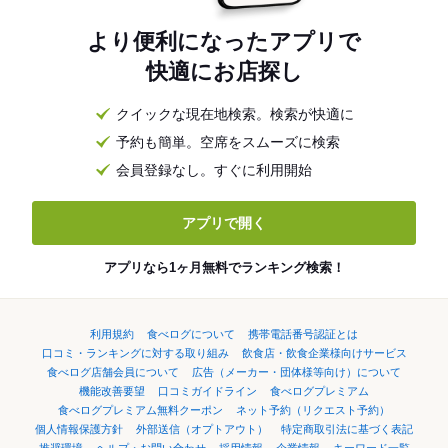
より便利になったアプリで
快適にお店探し
クイックな現在地検索。検索が快適に
予約も簡単。空席をスムーズに検索
会員登録なし。すぐに利用開始
アプリで開く
アプリなら1ヶ月無料でランキング検索！
利用規約
食べログについて
携帯電話番号認証とは
口コミ・ランキングに対する取り組み
飲食店・飲食企業様向けサービス
食べログ店舗会員について
広告（メーカー・団体様等向け）について
機能改善要望
口コミガイドライン
食べログプレミアム
食べログプレミアム無料クーポン
ネット予約（リクエスト予約）
個人情報保護方針
外部送信（オプトアウト）
特定商取引法に基づく表記