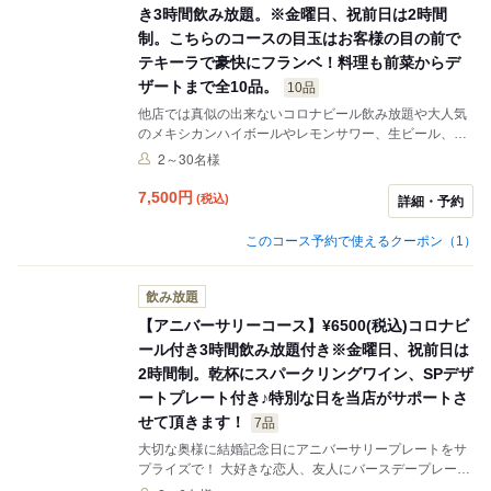
き3時間飲み放題。※金曜日、祝前日は2時間
制。こちらのコースの目玉はお客様の目の前で
テキーラで豪快にフランベ！料理も前菜からデ
ザートまで全10品。
10品
他店では真似の出来ないコロナビール飲み放題や大人気
のメキシカンハイボールやレモンサワー、生ビール、ワ
インが3時間飲み放題。※金曜日、祝前日は2時間制。 お
2～30名様
食事も前菜からメイン、デザートまでしっかり召し上が
れるのでしていただける事間違いなしで。このコースの
7,500
円
(税込)
詳細・予約
目玉はなんといってもお客様の目の前で行うテキーラを
使用して行うフランベ。インスタ映え間違いなしの演出
このコース予約で使えるクーポン（1）
になっております。 また、最後のデザートはメッセージ
付きのプレートにも出来ますので送別会、誕生日会、歓
迎会、結婚記念日などお祝い事に合わせたメッセージプ
飲み放題
レートをお作りします。 ※飲み放題のラストオーダーは
【アニバーサリーコース】¥6500(税込)コロナビ
30分前となります。
ール付き3時間飲み放題付き※金曜日、祝前日は
2時間制。乾杯にスパークリングワイン、SPデザ
ートプレート付き♪特別な日を当店がサポートさ
せて頂きます！
7品
大切な奥様に結婚記念日にアニバーサリープレートをサ
プライズで！ 大好きな恋人、友人にバースデープレート
のサプライズを！ お世話になった職場の仲間に送別会や