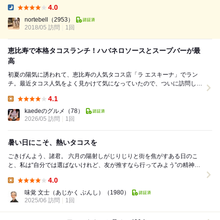
ナ-LaEsquina-。 食べログでも高評価の店ですが、何を食べても美味し
4.0
く、雰囲気、サービスもよく大当たりでした。 一押しはメキシコ料理の
Dinner:
定番タコスですが、フィリングを韓国風、和風などにしたクラフトタコス
nortebell
（2953）
2018/05 訪問
1回
を特に押している様子。 恵比寿らしくおし...
恵比寿で本格タコスランチ！ハバネロソースとスープバーが最
高
初夏の陽気に誘われて、恵比寿の人気タコス店「ラ エスキーナ」でラン
チ。最近タコス人気をよく見かけて気になっていたので、ついに訪問しま
した。 今回は「タコスセット3pc（1,8...
4.1
Lunch:
kaedeのグルメ
（78）
2026/05 訪問
1回
暑い日にこそ、熱いタコスを
ごきげんよう、諸君。 六月の陽射しがじりじりと街を焦がすある日のこ
と、私は“自分では選ばないけれど、友が推すなら行ってみよう”の精神
で、恵比寿のタコス屋「La Esquina...
4.0
Lunch:
味覚 文士（あじかく ぶんし）
（1980）
2025/06 訪問
1回