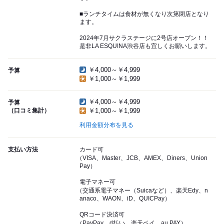
■ランチタイムは食材が無くなり次第閉店となり
ます。
2024年7月サクラステージに2号店オープン！！
是非LA ESQUINA渋谷店も宜しくお願いします。
￥4,000～￥4,999
予算
￥1,000～￥1,999
￥4,000～￥4,999
予算
（口コミ集計）
￥1,000～￥1,999
利用金額分布を見る
支払い方法
カード可
（VISA、Master、JCB、AMEX、Diners、Union
Pay）
電子マネー可
（交通系電子マネー（Suicaなど）、楽天Edy、n
anaco、WAON、iD、QUICPay）
QRコード決済可
（PayPay、d払い、楽天ペイ、au PAY）