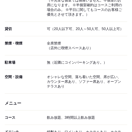
（※完全な個室では御座いません。半個室のお
席になります。 ※半個室確約はコースご利用の
場合のみ。 ※平日に関してもコースのお客様ご
優先とさせて頂きます。）
貸切
可（20人以下可、20人～50人可、50人以上可）
禁煙・喫煙
全席禁煙
（店外に喫煙スペースあり）
駐車場
無（近隣にコインパーキングあり。）
空間・設備
オシャレな空間、落ち着いた空間、席が広い、
カウンター席あり、ソファー席あり、オープン
テラスあり
メニュー
コース
飲み放題、3時間以上飲み放題