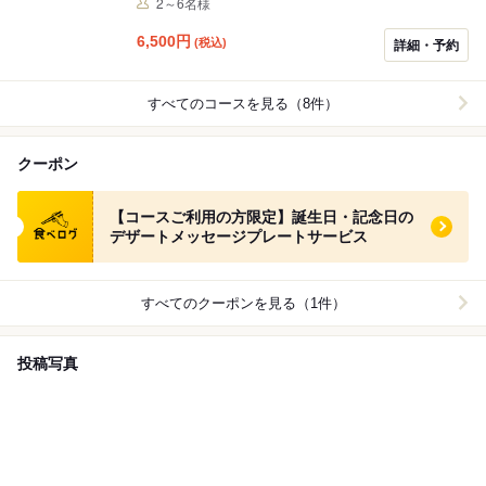
2～6名様
歓迎会のプレートをサプライズ！ 乾杯はスパークリング
ワイン、お食事も満足して頂ける事間違いなし。 なんと
6,500
円
(税込)
詳細・予約
言ってもこちらのコースの目玉は最後に出てくるデザー
トプレート。 お好きなメッセージを添えて、花火、BGM
と共にお持ちいたします。 (もちろん恥ずかしいので
すべてのコースを見る（8件）
BGMは・・)なんでもお申し付けください。 素敵な記念
日になるよう当店もサポートさせて頂きます♬ ※飲み放
題のラストオーダーは30分前となります。
クーポン
食べログ クーポン
【コースご利用の方限定】誕生日・記念日の
デザートメッセージプレートサービス
すべてのクーポンを見る（1件）
投稿写真