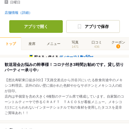
日曜日
店舗情報（詳細）
アプリで開く
アプリで保存
写真
口コミ
クーポン
トップ
座席
メニュー
1471
436
1
50
貯まる・使える
ディナーで人数×
pt
歓送迎会お悩みの幹事様！コロナ付き3時間お勧めです。貸し切り
パーティー承り中♪
【恵比寿駅東口徒歩3分】7叉路交差点から渋谷川にいたる飲食街途中のメキ
シコ料理店。店外の白い壁に描かれた色鮮やかなサボテンとメキシコ人の絵
が目印。
店内は半個室を含め大きく4種類のテーブル席で構成しています。自家製のコ
ーントルティーヤで作るＣＲＡＦＴ ＴＡＣＯＳが看板メニュー。メキシコ
だけにとらわれないインターナショナルで旬の食材を使用したタコスを是非
ご賞味あれ！！