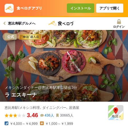
コースで使えるクーポン
戻る
インストール
アプリで開く
恵比寿駅グルメへ
クーポンを利用せず予約する
ログイン
公式
メキシカンダイナー@恵比寿駅東口徒歩3分
ラ エスキーナ
恵比寿駅/メキシコ料理､ ダイニングバー､ 居酒屋
3.46
436
人
30665
人
￥4,000～￥4,999
￥1,000～￥1,999