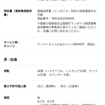
領収書（適格簡易請求
適格請求書（インボイス）対応の領収書発行が
書）
可能
登録番号：T8011001040638
※最新の登録状況は国税庁インボイス制度適格
請求書発行事業者公表サイトをご確認いただく
か、店舗にお問い合わせください。
サービス料・
ディナータイムのみチャージ料400円 (税込)
チャージ
席・設備
席数
38席（ハイテーブル、ハイチェア12席 テーブ
ル22席 カウンター４席）
最大予約可能人数
32人（着席時）、50人（立食時）
個室
有
4人可、6人可