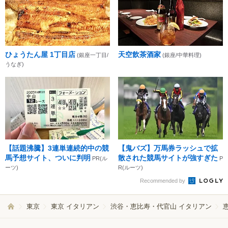
ひょうたん屋 1丁目店
天空飲茶酒家
(銀座一丁目/
(銀座/中華料理)
うなぎ)
【話題沸騰】3連単連続的中の競
【鬼バズ】万馬券ラッシュで拡
馬予想サイト、ついに判明
散された競馬サイトが強すぎた
PR(ル
P
ーツ)
R(ルーツ)
Recommended by
東京
東京 イタリアン
渋谷・恵比寿・代官山 イタリアン