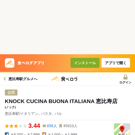
インストール
アプリで開く
恵比寿駅グルメへ
ログイン
公式
KNOCK CUCINA BUONA ITALIANA 恵比寿店
(ノック)
恵比寿駅/イタリアン､ パスタ､ バル
3.44
658
人
45910
人
￥6,000～￥7,999
￥1,000～￥1,999