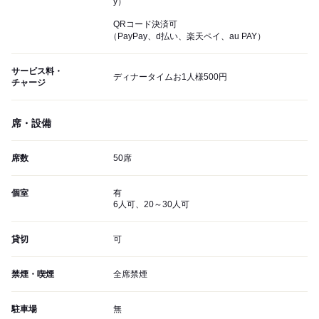
y）
QRコード決済可
（PayPay、d払い、楽天ペイ、au PAY）
サービス料・
ディナータイムお1人様500円
チャージ
席・設備
席数
50席
個室
有
6人可、20～30人可
貸切
可
禁煙・喫煙
全席禁煙
駐車場
無