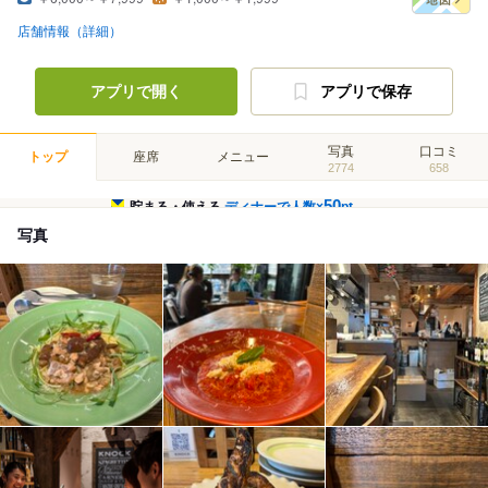
店舗情報（詳細）
アプリで開く
アプリで保存
写真
口コミ
トップ
座席
メニュー
2774
658
50
貯まる・使える
ディナーで人数×
pt
写真