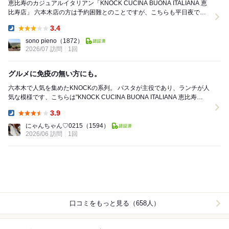
恵比寿のカジュアルイタリアン「KNOCK CUCINA BUONA ITALIANA 恵
比寿店」 六本木店の方は予約困難とのことですが、こちらも平日夜でも
賑わっており、人気店なの...
3.4
Dinner:
sono pieno
（1872）
2026/07 訪問
1回
グルメに免疫の無い方にも。
六本木で人気を集めたKNOCKの系列。 パスタが主役であり、ランチが人
気な模様です、こちらは"KNOCK CUCINA BUONA ITALIANA 恵比寿
店"。 場所は恵...
3.9
Dinner:
にゃんちゃん♡0215
（1594）
2026/06 訪問
1回
口コミをもっと見る（658人）