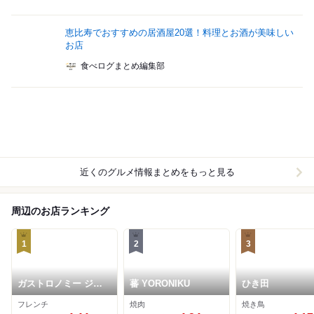
恵比寿でおすすめの居酒屋20選！料理とお酒が美味しい
お店
食べログまとめ編集部
近くのグルメ情報まとめをもっと見る
周辺のお店ランキング
1
2
3
ガストロノミー ジョ
蕃 YORONIKU
ひき田
エル・ロブション
フレンチ
焼肉
焼き鳥