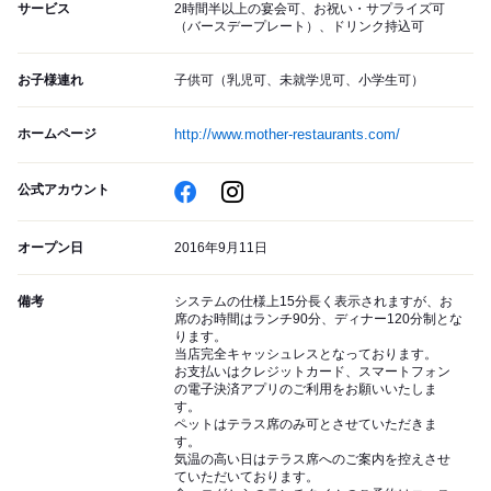
サービス
2時間半以上の宴会可、お祝い・サプライズ可
（バースデープレート）、ドリンク持込可
お子様連れ
子供可（乳児可、未就学児可、小学生可）
ホームページ
http://www.mother-restaurants.com/
公式アカウント
オープン日
2016年9月11日
備考
システムの仕様上15分長く表示されますが、お
席のお時間はランチ90分、ディナー120分制とな
ります。
当店完全キャッシュレスとなっております。
お支払いはクレジットカード、スマートフォン
の電子決済アプリのご利用をお願いいたしま
す。
ペットはテラス席のみ可とさせていただきま
す。
気温の高い日はテラス席へのご案内を控えさせ
ていただいております。