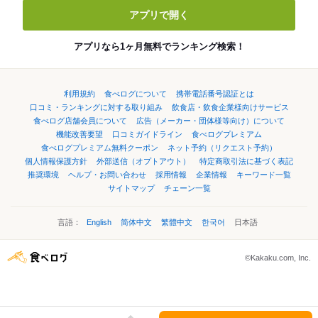
アプリで開く
アプリなら1ヶ月無料でランキング検索！
利用規約
食べログについて
携帯電話番号認証とは
口コミ・ランキングに対する取り組み
飲食店・飲食企業様向けサービス
食べログ店舗会員について
広告（メーカー・団体様等向け）について
機能改善要望
口コミガイドライン
食べログプレミアム
食べログプレミアム無料クーポン
ネット予約（リクエスト予約）
個人情報保護方針
外部送信（オプトアウト）
特定商取引法に基づく表記
推奨環境
ヘルプ・お問い合わせ
採用情報
企業情報
キーワード一覧
サイトマップ
チェーン一覧
言語：
English
简体中文
繁體中文
한국어
日本語
©Kakaku.com, Inc.