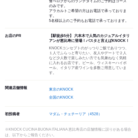
食べログからのランチタイムのご予約はコース
のみです。
アラカルトご希望の方はお電話で承っておりま
す。
5名様以上のご予約もお電話で承っております。
お店のPR
【駅徒歩5分】 六本木で人気のカジュアルイタリ
アンが恵比寿に登場！パスタと言えばKNOCK！
KNOCKコンセプトのがっつりご飯でありつつ、
１人でふらっと寄りたい、友人やデートで２人
など少人数で楽しみたい方でも気兼ねなく気軽
に入れるお店です。ビール、ウィスキーハイボ
ール、イタリア産ワインを多数ご用意していま
す。
関連店舗情報
東京のKNOCK
全国のKNOCK
初投稿者
マダム・チェチーリア
（4528）
※KNOCK CUCINA BUONA ITALIANA 恵比寿店の店舗情報に誤りがある場合
は、以下からご報告ください。