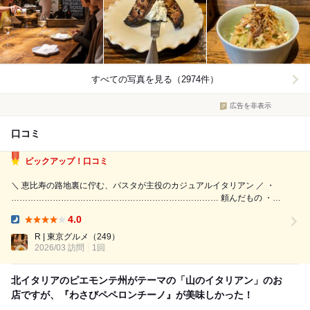
すべての写真を見る（2974件）
広告を非表示
口コミ
ピックアップ！口コミ
＼ 恵比寿の路地裏に佇む、パスタが主役のカジュアルイタリアン ／ ・
………………………………………………………………… 頼んだもの ・マ
スカルポーネとこんがりレーズン パネ・パンナ ¥900 ・『インサラー
4.0
タ・エレナ』根菜がっつりのアンチョビとくるみのドレッシング
Dinner:
¥1,820 ・...
R | 東京グルメ
（249）
2026/03 訪問
1回
北イタリアのピエモンテ州がテーマの「山のイタリアン」のお
店ですが、『わさびペペロンチーノ』が美味しかった！