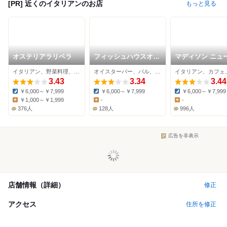
[PR] 近くのイタリアンのお店
もっと見る
オステリアラリベラ
フィッシュハウスオイ
マディソン ニュ
スターバー 恵比寿東
ーク キッチン
イタリアン、野菜料理、ワインバー
オイスターバー、バル、イタリアン
口店
3.43
3.34
3.44
￥6,000～￥7,999
￥6,000～￥7,999
￥6,000～￥7,999
Dinner:
Dinner:
Dinner:
￥1,000～￥1,999
-
-
Lunch:
Lunch:
Lunch:
376人
128人
996人
広告を非表示
店舗情報（詳細）
修正
アクセス
住所を修正