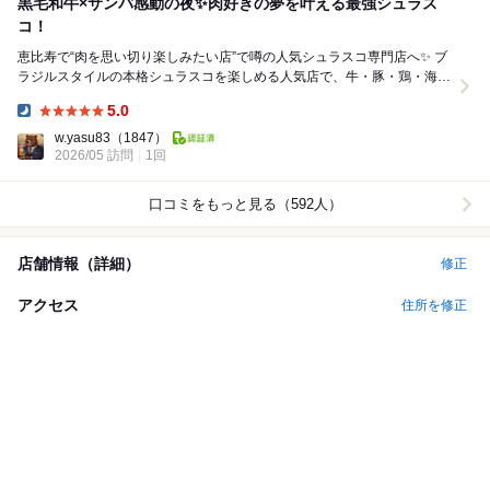
黒毛和牛×サンバ感動の夜✨肉好きの夢を叶える最強シュラス
コ！
恵比寿で“肉を思い切り楽しみたい店”で噂の人気シュラスコ専門店へ✨ ブ
ラジルスタイルの本格シュラスコを楽しめる人気店で、牛・豚・鶏・海鮮
など常時15種類のシュラスコが食べ放題...
5.0
Dinner:
w.yasu83
（1847）
2026/05 訪問
1回
口コミをもっと見る（592人）
店舗情報（詳細）
修正
アクセス
住所を修正