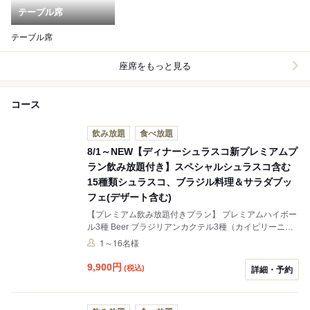
テーブル席
テーブル席
座席をもっと見る
コース
飲み放題
食べ放題
8/1～NEW【ディナーシュラスコ新プレミアムプ
ラン飲み放題付き】スペシャルシュラスコ含む
15種類シュラスコ、ブラジル料理＆サラダブッ
フェ(デザート含む)
【プレミアム飲み放題付きプラン】 プレミアムハイボー
ル3種 Beer ブラジリアンカクテル3種（カイピリーニ
ャ、カイピロスカ、カイピリッシマ） カクテル各種 ハイ
1～16名様
ボール レモンサワー 赤ワイン 白ワイン ソフトドリ
ンク各種 スペシャルシュラスコに大麦牛登場！！ 牛を中
9,900
円
(税込)
詳細・予約
心とした肉の様々な部位や海老など常時15種類の食材を
ご用意しております。焼き上がった食材をお客さまのテ
ーブルまで串でお運びし、食べたい量を目の前でお切り