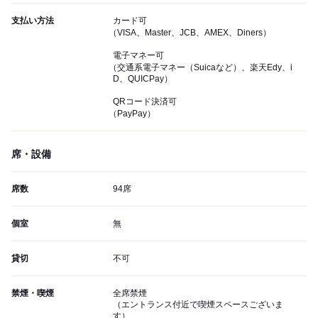
支払い方法
カード可
（VISA、Master、JCB、AMEX、Diners）
電子マネー可
（交通系電子マネー（Suicaなど）、楽天Edy、i
D、QUICPay）
QRコード決済可
（PayPay）
席・設備
席数
94席
個室
無
貸切
不可
禁煙・喫煙
全席禁煙
（エントランス付近で喫煙スペースございま
す）