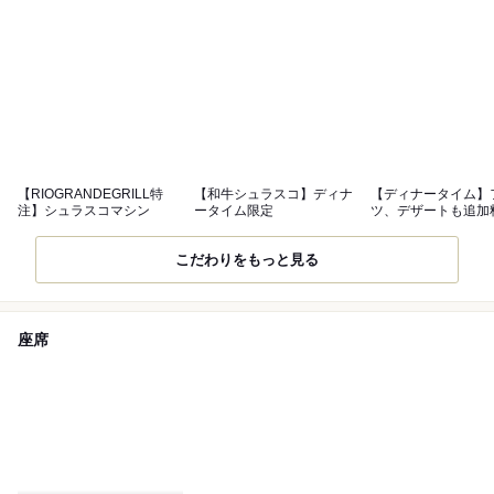
【RIOGRANDEGRILL特
【和牛シュラスコ】ディナ
【ディナータイム】
注】シュラスコマシン
ータイム限定
ツ、デザートも追加
し
こだわりをもっと見る
座席