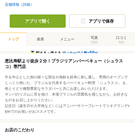
店舗情報（詳細）
アプリで開く
アプリで保存
写真
口コミ
トップ
座席
メニュー
2331
592
50
貯まる・使える
ディナーで人数×
pt
恵比寿駅より徒歩２分！ブラジリアンバーベキュー（シュラス
コ）専門店
牛を中心とした肉の様々な部位や海鮮を鉄串に刺し通し、専用のオーブンで
じっくり焼いた、ブラジルを代表するバーベキュー料理 「シュラスコ」 を、
色とりどり種類豊富なサラダバーと共にお楽しみいただけます。
サンバのリズムに耳を傾け、本場ブラジルの雰囲気を感じながら、お好きな
ものをお召し上がりください。
記念日（誕生日や入学祝など）にはアニバーサリープレートでリオグランデs
tyleでのお祝いがおススメです。
お店のこだわり