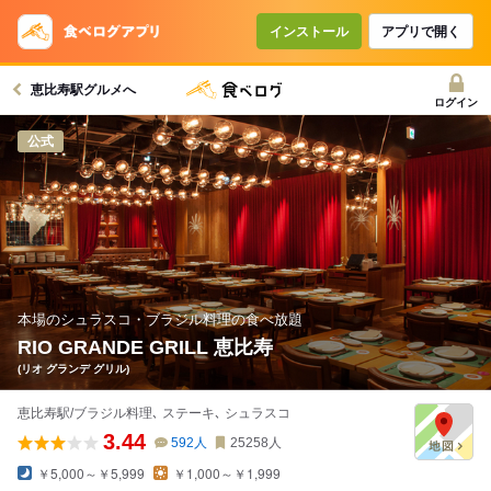
コースで使えるクーポン
戻る
インストール
アプリで開く
恵比寿駅グルメへ
クーポンを利用せず予約する
ログイン
公式
本場のシュラスコ・ブラジル料理の食べ放題
RIO GRANDE GRILL 恵比寿
(リオ グランデ グリル)
恵比寿駅/ブラジル料理､ ステーキ､ シュラスコ
3.44
592
人
25258
人
￥5,000～￥5,999
￥1,000～￥1,999