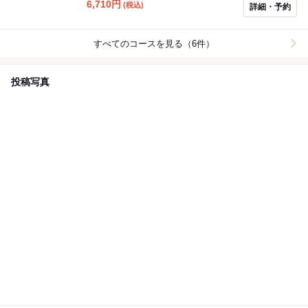
食べたい量を目の前でお切り分けする本格スタイルでお
6,710
円
(税込)
詳細・予約
楽しみいただけます。ビュッフェ料理は、ブラジルの国
民食「フェイジョアーダ」や、サラダバーなど約50種類
をご用意しております。
すべてのコースを見る（6件）
投稿写真