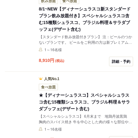
飲み放題
食べ放題
分けする本格スタイルでお楽しみ下さい。ビュッフェ料
理は、ブラジルの国民食「フェイジョアーダ」や、サラ
8/1~NEW【ディナーシュラスコ新スタンダード
ダバーなど約50種類をご用意しております。
プラン飲み放題付き】スペシャルシュラスコ含
む15種類シュラスコ、ブラジル料理＆サラダブ
ッフェ(デザート含む)
【スタンダード飲み放題付きプラン】 注：ビールのつか
ないプランです。 ビールをご利用の方は新プレミアムプ
ランをお選びください。 カクテル各種 ハイボール レモ
1～16名様
ンサワー 赤ワイン 白ワイン ソフトドリンク各種 ス
ペシャルシュラスコに大麦牛登場！！ 牛を中心とした肉
8,910
円
(税込)
詳細・予約
の様々な部位や海老など常時15種類の食材をご用意して
おります。焼き上がった食材をお客さまのテーブルまで
串ごとお運びし、食べたい量を目の前でお切り分けする
人気No.1
本格スタイルでお楽しみいただけます。ビュッフェ料理
は、ブラジルの国民食「フェイジョアーダ」や、サラダ
食べ放題
バーなど約50種類をご用意しております。
★【ディナーシュラスコ】スペシャルシュラス
コ含む15種類シュラスコ、ブラジル料理＆サラ
ダブッフェ(デザート含む)
【スペシャルシュラスコ】 6月末まで 地鶏丹波黒鶏
胸肉のスパイス焼き 牛を中心とした肉の様々な部位や海
老など常時15種類の食材をご用意しております。焼き上
1～16名様
がった食材をお客さまのテーブルまで串ごとお運びし、