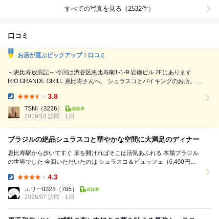
すべての写真を見る（2532件）
口コミ
お店が選ぶピックアップ！口コミ
～恵比寿放浪記～ 今回は渋谷区恵比寿南1-1-9 岩徳ビル 2Fにあります
RIO GRANDE GRILL 恵比寿さんへ。 シュラスコとバイキングのお店。
４９００円 店内も赤を基調としたスタイリッシュで雰囲気よく、照明等
3.8
も印象的。 ブラジルのサンバをイメージした特色でしょうね。 サラダバ
Dinner:
ーやデザートも豊富。 テーブルを廻ってくれる肉類は黒毛和牛や、海
TSNI
（3226）
老、豚肉、鶏肉、パイナップル⇒...
2019/10 訪問
1回
ブラジルの絶品シュラスコと華やかな空間に大満足のディナー
恵比寿駅から歩いてすぐ 扉を開ければそこは活気あふれる 本場ブラジル
の世界でした 今回いただいたのは シュラスコ＆ビュッフェ（6,490円）
ミドルプラン飲み放題（2...
4.3
Dinner:
エリー0328
（785）
2026/07 訪問
1回