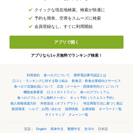
クイックな現在地検索。検索が快適に
予約も簡単。空席をスムーズに検索
会員登録なし。すぐに利用開始
アプリで開く
アプリなら1ヶ月無料でランキング検索！
利用規約
食べログについて
携帯電話番号認証とは
口コミ・ランキングに対する取り組み
飲食店・飲食企業様向けサービス
食べログ店舗会員について
広告（メーカー・団体様等向け）について
機能改善要望
口コミガイドライン
食べログプレミアム
食べログプレミアム無料クーポン
ネット予約（リクエスト予約）
個人情報保護方針
外部送信（オプトアウト）
特定商取引法に基づく表記
推奨環境
ヘルプ・お問い合わせ
採用情報
企業情報
キーワード一覧
サイトマップ
チェーン一覧
言語：
English
简体中文
繁體中文
한국어
日本語