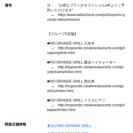
備考
注： ”お得なプランがオフィシャルHPよりご予
約いただけます”
→ https://www.tablecheck.com/ja/shops/rio-g
rande-ebisu/reserve
【グループ4店舗】
■RIO GRANDE GRILL 六本木
→ http://riogrande.createrestaurants.com/jp/r
oppongi/info.html
■RIO GRANDE GRILL 横浜ベイクォーター
→ http://riogrande.createrestaurants.com/jp/
yokohama/index.html
■RIO GRANDE GRILL 恵比寿
→ http://riogrande.createrestaurants.com/jp/
ebisu/index.html
■RIO GRANDE GRILL イクスピアリ
→ http://riogrande.createrestaurants.com/jp/i
kspiari/index.html
関連店舗情報
東京のRIO GRANDE GRILL