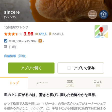
sincere
(シンシア)
北参道駅/フレンチ
3.96
656
人
62349
人
￥20,000～￥29,999
-
日曜日
店舗情報（詳細）
アプリで開く
アプリで保存
写真
口コミ
トップ
メニュー
14361
656
皿の上に広がるのは、驚きと喜びに満ちた色鮮やかな世界。
かつて松濤で人気を博した「バカール」の石井真介シェフがオーナーシェフ
を務めるのがここ「シンシア」だ。半地下ながら開放的な店内で目に留まる