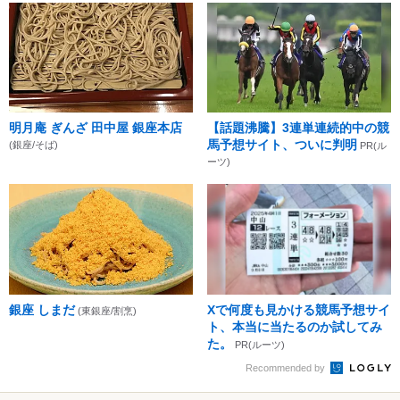
明月庵 ぎんざ 田中屋 銀座本店
【話題沸騰】3連単連続的中の競
馬予想サイト、ついに判明
(銀座/そば)
PR(ル
ーツ)
銀座 しまだ
Xで何度も見かける競馬予想サイ
(東銀座/割烹)
ト、本当に当たるのか試してみ
た。
PR(ルーツ)
Recommended by