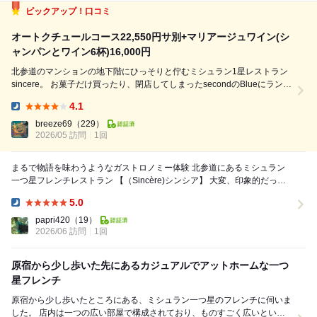
ピックアップ！口コミ
オートクチュールコース22,550円サ別+マリアージュワイン(シ
ャンパンとワイン6杯)16,000円
北参道のマンションの地下階にひっそりと佇むミシュラン1星レストラン
sincere。 お菓子だけ買ったり、閉店してしまったsecondのBlueにランチ
で訪問したことはありますが、ディナーは初めて。奮発して記念日に訪
4.1
問。 突き出しは、ウニとカニにトマト水をエスプーマ状にしたもの。 北
Dinner:
海道産の...
breeze69
（229）
2026/05 訪問
1回
まるで物語を味わうようなガストロノミー体験 北参道にあるミシュラン
一つ星フレンチレストラン 【（Sincère)シンシア】 大変、印象的だった
のは、 生産者の想...
5.0
Dinner:
papri420
（19）
2026/06 訪問
1回
原宿から少し歩いた先にあるカジュアルでアットホームな一つ
星フレンチ
原宿から少し歩いたところにある、ミシュラン一つ星のフレンチに伺いま
した。 店内は一つの広い部屋で構成されており、ものすごく広いという