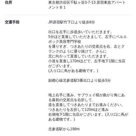
住所
東京都渋谷区千駄ヶ谷3-7-13 原宿東急アパート
メントＢ１
交通手段
JR原宿駅竹下口より徒歩8分
出口を左手に歩道歩いていただきます。
5分ほど直進していただきまして、左手にベルエ
ポック美容専門学校
を通りすぎ、つきあたりの交差点を右、左とク
ランクのように通り抜けて、さらに
北に向かって直進していただきます。
小道を直進し170mほどで、左手地下1階に当店
がございます。
(入り口に蔦がある建物です。)
副都心線北参道駅3番出口より徒歩3分
地上右手に進み、サブウェイ様が曲がり角にあ
る最初の交差点を右折して、
道を直進してつきあたりまでお進みください。
つきあたりを左折して120mほど進み
右側地下1階に当店がございます。(入り口に蔦が
ある建物です。)
北参道駅から198m