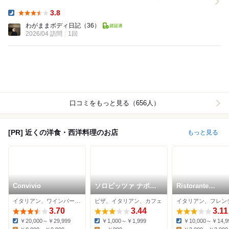
わけではありませんが、オープンキッチンにな...
3.8
Dinner:
わがままボディ日記
（36）
2026/04 訪問
1回
口コミをもっと見る（656人）
[PR] 近くの洋食・西洋料理のお店
もっと見る
Convivio
ソロピッツァ ナポレ
Ristorante
ターナ 東京国立競技
Permanente
イタリアン、ワインバー、イノベーティブ
ピザ、イタリアン、カフェ
場店
3.70
3.44
3.11
￥20,000～￥29,999
￥1,000～￥1,999
￥10,000～￥14,9
Dinner:
Dinner:
Dinner: