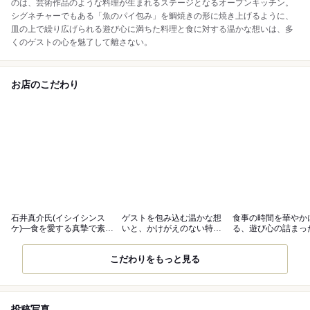
のは、芸術作品のような料理が生まれるステージとなるオープンキッチン。
シグネチャーでもある「魚のパイ包み」を鯛焼きの形に焼き上げるように、
皿の上で繰り広げられる遊び心に満ちた料理と食に対する温かな想いは、多
くのゲストの心を魅了して離さない。
お店のこだわり
石井真介氏(イシイシンス
ゲストを包み込む温かな想
食事の時間を華やか
ケ)―食を愛する真摯で素直
いと、かけがえのない特別
る、遊び心の詰まっ
な料理人
な時間
こだわりをもっと見る
投稿写真