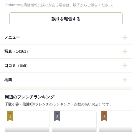
※sincereの店舗情報に誤りがある場合は、以下からご報告ください。
誤りを報告する
メニュー
写真
（14361）
口コミ
（656）
地図
周辺のフレンチランキング
千駄ヶ谷・信濃町
×
フレンチ
のランキング（点数の高いお店）です。
1
2
3