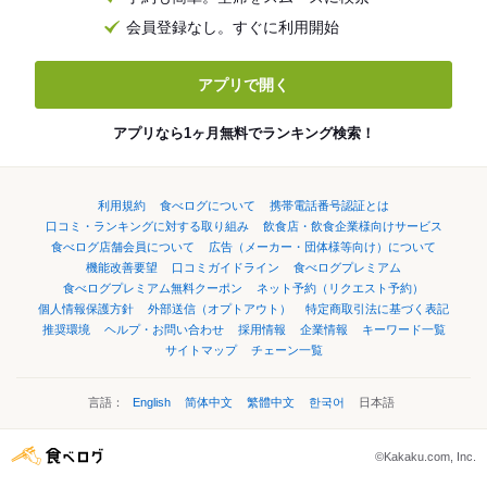
会員登録なし。すぐに利用開始
アプリで開く
アプリなら1ヶ月無料でランキング検索！
利用規約
食べログについて
携帯電話番号認証とは
口コミ・ランキングに対する取り組み
飲食店・飲食企業様向けサービス
食べログ店舗会員について
広告（メーカー・団体様等向け）について
機能改善要望
口コミガイドライン
食べログプレミアム
食べログプレミアム無料クーポン
ネット予約（リクエスト予約）
個人情報保護方針
外部送信（オプトアウト）
特定商取引法に基づく表記
推奨環境
ヘルプ・お問い合わせ
採用情報
企業情報
キーワード一覧
サイトマップ
チェーン一覧
言語：
English
简体中文
繁體中文
한국어
日本語
©Kakaku.com, Inc.