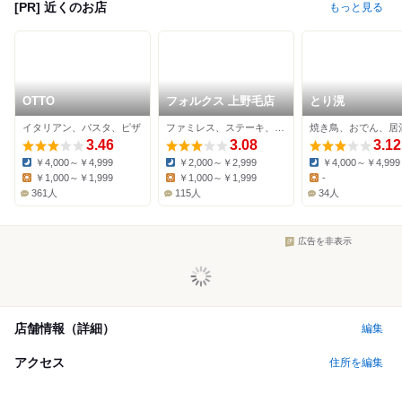
[PR] 近くのお店
もっと見る
OTTO
フォルクス 上野毛店
とり滉
イタリアン、パスタ、ピザ
ファミレス、ステーキ、ハンバーグ
焼き鳥、おでん、居
3.46
3.08
3.12
￥4,000～￥4,999
￥2,000～￥2,999
￥4,000～￥4,999
Dinner:
Dinner:
Dinner:
￥1,000～￥1,999
￥1,000～￥1,999
-
Lunch:
Lunch:
Lunch:
361人
115人
34人
広告を非表示
店舗情報（詳細）
編集
アクセス
住所を編集