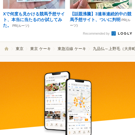
Xで何度も見かける競馬予想サイ
【話題沸騰】3連単連続的中の競
ト、本当に当たるのか試してみ
馬予想サイト、ついに判明
PR(ル
た。
ーツ)
PR(ルーツ)
Recommended by
東京
東京 ケーキ
東急沿線 ケーキ
九品仏～上野毛（大井町