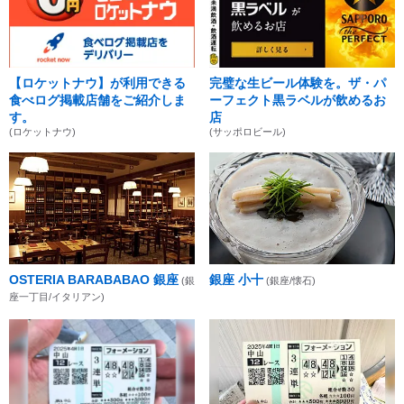
【ロケットナウ】が利用できる
完璧な生ビール体験を。ザ・パ
食べログ掲載店舗をご紹介しま
ーフェクト黒ラベルが飲めるお
す。
店
(ロケットナウ)
(サッポロビール)
OSTERIA BARABABAO 銀座
銀座 小十
(銀
(銀座/懐石)
座一丁目/イタリアン)