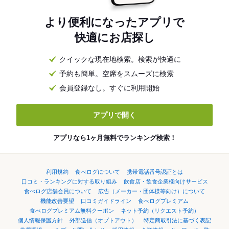
より便利になったアプリで
快適にお店探し
クイックな現在地検索。検索が快適に
予約も簡単。空席をスムーズに検索
会員登録なし。すぐに利用開始
アプリで開く
アプリなら1ヶ月無料でランキング検索！
利用規約
食べログについて
携帯電話番号認証とは
口コミ・ランキングに対する取り組み
飲食店・飲食企業様向けサービス
食べログ店舗会員について
広告（メーカー・団体様等向け）について
機能改善要望
口コミガイドライン
食べログプレミアム
食べログプレミアム無料クーポン
ネット予約（リクエスト予約）
個人情報保護方針
外部送信（オプトアウト）
特定商取引法に基づく表記