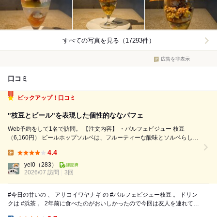
すべての写真を見る（17293件）
広告を非表示
口コミ
ピックアップ！口コミ
"枝豆とビール"を表現した個性的ななパフェ
Web予約をして1名で訪問。 【注文内容】 ・パルフェビジュー 枝豆
（6,160円） ビールホップソルベは、フルーティーな酸味とソルベらしい
甘さがありつつ、ホップのほろ苦さをしっかり効かせた仕上がり。ずんだ
4.4
のような優しい甘さの枝豆ジェラートと合わせたり、クランブルにのせた
Lunch:
枝豆の白和えを...
yel0
（283）
2026/07 訪問
3回
#今日の甘いの 、 アサコイワヤナギ の #パルフェビジュー枝豆 。 ドリン
クは #浜茶 。 2年前に食べたのがおいしかったので今回は友人を連れて。
クラフトビールがテー...