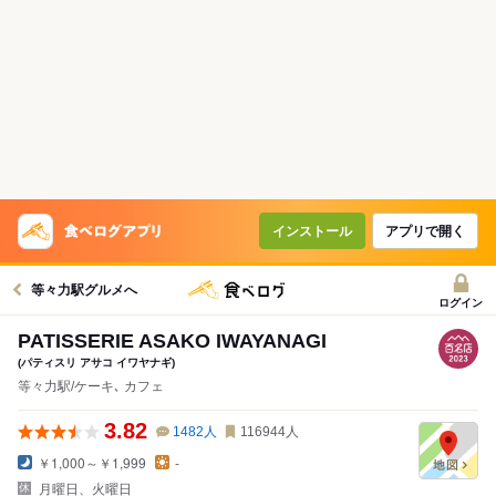
インストール
アプリで開く
等々力駅グルメへ
ログイン
PATISSERIE ASAKO IWAYANAGI
(パティスリ アサコ イワヤナギ)
等々力駅/ケーキ､ カフェ
3.82
1482
人
116944
人
￥1,000～￥1,999
-
月曜日、火曜日