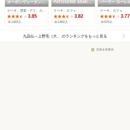
オーボンヴュータン
PATISSERIE ASAKO
パーラー ローレ
尾山台店
IWAYANAGI
ケーキ、惣菜・デリ、カフェ
ケーキ、カフェ
ケーキ、カフェ
3.85
3.82
3.77
1403人
1482人
679人
九品仏～上野毛（大井町線）×ケーキ
のランキングをもっと見る
広告を非表示