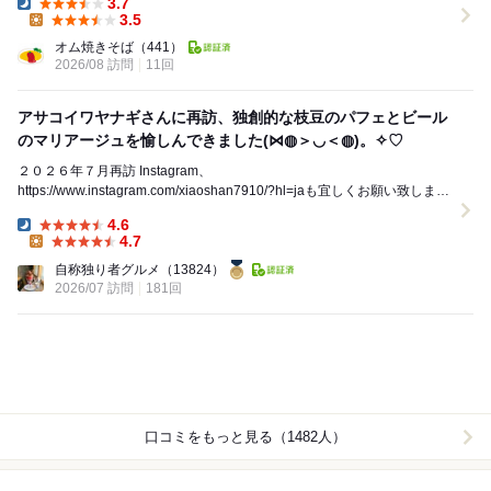
3.7
Dinner:
3.5
Lunch:
オム焼きそば
（441）
2026/08 訪問
11回
アサコイワヤナギさんに再訪、独創的な枝豆のパフェとビール
のマリアージュを愉しんできました(⋈◍＞◡＜◍)。✧♡
２０２６年７月再訪 Instagram、
https://www.instagram.com/xiaoshan7910/?hl=jaも宜しくお願い致します
<(_ _)> ...
4.6
Dinner:
4.7
Lunch:
自称独り者グルメ
（13824）
2026/07 訪問
181回
口コミをもっと見る（1482人）