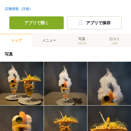
店舗情報（詳細）
アプリで開く
アプリで保存
写真
口コミ
トップ
メニュー
15539
1482
写真