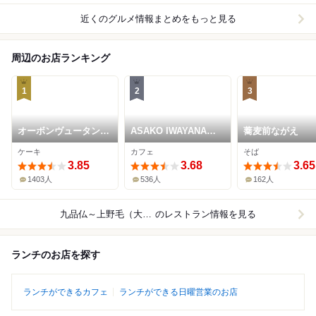
近くのグルメ情報まとめをもっと見る
周辺のお店ランキング
1
2
3
オーボンヴュータン
ASAKO IWAYANAGI
蕎麦前ながえ
尾山台店
SALON DE THE
ケーキ
カフェ
そば
3.85
3.68
3.65
1403人
536人
162人
九品仏～上野毛（大井町線）
のレストラン情報を見る
ランチのお店を探す
ランチができるカフェ
ランチができる日曜営業のお店