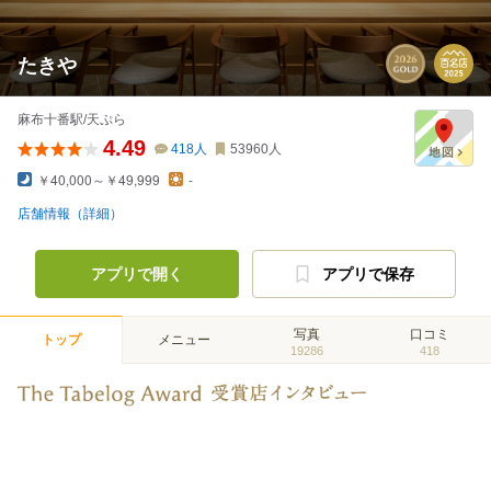
たきや
麻布十番駅/天ぷら
4.49
418
人
53960
人
￥40,000～￥49,999
-
店舗情報（詳細）
アプリで開く
アプリで保存
写真
口コミ
トップ
メニュー
19286
418