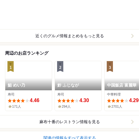
近くのグルメ情報まとめをもっと見る
周辺のお店ランキング
1
2
3
鮨 めい乃
鮓 ふじなが
中国飯店 富麗華
寿司
寿司
中華料理
4.46
4.30
4.29
171人
294人
2701人
麻布十番
のレストラン情報を見る
関連の情報をすべて表示する