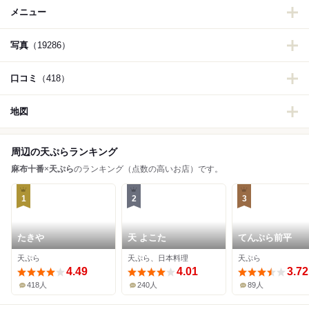
メニュー
写真
（19286）
口コミ
（418）
地図
周辺の天ぷらランキング
麻布十番
×
天ぷら
のランキング（点数の高いお店）です。
1
2
3
たきや
天 よこた
てんぷら前平
天ぷら
天ぷら、日本料理
天ぷら
4.49
4.01
3.72
418人
240人
89人