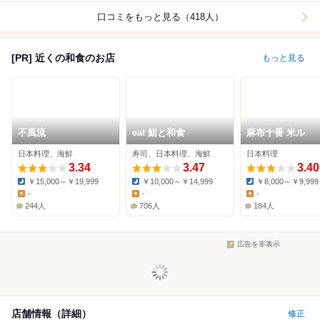
口コミをもっと見る（418人）
[PR] 近くの和食のお店
もっと見る
不風流
eat 鮨と和食
麻布十番 米ル
日本料理、海鮮
寿司、日本料理、海鮮
日本料理
3.34
3.47
3.40
￥15,000～￥19,999
￥10,000～￥14,999
￥8,000～￥9,999
Dinner:
Dinner:
Dinner:
-
-
-
Lunch:
Lunch:
Lunch:
244人
706人
184人
広告を非表示
店舗情報（詳細）
修正