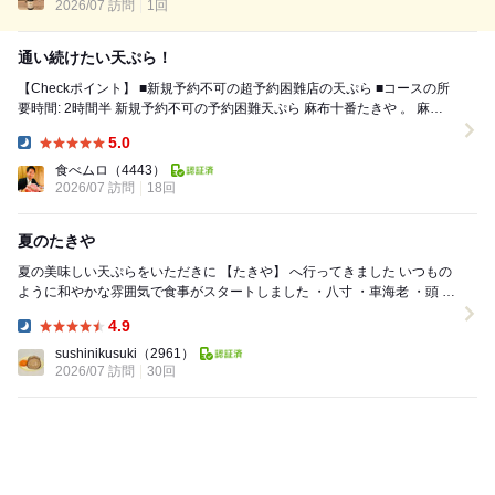
2026/07 訪問
1回
通い続けたい天ぷら！
【Checkポイント】 ■新規予約不可の超予約困難店の天ぷら ■コースの所
要時間: 2時間半 新規予約不可の予約困難天ぷら 麻布十番たきや 。 麻布
十番駅から徒歩3...
5.0
Dinner:
食べムロ
（4443）
2026/07 訪問
18回
夏のたきや
夏の美味しい天ぷらをいただきに 【たきや】 へ行ってきました いつもの
ように和やかな雰囲気で食事がスタートしました ・八寸 ・車海老 ・頭 ・
とうもろこし ...
4.9
Dinner:
sushinikusuki
（2961）
2026/07 訪問
30回