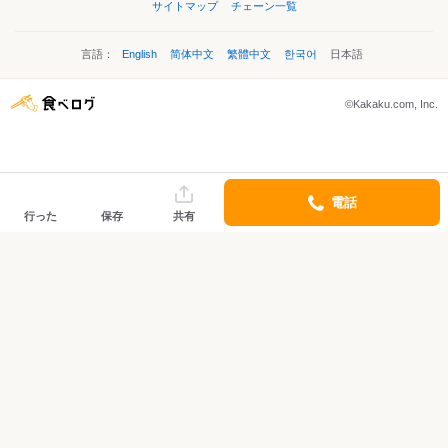
サイトマップ
チェーン一覧
言語：
English
简体中文
繁體中文
한국어
日本語
©Kakaku.com, Inc.
電話
行った
保存
共有