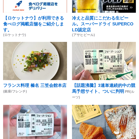
【ロケットナウ】が利用できる
冷えと品質にこだわる生ビー
食べログ掲載店舗をご紹介しま
ル。スーパードライ SUPERCO
す。
LD認定店
(ロケットナウ)
(アサヒビール)
フランス料理 榛名 三笠会館本店
【話題沸騰】3連単連続的中の競
馬予想サイト、ついに判明
(銀座/フレンチ)
PR(ル
ーツ)