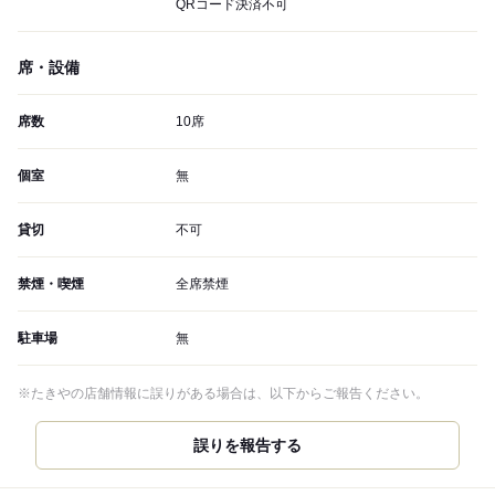
QRコード決済不可
席・設備
席数
10席
個室
無
貸切
不可
禁煙・喫煙
全席禁煙
駐車場
無
※たきやの店舗情報に誤りがある場合は、以下からご報告ください。
誤りを報告する