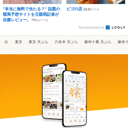
"本当に無料で当たる？" 話題の
ビゴの店
(銀座/パン)
競馬予想サイトを元競馬記者が
自腹レビュー。
PR(ルーツ)
Recommended by
東京
東京 天ぷら
六本木 天ぷら
麻布十番 天ぷら
麻布十