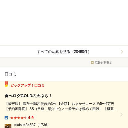
すべての写真を見る（20490件）
広告を非表示
口コミ
ピックアップ！口コミ
食べログGOLDの天ぷら！
【最寄駅】 麻布十番駅 徒歩約3分 【金額】 おまかせコース 約5〜6万円
【予約困難度】 SS（常連・紹介中心／一般予約は極めて困難） 【概要】
食べログ 4.48（2026年8月時点） 食べログ Award Gold 3回・Silver 6回
4.9
受賞。 ...
Dinner:
matsu434537
（1736）