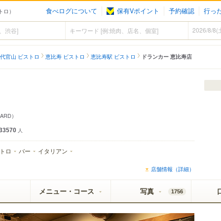
食べログについて
保有Vポイント
予約確認
行っ
ストロ）
代官山 ビストロ
恵比寿 ビストロ
恵比寿駅 ビストロ
ドランカー 恵比寿店
KARD）
33570
人
トロ
バー
イタリアン
店舗情報（詳細）
メニュー・コース
写真
1756