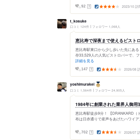
2023/10 訪
？
92
t_kosuke
口コミ 124件
フォロワー 1,068人
恵比寿で深夜まで使えるビスト
恵比寿駅東口から少し歩いた先にある「
存33,529人の人気ビストロバーで、
詳細を見る
2026/08
？
147
yoshimurakei
口コミ 1,564件
フォロワー 24,905人
1984年に創業された業界人御
恵比寿駅徒歩9分！ 【DRANKARD
布は日赤通りで産声をあげたハワイアン
2026/07
？
702