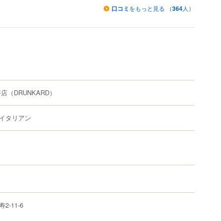
口コミ
をもっと見る （
364
人）
寿店
（DRUNKARD）
イタリアン
寿
2-11-6