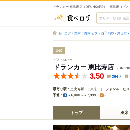
ドランカー 恵比寿店（DRUNKARD） - 恵比寿（ビ
食べログ
食べログ
東京
東京 ビストロ
渋谷・恵比寿・
公式
ビストロバー
ドランカー 恵比寿店
（DRUN
3.50
364
人
最寄り駅：
恵比寿駅
[
東京
]
ジャンル：
ビス
予算：
￥6,000～￥7,999
-
トップ
座席