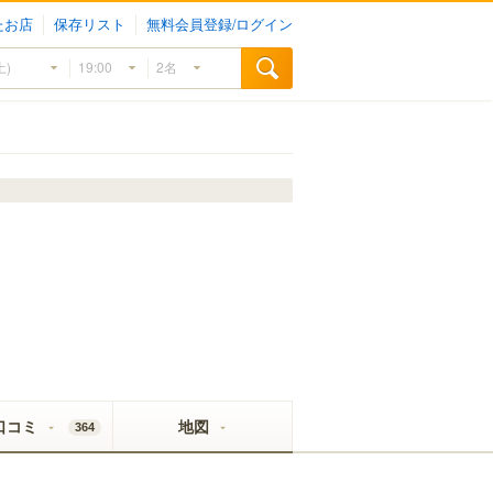
たお店
保存リスト
無料会員登録/ログイン
口コミ
地図
364