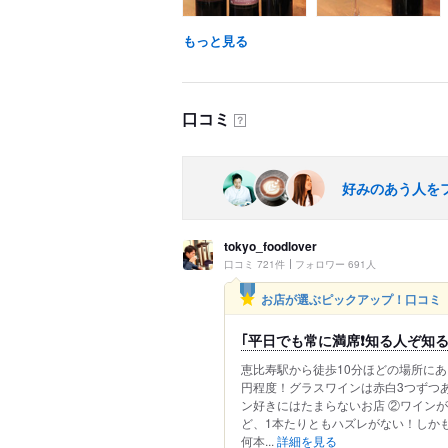
もっと見る
口コミ
？
好みのあう人を
tokyo_foodlover
口コミ 721件
フォロワー 691人
お店が選ぶピックアップ！口コミ
｢平日でも常に満席❗知る人ぞ知
恵比寿駅から徒歩10分ほどの場所にある
円程度！グラスワインは赤白3つずつあっ
ン好きにはたまらないお店 ②ワイン
ど、1本たりともハズレがない！しかも1
何本...
詳細を見る