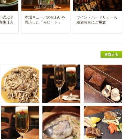
が選ぶ全
本場キューバの味わいを
ワイン・ハードリカーも
直接仕入
再現した「モヒート」
種類豊富にご用意
投稿する