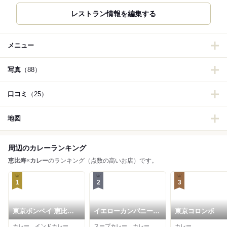
レストラン情報を編集する
メニュー
写真
（88）
口コミ
（25）
地図
周辺のカレーランキング
恵比寿
×
カレー
のランキング（点数の高いお店）です。
1
2
3
東京ボンベイ 恵比寿
イエローカンパニー
東京コロンボ
本店
恵比寿本店
カレー、インドカレー
スープカレー、カレー
カレー