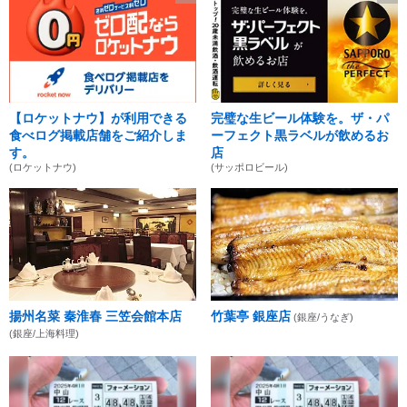
【ロケットナウ】が利用できる
完璧な生ビール体験を。ザ・パ
食べログ掲載店舗をご紹介しま
ーフェクト黒ラベルが飲めるお
す。
店
(ロケットナウ)
(サッポロビール)
揚州名菜 秦淮春 三笠会館本店
竹葉亭 銀座店
(銀座/うなぎ)
(銀座/上海料理)