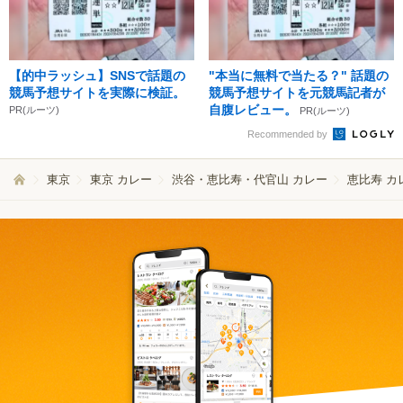
【的中ラッシュ】SNSで話題の
"本当に無料で当たる？" 話題の
競馬予想サイトを実際に検証。
競馬予想サイトを元競馬記者が
自腹レビュー。
PR(ルーツ)
PR(ルーツ)
Recommended by
東京
東京 カレー
渋谷・恵比寿・代官山 カレー
恵比寿 カ