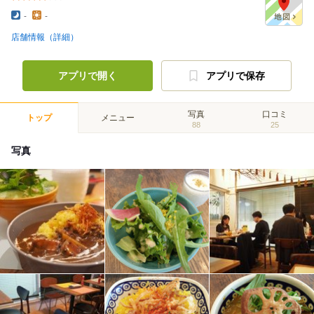
-
-
店舗情報（詳細）
アプリで開く
アプリで保存
写真
口コミ
トップ
メニュー
88
25
写真