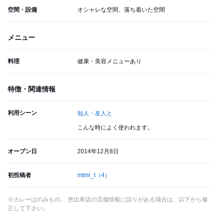
空間・設備
オシャレな空間、落ち着いた空間
メニュー
料理
健康・美容メニューあり
特徴・関連情報
利用シーン
知人・友人と
こんな時によく使われます。
オープン日
2014年12月8日
初投稿者
mtmr_t
（4）
※カレーはのみもの。 恵比寿店の店舗情報に誤りがある場合は、以下から修
正して下さい。