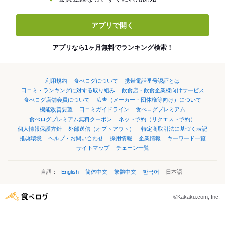
アプリで開く
アプリなら1ヶ月無料でランキング検索！
利用規約
食べログについて
携帯電話番号認証とは
口コミ・ランキングに対する取り組み
飲食店・飲食企業様向けサービス
食べログ店舗会員について
広告（メーカー・団体様等向け）について
機能改善要望
口コミガイドライン
食べログプレミアム
食べログプレミアム無料クーポン
ネット予約（リクエスト予約）
個人情報保護方針
外部送信（オプトアウト）
特定商取引法に基づく表記
推奨環境
ヘルプ・お問い合わせ
採用情報
企業情報
キーワード一覧
サイトマップ
チェーン一覧
言語：
English
简体中文
繁體中文
한국어
日本語
©Kakaku.com, Inc.