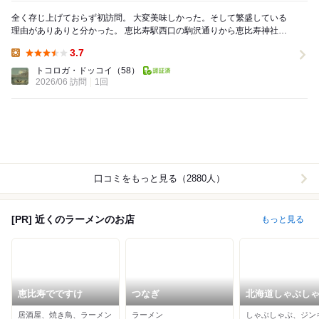
全く存じ上げておらず初訪問。 大変美味しかった。そして繁盛している
理由がありありと分かった。 恵比寿駅西口の駒沢通りから恵比寿神社の
方に向かって歩いたところある人気のラーメ...
3.7
Lunch:
トコロガ・ドッコイ
（58）
2026/06 訪問
1回
口コミをもっと見る（2880人）
[PR] 近くのラーメンのお店
もっと見る
恵比寿でですけ
つなぎ
北海道しゃぶし
ポッケ 恵比寿店
居酒屋、焼き鳥、ラーメン
ラーメン