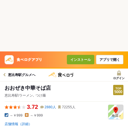
インストール
アプリで開く
恵比寿駅グルメへ
ログイン
おおぜき中華そば店
恵比寿駅/ラーメン､ つけ麺
3.72
2880
人
72255
人
～￥999
～￥999
店舗情報（詳細）