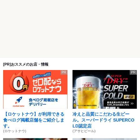
[PR]おススメのお店・情報
PR
PR
【ロケットナウ】が利用できる
冷えと品質にこだわる生ビー
食べログ掲載店舗をご紹介しま
ル。スーパードライ SUPERCO
す。
LD認定店
(ロケットナウ)
(アサヒビール)