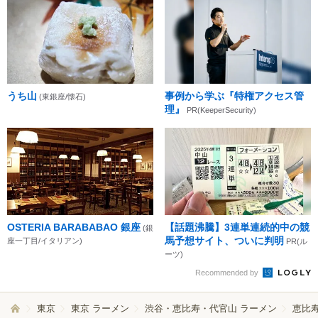
うち山
事例から学ぶ『特権アクセス管
(東銀座/懐石)
理』
PR(KeeperSecurity)
OSTERIA BARABABAO 銀座
【話題沸騰】3連単連続的中の競
(銀
馬予想サイト、ついに判明
座一丁目/イタリアン)
PR(ル
ーツ)
Recommended by
東京
東京 ラーメン
渋谷・恵比寿・代官山 ラーメン
恵比寿