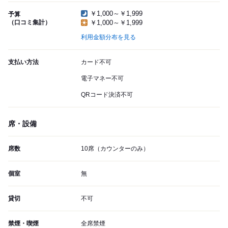
￥1,000～￥1,999
予算
（口コミ集計）
￥1,000～￥1,999
利用金額分布を見る
支払い方法
カード不可
電子マネー不可
QRコード決済不可
席・設備
席数
10席（カウンターのみ）
個室
無
貸切
不可
禁煙・喫煙
全席禁煙