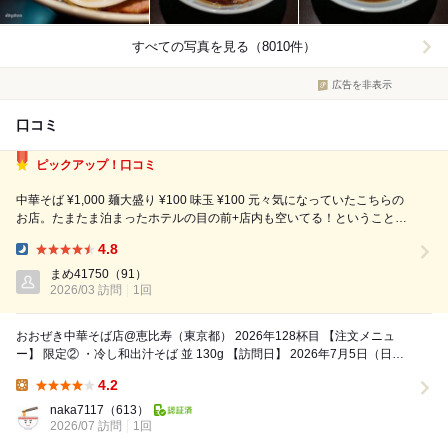
すべての写真を見る（8010件）
広告を非表示
口コミ
ピックアップ！口コミ
中華そば ¥1,000 麺大盛り ¥100 味玉 ¥100 元々気になっていたこちらの
お店。たまたま泊まったホテルの目の前+店内も空いてる！ということで
伺いました。 オーダーしたのはシンプル&基本の中華そば。好物の煮干し
4.8
と悩んだものの、昼に食べ過ぎていたのもあり、気持ち軽めかな？とい...
Dinner:
まめ41750
（91）
2026/03 訪問
1回
おおぜき中華そば店@恵比寿（東京都） 2026年128杯目 【注文メニュ
ー】 限定② ・冷し和出汁そば 並 130g 【訪問日】 2026年7月5日（日）
...
4.2
Lunch:
naka7117
（613）
2026/07 訪問
1回