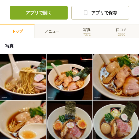
アプリで開く
アプリで保存
写真
口コミ
トップ
メニュー
7372
2880
写真