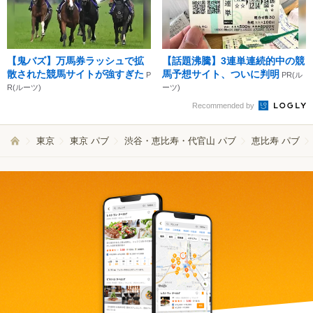
【鬼バズ】万馬券ラッシュで拡
【話題沸騰】3連単連続的中の競
散された競馬サイトが強すぎた
馬予想サイト、ついに判明
P
PR(ル
R(ルーツ)
ーツ)
Recommended by
東京
東京 パブ
渋谷・恵比寿・代官山 パブ
恵比寿 パブ