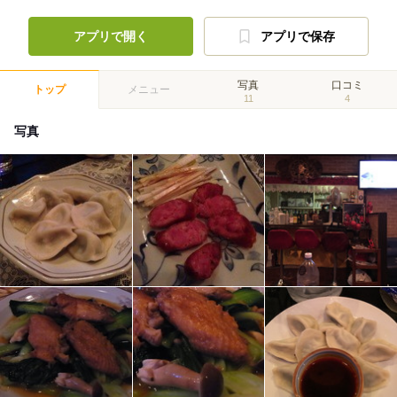
アプリで開く
アプリで保存
写真
口コミ
トップ
メニュー
11
4
写真