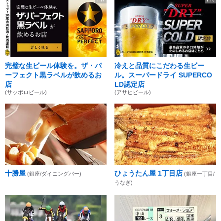
完璧な生ビール体験を。ザ・パ
冷えと品質にこだわる生ビー
ーフェクト黒ラベルが飲めるお
ル。スーパードライ SUPERCO
店
LD認定店
(サッポロビール)
(アサヒビール)
十勝屋
ひょうたん屋 1丁目店
(銀座/ダイニングバー)
(銀座一丁目/
うなぎ)