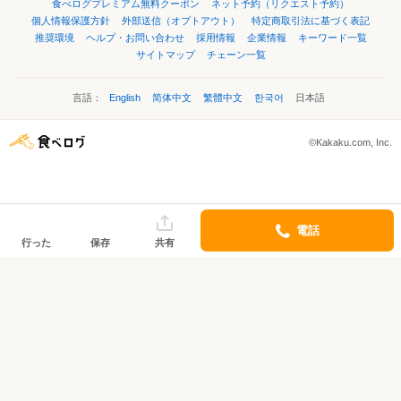
食べログプレミアム無料クーポン
ネット予約（リクエスト予約）
個人情報保護方針
外部送信（オプトアウト）
特定商取引法に基づく表記
推奨環境
ヘルプ・お問い合わせ
採用情報
企業情報
キーワード一覧
サイトマップ
チェーン一覧
言語：
English
简体中文
繁體中文
한국어
日本語
©Kakaku.com, Inc.
電話
行った
保存
共有