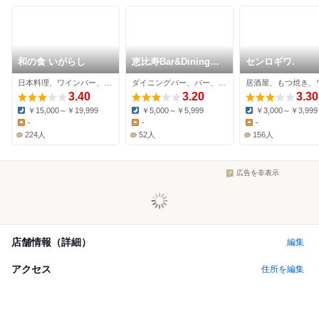
和の食 いがらし
恵比寿Bar&Dining
センロギワ.
One
日本料理、ワインバー、すっぽん
ダイニングバー、バー、イタリアン
3.40
3.20
3.30
￥15,000～￥19,999
￥5,000～￥5,999
￥3,000～￥3,999
Dinner:
Dinner:
Dinner:
-
-
-
Lunch:
Lunch:
Lunch:
224人
52人
156人
広告を非表示
店舗情報（詳細）
編集
アクセス
住所を編集