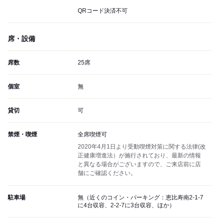
QRコード決済不可
席・設備
席数
25席
個室
無
貸切
可
禁煙・喫煙
全席喫煙可
2020年4月1日より受動喫煙対策に関する法律(改
正健康増進法）が施行されており、最新の情報
と異なる場合がございますので、ご来店前に店
舗にご確認ください。
駐車場
無（近くのコイン・パーキング：恵比寿南2-1-7
に4台収容、2-2-7に3台収容、ほか）