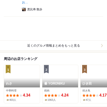
お...
恵比寿 散歩
近くのグルメ情報まとめをもっと見る
周辺のお店ランキング
1
2
3
わさ
蕃 YORONIKU
ひき田
中華料理
焼肉
焼き鳥
4.34
4.24
4.17
403人
1963人
47人