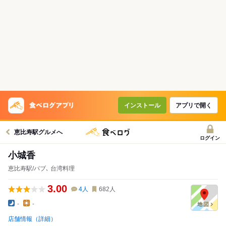
インストール
アプリで開く
恵比寿駅グルメへ
ログイン
小城香
恵比寿駅/パブ､ 台湾料理
3.00
4
人
682
人
-
-
店舗情報（詳細）