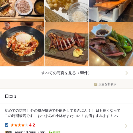
すべての写真を見る（88件）
広告を非表示
口コミ
初めての訪問！ 外の風が快適で外飲みしてるきぶん！！ 日も長くなって
この時期最高です！ おつまみの小鉢がまたいい！ お酒すすみます！ ハイ
ボール角があるのもありが...
4.2
Dinner:
emu1107uuu
（66）