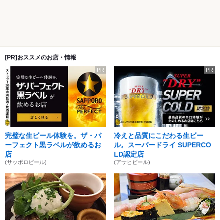
[PR]おススメのお店・情報
PR
PR
完璧な生ビール体験を。ザ・パ
冷えと品質にこだわる生ビー
ーフェクト黒ラベルが飲めるお
ル。スーパードライ SUPERCO
店
LD認定店
(サッポロビール)
(アサヒビール)