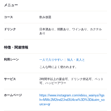
メニュー
コース
飲み放題
ドリンク
日本酒あり、焼酎あり、ワインあり、カクテル
あり
特徴・関連情報
利用シーン
一人で入りやすい
知人・友人と
こんな時によく使われます。
サービス
2時間半以上の宴会可、ドリンク持込可、ペット
可、ハッピーアワー
ホームページ
https://www.instagram.com/ebisu_wainya?igs
h=MWc2M2tnd2Jnd3U4cw%3D%3D&utm_so
urce=qr