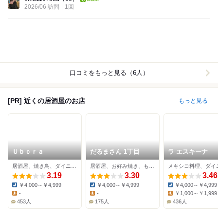
2026/06 訪問
1回
口コミをもっと見る（6人）
[PR] 近くの居酒屋のお店
もっと見る
Ｕｂｃｒａ
だるまさん 1丁目
ラ エスキーナ
居酒屋、焼き鳥、ダイニングバー
居酒屋、お好み焼き、もんじゃ焼き
3.19
3.30
3.46
￥4,000～￥4,999
￥4,000～￥4,999
￥4,000～￥4,999
Dinner:
Dinner:
Dinner:
-
-
￥1,000～￥1,999
Lunch:
Lunch:
Lunch:
453人
175人
436人