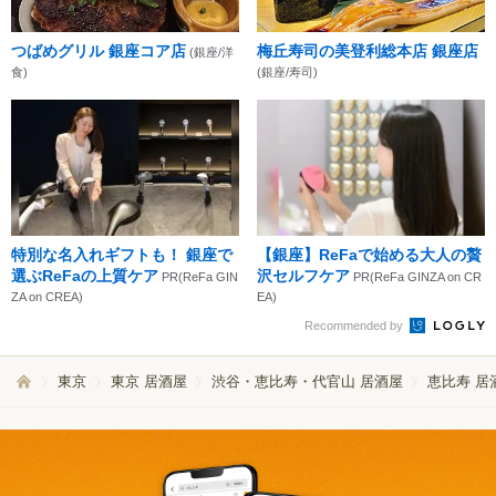
つばめグリル 銀座コア店
梅丘寿司の美登利総本店 銀座店
(銀座/洋
食)
(銀座/寿司)
特別な名入れギフトも！ 銀座で
【銀座】ReFaで始める大人の贅
選ぶReFaの上質ケア
沢セルフケア
PR(ReFa GIN
PR(ReFa GINZA on CR
ZA on CREA)
EA)
Recommended by
東京
東京 居酒屋
渋谷・恵比寿・代官山 居酒屋
恵比寿 居