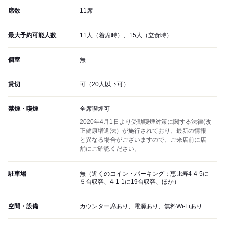
席数
11席
最大予約可能人数
11人（着席時）、15人（立食時）
個室
無
貸切
可（20人以下可）
禁煙・喫煙
全席喫煙可
2020年4月1日より受動喫煙対策に関する法律(改
正健康増進法）が施行されており、最新の情報
と異なる場合がございますので、ご来店前に店
舗にご確認ください。
駐車場
無（近くのコイン・パーキング：恵比寿4-4-5に
５台収容、4-1-1に19台収容、ほか）
空間・設備
カウンター席あり、電源あり、無料Wi-Fiあり