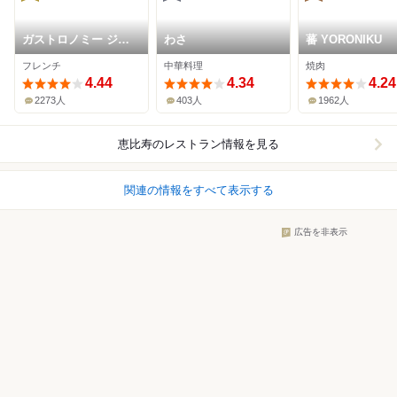
ガストロノミー ジョ
わさ
蕃 YORONIKU
エル・ロブション
フレンチ
中華料理
焼肉
4.44
4.34
4.24
2273人
403人
1962人
恵比寿
のレストラン情報を見る
関連の情報をすべて表示する
広告を非表示