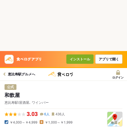
インストール
アプリで開く
恵比寿駅グルメへ
ログイン
公式
和飲屋
恵比寿駅/居酒屋､ ワインバー
3.03
6
人
436
人
￥4,000～￥4,999
￥1,000～￥1,999