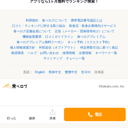
アプリなら1ヶ月無料でランキング検索！
利用規約
食べログについて
携帯電話番号認証とは
口コミ・ランキングに対する取り組み
飲食店・飲食企業様向けサービス
食べログ店舗会員について
広告（メーカー・団体様等向け）について
機能改善要望
口コミガイドライン
食べログプレミアム
食べログプレミアム無料クーポン
ネット予約（リクエスト予約）
個人情報保護方針
外部送信（オプトアウト）
特定商取引法に基づく表記
推奨環境
ヘルプ・お問い合わせ
採用情報
企業情報
キーワード一覧
サイトマップ
チェーン一覧
言語：
English
简体中文
繁體中文
한국어
日本語
©Kakaku.com, Inc.
電話
行った
保存
共有