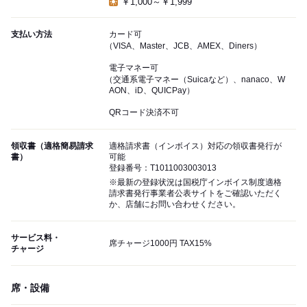
￥1,000～￥1,999
支払い方法
カード可
（VISA、Master、JCB、AMEX、Diners）
電子マネー可
（交通系電子マネー（Suicaなど）、nanaco、W
AON、iD、QUICPay）
QRコード決済不可
領収書（適格簡易請求
適格請求書（インボイス）対応の領収書発行が
書）
可能
登録番号：T1011003003013
※最新の登録状況は国税庁インボイス制度適格
請求書発行事業者公表サイトをご確認いただく
か、店舗にお問い合わせください。
サービス料・
席チャージ1000円 TAX15%
チャージ
席・設備