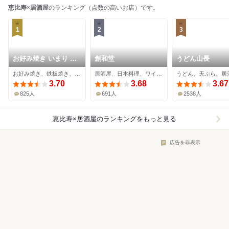
恵比寿
×
居酒屋
のランキング（点数の高いお店）です。
1
2
3
お好み焼き いまり 恵
創和堂
うどん山長
比寿
お好み焼き、鉄板焼き、居酒屋
居酒屋、日本料理、ワインバー
うどん、天ぷら、居
3.70
3.68
3.67
825人
691人
2538人
恵比寿×居酒屋
のランキングをもっと見る
広告を非表示