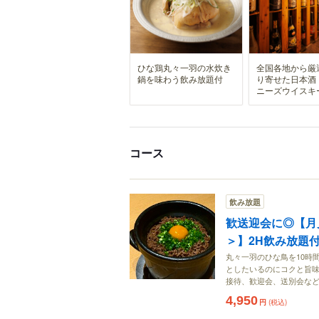
ひな鶏丸々一羽の水炊き
全国各地から厳
鍋を味わう飲み放題付
り寄せた日本酒
ニーズウイスキ
コース
飲み放題
歓送迎会に◎【月
＞】2H飲み放題付 全
丸々一羽のひな鳥を10時
としたいるのにコクと旨
接待、歓迎会、送別会な
4,950
円
(税込)