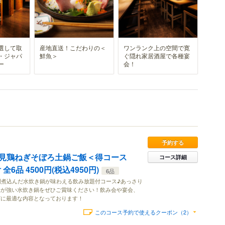
選して取
産地直送！こだわりの＜
ワンランク上の空間で寛
・ジャパ
鮮魚＞
ぐ隠れ家居酒屋で各種宴
ー
会！
予約する
見鶏ねぎそぼろ土鍋ご飯＜得コース
コース詳細
6品 4500円(税込4950円)
6品
間煮込んだ水炊き鍋が味わえる飲み放題付コース♪あっさり
味が強い水炊き鍋をぜひご賞味ください！飲み会や宴会、
どに最適な内容となっております！
このコース予約で使えるクーポン（2）