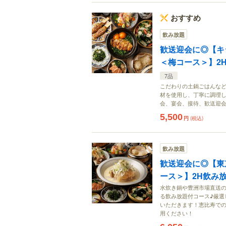
おすすめ
飲み放題
歓送迎会に◎【キ
＜梅コース＞】2H飲
7品
こだわりの土鍋ごはんなど
材を使用し、丁寧に調理
会、宴会、接待、歓送迎
5,500
円
(税込)
飲み放題
歓送迎会に◎【東
ース＞】2H飲み放題
水炊き鍋や豊洲市場直送の
る飲み放題付コース♪厳選
いただきます！恵比寿で
用ください！