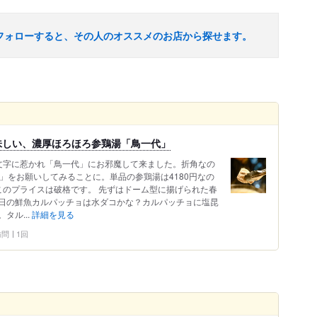
フォローすると、その人のオススメのお店から探せます。
味しい、濃厚ほろほろ参鶏湯「鳥一代」
文字に惹かれ「鳥一代」にお邪魔して来ました。折角なの
）」をお願いしてみることに。単品の参鶏湯は4180円なの
このプライスは破格です。 先ずはドーム型に揚げられた春
日の鮮魚カルパッチョは水ダコかな？カルパッチョに塩昆
タル...
詳細を見る
 訪問
1回