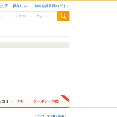
たお店
保存リスト
無料会員登録/ログイン
口コミ
クーポン・地図
319
ディナーで人数 × 50pt