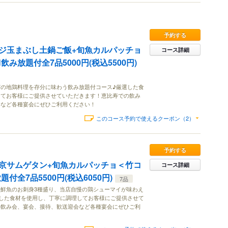
予約する
ジ玉まぶし土鍋ご飯+旬魚カルパッチョ
コース詳細
み放題付全7品5000円(税込5500円)
の地鶏料理を存分に味わう飲み放題付コース♪厳選した食
してお客様にご提供させていただきます！恵比寿での飲み
会など各種宴会にぜひご利用ください！
このコース予約で使えるクーポン（2）
予約する
京サムゲタン+旬魚カルパッチョ＜竹コ
コース詳細
付全7品5500円(税込6050円)
7品
鮮魚のお刺身3種盛り、当店自慢の鶏シューマイが味わえ
した食材を使用し、丁寧に調理してお客様にご提供させて
の飲み会、宴会、接待、歓送迎会など各種宴会にぜひご利