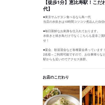
【徒歩1分】恵比寿駅！こだ
代】
■東京サムゲタン食べるなら鳥一代
当店の水炊きは10時間コツコツ煮込んだ自
■毎日新鮮なお刺身を仕入れております。
水炊きと焼き鳥だけでなくこちらも是非ご賞
せ！
■宴会、歓送迎会など各種宴会承っています
2名様～ご利用可能ですので、お仕事帰りな
駅からも近いのでアクセス抜群。
お店のこだわり
ドリンク
料理