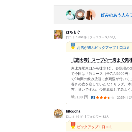
好みのあう人を
はちもぐ
口コミ 6,898件
フォロワー 5,160人
お店が選ぶピックアップ！口コミ
【恵比寿】スープの一滴まで美
恵比寿駅東口から徒歩1分。参鶏湯の
で今回は「竹コース（全7品/5500円
で2時間の飲み放題に参鶏湯が付いて
巻きの皮を崩していただくサラダ。本
布、良いですね。今度真似してみよう。
2025/11
？
100
hitogoha
口コミ 191件
フォロワー 82人
ピックアップ！口コミ