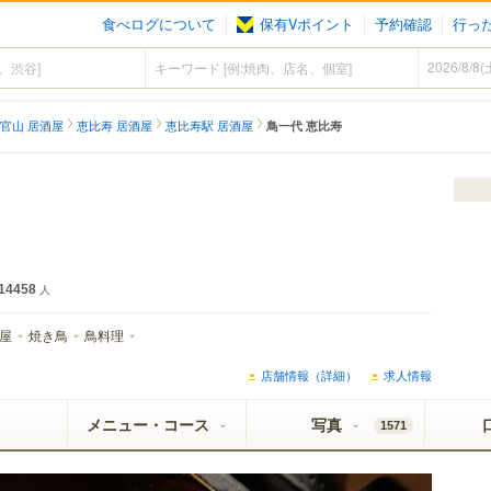
食べログについて
保有Vポイント
予約確認
行っ
官山 居酒屋
恵比寿 居酒屋
恵比寿駅 居酒屋
鳥一代 恵比寿
14458
人
屋
焼き鳥
鳥料理
店舗情報（詳細）
求人情報
メニュー・コース
写真
1571