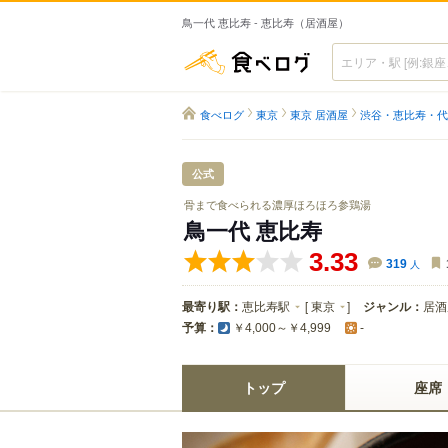
鳥一代 恵比寿 - 恵比寿（居酒屋）
食べログ
食べログ
東京
東京 居酒屋
渋谷・恵比寿・代
公式
骨まで食べられる濃厚ほろほろ参鶏湯
鳥一代 恵比寿
3.33
319
人
最寄り駅：
恵比寿駅
[
東京
]
ジャンル：
居酒
予算：
￥4,000～￥4,999
-
トップ
座席