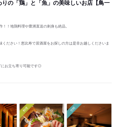
わりの「鶏」と「魚」の美味しいお店【鳥一
信作！！地鶏料理や豊洲直送の刺身も絶品。
味ください！恵比寿で居酒屋をお探しの方は是非お越しくださいま
！
どにお立ち寄り可能です◎
料理
空間