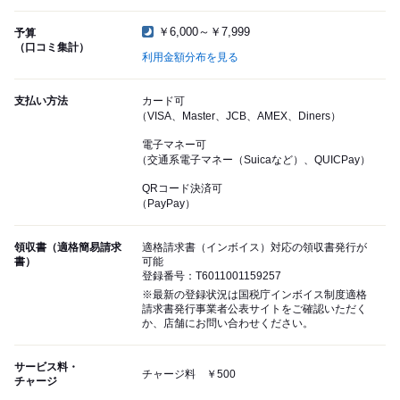
￥6,000～￥7,999
予算
（口コミ集計）
利用金額分布を見る
支払い方法
カード可
（VISA、Master、JCB、AMEX、Diners）
電子マネー可
（交通系電子マネー（Suicaなど）、QUICPay）
QRコード決済可
（PayPay）
領収書（適格簡易請求
適格請求書（インボイス）対応の領収書発行が
書）
可能
登録番号：T6011001159257
※最新の登録状況は国税庁インボイス制度適格
請求書発行事業者公表サイトをご確認いただく
か、店舗にお問い合わせください。
サービス料・
チャージ料 ￥500
チャージ