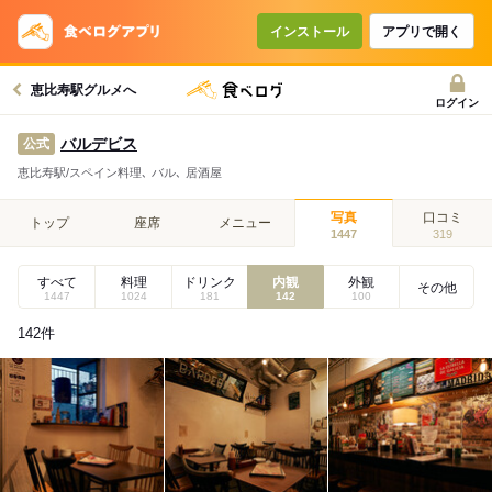
インストール
アプリで開く
恵比寿駅グルメへ
ログイン
バルデビス
公式
恵比寿駅/スペイン料理､ バル､ 居酒屋
写真
口コミ
トップ
座席
メニュー
1447
319
すべて
料理
ドリンク
内観
外観
その他
1447
1024
181
142
100
142
件