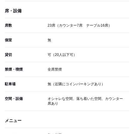
席・設備
席数
23席（カウンター7席 テーブル16席）
個室
無
貸切
可（20人以下可）
禁煙・喫煙
全席禁煙
駐車場
無（近隣にコインパーキングあり）
空間・設備
オシャレな空間、落ち着いた空間、カウンター
席あり
メニュー