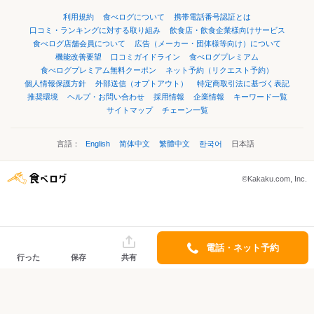
利用規約
食べログについて
携帯電話番号認証とは
口コミ・ランキングに対する取り組み
飲食店・飲食企業様向けサービス
食べログ店舗会員について
広告（メーカー・団体様等向け）について
機能改善要望
口コミガイドライン
食べログプレミアム
食べログプレミアム無料クーポン
ネット予約（リクエスト予約）
個人情報保護方針
外部送信（オプトアウト）
特定商取引法に基づく表記
推奨環境
ヘルプ・お問い合わせ
採用情報
企業情報
キーワード一覧
サイトマップ
チェーン一覧
言語：
English
简体中文
繁體中文
한국어
日本語
©Kakaku.com, Inc.
電話・ネット予約
行った
保存
共有