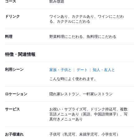
コース
飲み放題
ドリンク
ワインあり、カクテルあり、ワインにこだわ
る、カクテルにこだわる
料理
野菜料理にこだわる、魚料理にこだわる
特徴・関連情報
利用シーン
家族・子供と
デート
知人・友人と
こんな時によく使われます。
ロケーション
隠れ家レストラン、一軒家レストラン
サービス
お祝い・サプライズ可、ドリンク持込可、複数
言語メニューあり（英語、中国語簡体字）、写
真付きメニューあり
お子様連れ
子供可（乳児可、未就学児可、小学生可）