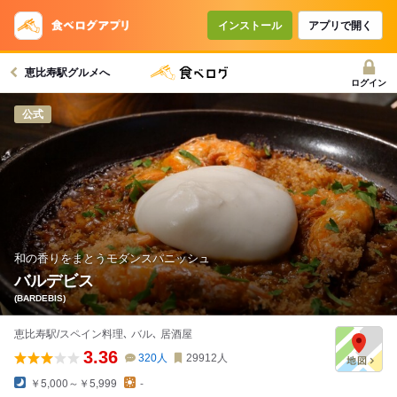
コースで使えるクーポン
戻る
インストール
アプリで開く
恵比寿駅グルメへ
クーポンを利用せず予約する
ログイン
公式
和の香りをまとうモダンスパニッシュ
バルデビス
(BARDEBIS)
恵比寿駅/スペイン料理､ バル､ 居酒屋
3.36
320
人
29912
人
￥5,000～￥5,999
-