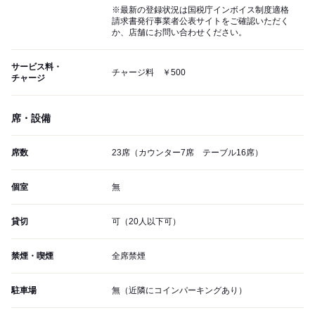
※最新の登録状況は国税庁インボイス制度適格
請求書発行事業者公表サイトをご確認いただく
か、店舗にお問い合わせください。
サービス料・
チャージ料 ￥500
チャージ
席・設備
席数
23席（カウンター7席 テーブル16席）
個室
無
貸切
可（20人以下可）
禁煙・喫煙
全席禁煙
駐車場
無（近隣にコインパーキングあり）