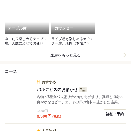
テーブル席
カウンター
ゆったり楽しめるテーブル
ライブ感も楽しめるカウン
席。人数に応じてお使い頂
ター席。店内は本場スペイ
けます♪
ンのバルのような雰囲気。
座席をもっと見る
コース
おすすめ
バルデビスのおまかせ
7品
名物の7種タパス盛り合わせから始まり、真鯛と海老の
爽やかなセビーチェ、その日の食材を生かした温菜、鱧
と梅に大葉の香りを重ねたジェノベーゼアヒージョへ。
6,900円
締めは、海老の旨みを凝縮した濃厚なビスクパエリア。
詳細・予約
6,500
円
(税込)
中央のブッラータを崩しながら、まろやかな味わいの変
化をお楽しみください。 和の食材とスペイン料理を掛け
合わせた、Bardebisの魅力をしっかり味わえる全7品で
人気No.1