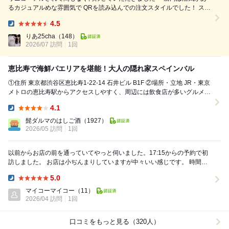
るカジュアルめな雰囲気で QRを読み込んでの注文スタイルでした！ スタ
ッフさん達も気さくな感じでサービスも良く 居心地の良い食事でし
4.5
た⸜❤︎⸝‍ ♡ ┈┈┈┈ ••┈┈┈┈┈┈┈┈•• ┈┈┈┈ ♡ 【Menu♡】 ✔︎︎︎︎ 7種
Dinner:
タパスの盛り合わせ(2人前) ✔︎︎︎︎ 白桃と自家製リコッタムー...
りあ25cha
（148）
2026/07 訪問
1回
恵比寿で海鮮パエリアを堪能！大人の隠れ家スペインバル
①住所 東京都渋谷区恵比寿1-22-14 石井ビル B1F ②場所・立地 JR・東京
メトロの恵比寿駅からアクセスしやすく、周辺には飲食店が多いグルメエ
リア。店前から漂うガ...
4.1
Dinner:
髭ダルマのはしご酒
（1927）
2026/05 訪問
1回
以前からお店の前を通っていてやっと伺いました。17:15からの予約で初
訪しました。 お店は小ぢんまりしていますが中々いい感じです。 時間が
早かったので先客1組でしたが1時間後に...
5.0
Dinner:
マイコーマイコー
（11）
2026/04 訪問
1回
口コミをもっと見る（320人）