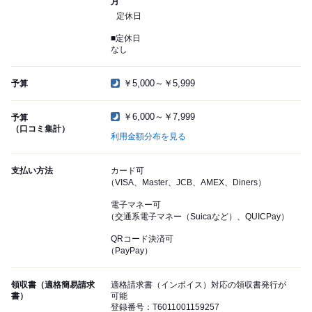
月
定休日
■定休日
なし
￥5,000～￥5,999
予算
￥6,000～￥7,999
予算
（口コミ集計）
利用金額分布を見る
支払い方法
カード可
（VISA、Master、JCB、AMEX、Diners）
電子マネー可
（交通系電子マネー（Suicaなど）、QUICPay）
QRコード決済可
（PayPay）
領収書（適格簡易請求
適格請求書（インボイス）対応の領収書発行が
書）
可能
登録番号：T6011001159257