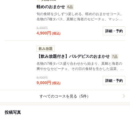
す。
軽めのおまかせ
6品
旬の食材を少しずつ楽しめる、軽めのおまかせコース。
名物の7種タパス、真鯛と海老のセビーチェ、マッシュ
ルームとチョリソーのチリアヒージョ、鮎とキュウリの
5,400円
パエリアなど、和の食材とスペイン料理を掛け合わせた
詳細・予約
4,900
円
(税込)
全6品です。
飲み放題
【飲み放題付き】バルデビスのおまかせ
7品
名物の7種タパス盛り合わせから始まり、真鯛と海老の
爽やかなセビーチェ、その日の食材を生かした温菜、鱧
と梅に大葉の香りを重ねたジェノベーゼアヒージョへ。
9,400円
締めは、海老の旨みを凝縮した濃厚なビスクパエリア。
詳細・予約
9,000
円
(税込)
中央のブッラータを崩しながら、まろやかな味わいの変
化をお楽しみください。 和の食材とスペイン料理を掛け
合わせた、Bardebisの魅力をしっかり味わえる全7品で
すべてのコースを見る（5件）
す。
投稿写真