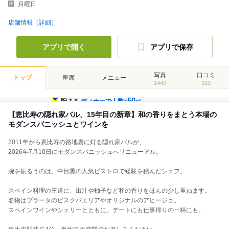
月曜日
店舗情報（詳細）
アプリで開く
アプリで保存
写真
口コミ
トップ
座席
メニュー
1449
320
50
貯まる
ディナーで人数×
pt
【恵比寿の隠れ家バル、15年目の新章】和の香りをまとう本場の
モダンスパニッシュとワインを
2011年から恵比寿の路地裏に灯る隠れ家バルが、
2026年7月10日にモダンスパニッシュへリニューアル。
腕を振るうのは、中目黒の人気ビストロで経験を積んだシェフ。
スペイン料理の王道に、出汁や柚子など和の香りをほんの少し重ねます。
名物はブラータのビスクパエリアやオリジナルのアヒージョ。
スペインワインやシェリーとともに、デートにも仕事帰りの一杯にも。