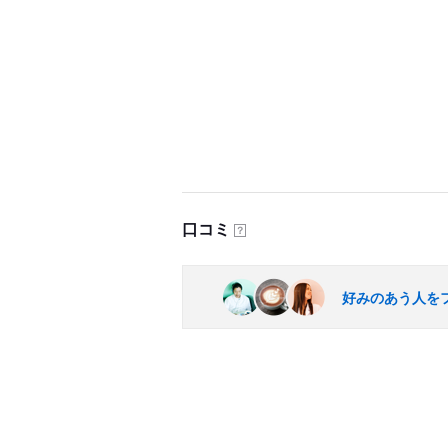
口コミ
？
好みのあう人を