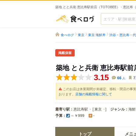
築地 とと兵衛 恵比寿駅前店（TOTOBEE） - 恵比寿
食べログ
食べログ
東京
東京 海鮮丼
渋谷・恵比寿・代
掲載保留
築地 とと兵衛 恵比寿駅前
3.15
66
人
7
このお店は休業期間が未確定、移転・閉店の事
おります。
店舗の掲載情報に関して
最寄り駅：
恵比寿駅
[
東京
]
ジャンル：
海鮮
予算：
～￥999
-
トップ
メニ