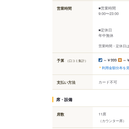
■営業時間
営業時間
9:00〜23:00
■定休日
年中無休
営業時間・定休日
予算
（口コミ集計）
～￥999
～￥
利用金額分布を
カード不可
支払い方法
席・設備
11席
席数
（カウンター席）