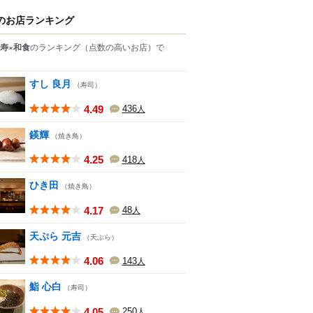
のお店ランキング
寿×和食
のランキング
（点数の高いお店）
で
すし 良月
（寿司）
4.49
436
人
鍈輝
（焼き鳥）
4.25
418
人
ひき田
（焼き鳥）
4.17
48
人
天ぷら 元吉
（天ぷら）
4.06
143
人
鮨 心白
（寿司）
4.05
250
人