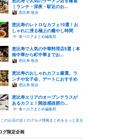
恵比寿で人気のラーメン店を厳選
｜ランチ・深夜・駅近のお...
恵比寿 散歩
恵比寿のレトロなカフェ10選！お
しゃれに浸る極上の癒やし時間
食べログまとめ編集部
恵比寿で人気の中華料理店5選｜本
格中華から町中華までお...
恵比寿 散歩
恵比寿のおしゃれカフェ厳選。ラ
ンチや女子会、デートにおすすめ
恵比寿 散歩
恵比寿エリアのオープンテラスが
あるカフェ！開放感抜群の...
食べログまとめ編集部
このお店の近くのグルメ情報まとめをもっと見る
ログ限定企画