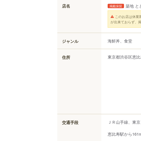
店名
築地 と
掲載保留
このお店は休業
が出来ておらず、
海鮮丼、食堂
ジャンル
東京都
渋谷区
恵比
住所
ＪＲ山手線、東京
交通手段
恵比寿駅から161