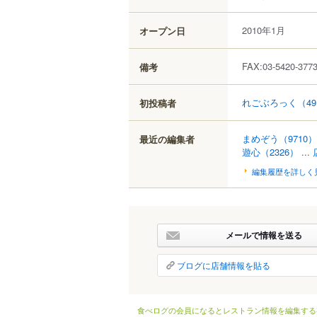
2010年1月
オープン日
FAX:03-5420-377
備考
れごぶろっく
（4
初投稿者
まめぞう
（9710）
最近の編集者
遊心
（2326）
...
編集履歴を詳しく
メールで情報を送る
ブログに店舗情報を貼る
食べログの会員になるとレストラン情報を編集する