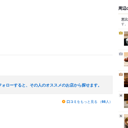
周辺
恵比
す。
1
2
3
フォローすると、その人のオススメのお店から探せます。
4
口コミ
をもっと見る （
66
人）
5