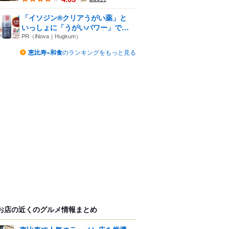
「イソジン®クリアうがい薬」と
いっしょに「うがいパワー」で
一...
PR（iNova｜Hugkum）
恵比寿×和食
のランキングをもっと見る
お店の近くのグルメ情報まとめ