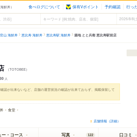
食べログについて
保有Vポイント
予約確認
行っ
（海鮮丼）
官山 海鮮丼
恵比寿 海鮮丼
恵比寿駅 海鮮丼
築地 とと兵衛 恵比寿駅前店
店
（TOTOBEE）
30
人
実確認が出来ないなど、店舗の運営状況の確認が出来ておらず、掲載保留して
丼
食堂
店舗情報（詳細）
ュー・コース
写真
口コミ
122