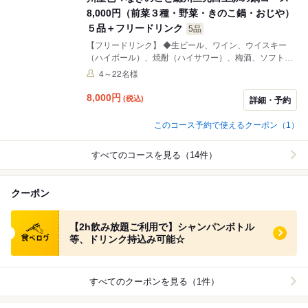
8,000円（前菜３種・野菜・きのこ鍋・おじや）
５品＋フリードリンク
5品
【フリードリンク】 ◆生ビール、ワイン、ウイスキー
（ハイボール）、焼酎（ハイサワー）、梅酒、ソフトド
リンク。 【料理メニュー５品】 ●車麩とフレッシュトマ
4～22名様
ト、アボカドのクロスティーニ ●季節野菜の前菜３種
盛り ●季節野菜のハーブエトゥフェ ■信州産色々なき
8,000
円
(税込)
詳細・予約
のこと総州三元白王豚の鍋 きのこ特製スープ ●酵素
玄米のおじや
このコース予約で使えるクーポン（1）
すべてのコースを見る（14件）
クーポン
食べログ クーポン
【2h飲み放題ご利用で】シャンパンボトル
等、ドリンク持込み可能☆
すべてのクーポンを見る（1件）