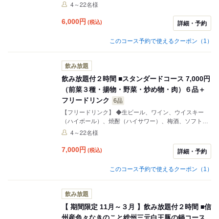
リンク。 【料理メニュー４品】 ●季節野菜の前菜３種盛
4～22名様
り ●季節野菜のハーブエトゥフェ ●大豆ミートとキャ
ベツの辛みそ炒め ■有田鶏の唐揚げ ポテトフライ
6,000
円
(税込)
詳細・予約
このコース予約で使えるクーポン（1）
飲み放題
飲み放題付２時間 ■スタンダードコース 7,000円
（前菜３種・揚物・野菜・炒め物・肉）６品＋
フリードリンク
6品
【フリードリンク】 ◆生ビール、ワイン、ウイスキー
（ハイボール）、焼酎（ハイサワー）、梅酒、ソフトド
リンク。 【料理メニュー６品】 ●車麩とフレッシュトマ
4～22名様
ト、アボカドのクロスティーニ ●季節野菜の前菜３種
盛り ●季節野菜のハーブエトゥフェ ■大豆ミートとキ
7,000
円
(税込)
詳細・予約
ャベツの辛みそ炒め ■有田鶏の唐揚げとポテトフラ
イ ●酵素玄米ときのこのリッゾト
このコース予約で使えるクーポン（1）
飲み放題
【 期間限定 11月～３月 】飲み放題付２時間 ■信
州産色々なきのこと総州三元白王豚の鍋コース