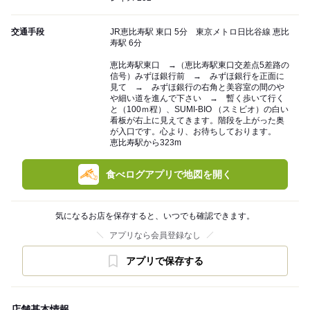
交通手段
JR恵比寿駅 東口 5分 東京メトロ日比谷線 恵比
寿駅 6分
恵比寿駅東口 →（恵比寿駅東口交差点5差路の
信号）みずほ銀行前 → みずほ銀行を正面に
見て → みずほ銀行の右角と美容室の間のや
や細い道を進んで下さい → 暫く歩いて行く
と（100ｍ程）、SUMI-BIO （スミビオ）の白い
看板が右上に見えてきます。階段を上がった奥
が入口です。心より、お待ちしております。
恵比寿駅から323m
食べログアプリで地図を開く
気になるお店を保存すると、いつでも確認できます。
アプリなら会員登録なし
アプリで保存する
店舗基本情報