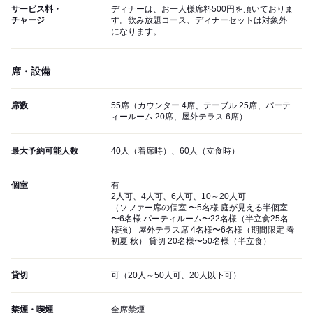
サービス料・
ディナーは、お一人様席料500円を頂いておりま
チャージ
す。飲み放題コース、ディナーセットは対象外
になります。
席・設備
席数
55席（カウンター 4席、テーブル 25席、パーテ
ィールーム 20席、屋外テラス 6席）
最大予約可能人数
40人（着席時）、60人（立食時）
個室
有
2人可、4人可、6人可、10～20人可
（ソファー席の個室 〜5名様 庭が見える半個室
〜6名様 パーティルーム〜22名様（半立食25名
様強） 屋外テラス席 4名様〜6名様（期間限定 春
初夏 秋） 貸切 20名様〜50名様（半立食）
貸切
可（20人～50人可、20人以下可）
禁煙・喫煙
全席禁煙