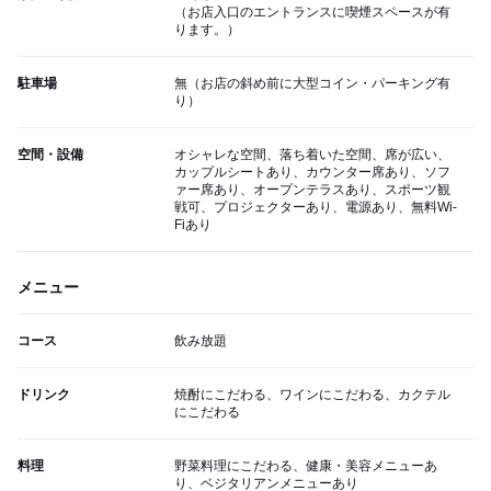
（お店入口のエントランスに喫煙スペースが有
ります。）
駐車場
無（お店の斜め前に大型コイン・パーキング有
り）
空間・設備
オシャレな空間、落ち着いた空間、席が広い、
カップルシートあり、カウンター席あり、ソフ
ァー席あり、オープンテラスあり、スポーツ観
戦可、プロジェクターあり、電源あり、無料Wi-
Fiあり
メニュー
コース
飲み放題
ドリンク
焼酎にこだわる、ワインにこだわる、カクテル
にこだわる
料理
野菜料理にこだわる、健康・美容メニューあ
り、ベジタリアンメニューあり