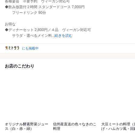
各種宴会 ※要予約 ヴィーガン対応可
◆飲み放題付２時間 スタンダードコース 7,000円
フリードリンク 90分
お得な
◆ディナーセット 2,800円／４品 ヴィーガン対応可
サラダ・選べるメイン料
...
続きを読む
にも掲載中
お店のこだわり
オリジナル酵素野菜ジュー
信州産直送の色々なきのこ
大豆ミートの料理（
ス（白・赤・緑）
料理
げ・ハムカツ風・回
風・麻婆豆腐等）