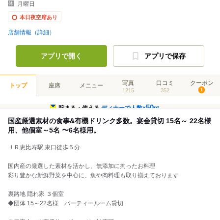
月曜日
本日夜空席あり
店舗情報（詳細）
アプリで開く
アプリで保存
写真
口コミ
クーポン
トップ
座席
メニュー
1215
352
1
50
貯まる・使える
ディナーで人数×
pt
国産厳選素材の食事&有機ドリンク多数。宴会貸切 15名～ 22名様
用、他個室～5名 〜6名様用。
ＪＲ恵比寿駅 東口徒歩５分
国内産の厳選した素材を活かし、無添加に拘ったお料理
彩り豊かな新鮮野菜を中心に、魚や肉料理も取り揃えております
裏路地 隠れ家 ３個室
◆団体 15～22名様 パーティールーム貸切