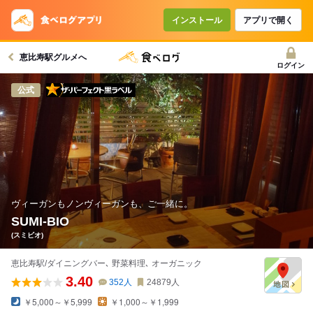
コースで使えるクーポン
戻る
インストール
アプリで開く
恵比寿駅グルメへ
クーポンを利用せず予約する
ログイン
ザ・パーフェクト黒ラベル
公式
ヴィーガンもノンヴィーガンも、ご一緒に。
SUMI-BIO
(スミビオ)
恵比寿駅/ダイニングバー､ 野菜料理､ オーガニック
3.40
352
人
24879
人
￥5,000～￥5,999
￥1,000～￥1,999