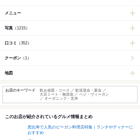
メニュー
写真
（1215）
口コミ
（352）
クーポン
（1）
地図
お店のキーワード
飲み放題・コース ／ 歓送迎会・宴会 ／
大豆ミート・無添加 ／ ベジ・ヴィーガン
／ オーガニック・玄米
このお店が紹介されているグルメ情報まとめ
恵比寿で人気のビーガン料理店特集｜ランチやディナーに
おすすめ