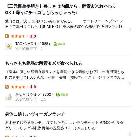
【三元豚生姜焼き】美しさは内側から！酵素玄米おかわり
OK！帰りにチョコももらっちゃった♪
魅力とは、決して消えない美しさである。 オードリー・ヘプバーン
▶さて本日はこちら【SUMI-BIO】 恵比寿の駅から歩いて6分ほど 2009年
7月オー...
3.9
Lunch:
TACKNMON
（1588）
2026/06 訪問
1回
もっちもち絶品の酵素玄米が食べられる
《身体に優しい酵素玄米ランチを堪能できる素敵なお店》 ☆ 有田鶏もも
肉の唐揚げ ¥1,300 玄米・小鉢・漬物・お味噌汁 ⭐︎グリーンサラダ ¥600
⭐︎BIO ...
4.0
Lunch:
かなぞうグルメ
（262）
2024/03 訪問
1回
身体に嬉しいヴィーガンランチ
恵比寿でお野菜ランチ。 注文したのは ↓↓↓ ▪️ランチセット ¥2500 ▫️サラダ:
グリーンサラダ ▫️料理: 野菜の五品盛り (・ふきとしいた...