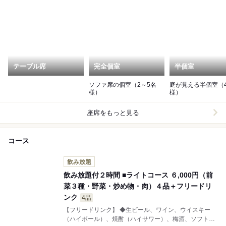
テーブル席
完全個室
半個室
ソファ席の個室（2～5名
庭が見える半個室（
様）
様）
座席をもっと見る
コース
飲み放題
飲み放題付２時間 ■ライトコース ６,000円（前
菜３種・野菜・炒め物・肉）４品＋フリードリ
ンク
4品
【フリードリンク】 ◆生ビール、ワイン、ウイスキー
（ハイボール）、焼酎（ハイサワー）、梅酒、ソフトド