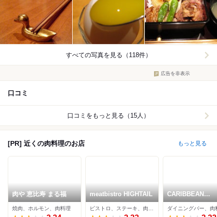
すべての写真を見る（118件）
広告を非表示
口コミ
口コミをもっと見る（15人）
[PR] 近くの肉料理のお店
もっと見る
肉や 恵比寿 まる福
meatbistro HIGHTAIL
CARIBBEAN
RESTAURANT
焼肉、ホルモン、肉料理
ビストロ、ステーキ、肉料理
SUNNY CAFE