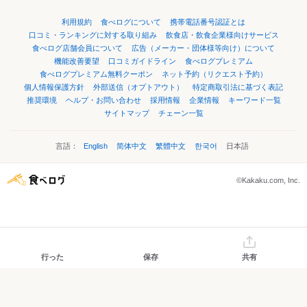
利用規約
食べログについて
携帯電話番号認証とは
口コミ・ランキングに対する取り組み
飲食店・飲食企業様向けサービス
食べログ店舗会員について
広告（メーカー・団体様等向け）について
機能改善要望
口コミガイドライン
食べログプレミアム
食べログプレミアム無料クーポン
ネット予約（リクエスト予約）
個人情報保護方針
外部送信（オプトアウト）
特定商取引法に基づく表記
推奨環境
ヘルプ・お問い合わせ
採用情報
企業情報
キーワード一覧
サイトマップ
チェーン一覧
言語：
English
简体中文
繁體中文
한국어
日本語
©Kakaku.com, Inc.
行った
保存
共有