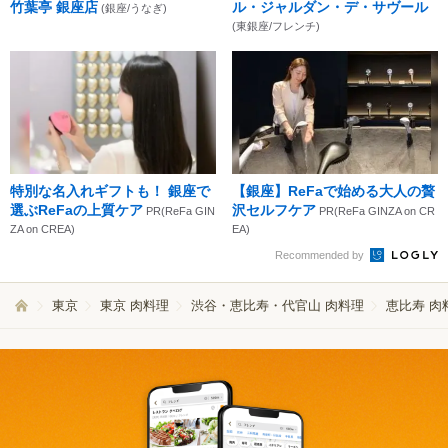
竹葉亭 銀座店
ル・ジャルダン・デ・サヴール
(銀座/うなぎ)
(東銀座/フレンチ)
特別な名入れギフトも！ 銀座で
【銀座】ReFaで始める大人の贅
選ぶReFaの上質ケア
沢セルフケア
PR(ReFa GIN
PR(ReFa GINZA on CR
ZA on CREA)
EA)
Recommended by
東京
東京 肉料理
渋谷・恵比寿・代官山 肉料理
恵比寿 肉