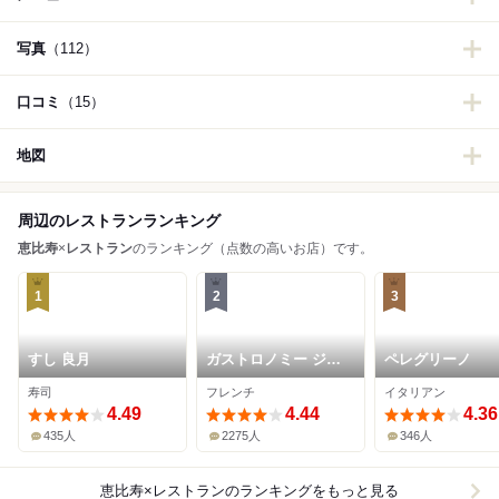
写真
（112）
口コミ
（15）
地図
周辺のレストランランキング
恵比寿
×
レストラン
のランキング（点数の高いお店）です。
1
2
3
すし 良月
ガストロノミー ジョ
ペレグリーノ
エル・ロブション
寿司
フレンチ
イタリアン
4.49
4.44
4.36
435人
2275人
346人
恵比寿×レストラン
のランキングをもっと見る