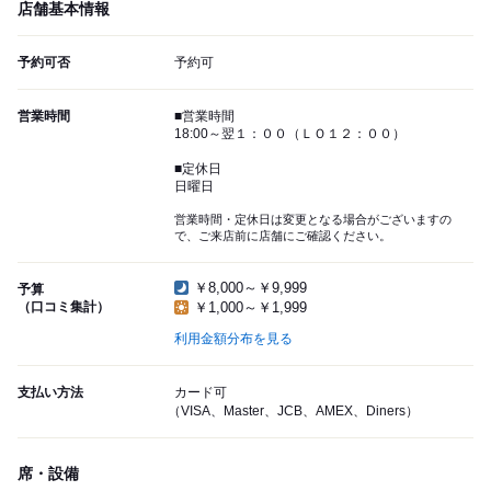
店舗基本情報
予約可否
予約可
営業時間
■営業時間
18:00～翌１：００（ＬＯ１２：００）
■定休日
日曜日
営業時間・定休日は変更となる場合がございますの
で、ご来店前に店舗にご確認ください。
￥8,000～￥9,999
予算
（口コミ集計）
￥1,000～￥1,999
利用金額分布を見る
支払い方法
カード可
（VISA、Master、JCB、AMEX、Diners）
席・設備