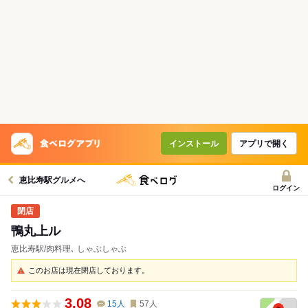
インストール
アプリで開く
恵比寿駅グルメへ
ログイン
鴨丸上ル
恵比寿駅/肉料理､ しゃぶしゃぶ
このお店は現在閉店しております。
3.08
15
人
57
人