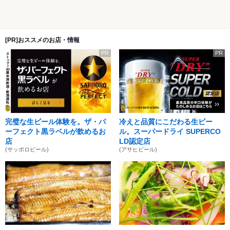
[PR]おススメのお店・情報
PR
PR
完璧な生ビール体験を。ザ・パ
冷えと品質にこだわる生ビー
ーフェクト黒ラベルが飲めるお
ル。スーパードライ SUPERCO
店
LD認定店
(サッポロビール)
(アサヒビール)