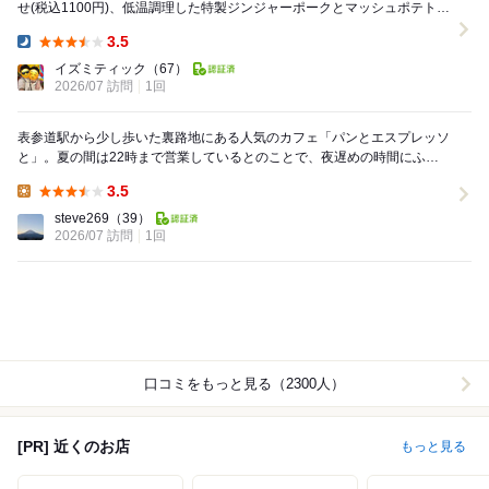
せ(税込1100円)、低温調理した特製ジンジャーポークとマッシュポテト
(税込1100円)、ルジェ・クレーム・ド・カ...
3.5
Dinner:
イズミティック
（67）
2026/07 訪問
1回
表参道駅から少し歩いた裏路地にある人気のカフェ「パンとエスプレッソ
と」。夏の間は22時まで営業しているとのことで、夜遅めの時間にふら
っと立ち寄りました。やはり遅い時間ということもあ...
3.5
Lunch:
steve269
（39）
2026/07 訪問
1回
口コミをもっと見る（2300人）
[PR] 近くのお店
もっと見る