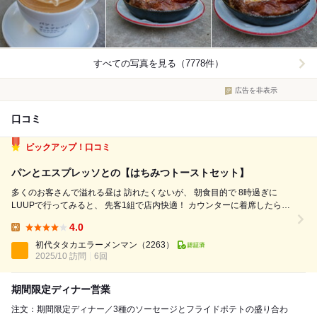
すべての写真を見る（7778件）
広告を非表示
口コミ
ピックアップ！口コミ
パンとエスプレッソとの【はちみつトーストセット】
多くのお客さんで溢れる昼は 訪れたくないが、 朝食目的で 8時過ぎに
LUUPで行ってみると、 先客1組で店内快適！ カウンターに着席したら、
LINEのモバイルオーダーで "はちみつトーストセット"を注文。 ドリンク
4.0
は、"アイスカフェラテ"。 ふわふわバターが盛られた 食...
Lunch:
初代タタカエラーメンマン
（2263）
2025/10 訪問
6回
期間限定ディナー営業
注文：期間限定ディナー／3種のソーセージとフライドポテトの盛り合わ