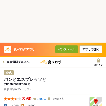
インストール
アプリで開く
表参道駅グルメへ
ログイン
公式
パンとエスプレッソと
(BREAD,ESPRESSO &)
表参道駅/パン､ カフェ
3.60
2300
人
105685
人
～￥999
～￥999