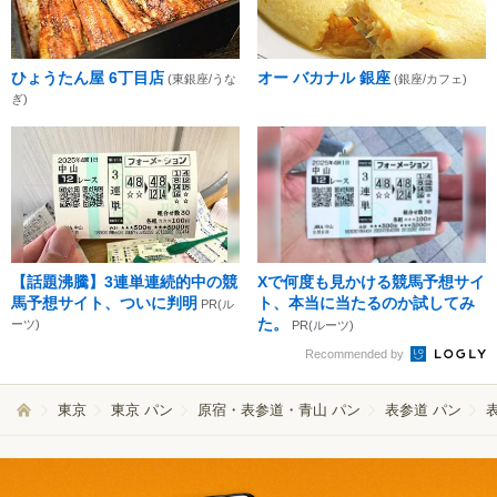
ひょうたん屋 6丁目店
オー バカナル 銀座
(東銀座/うな
(銀座/カフェ)
ぎ)
【話題沸騰】3連単連続的中の競
Xで何度も見かける競馬予想サイ
馬予想サイト、ついに判明
ト、本当に当たるのか試してみ
PR(ル
た。
ーツ)
PR(ルーツ)
Recommended by
東京
東京 パン
原宿・表参道・青山 パン
表参道 パン