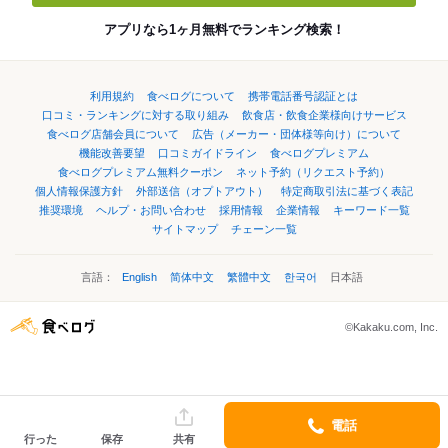
アプリなら1ヶ月無料でランキング検索！
利用規約
食べログについて
携帯電話番号認証とは
口コミ・ランキングに対する取り組み
飲食店・飲食企業様向けサービス
食べログ店舗会員について
広告（メーカー・団体様等向け）について
機能改善要望
口コミガイドライン
食べログプレミアム
食べログプレミアム無料クーポン
ネット予約（リクエスト予約）
個人情報保護方針
外部送信（オプトアウト）
特定商取引法に基づく表記
推奨環境
ヘルプ・お問い合わせ
採用情報
企業情報
キーワード一覧
サイトマップ
チェーン一覧
言語：
English
简体中文
繁體中文
한국어
日本語
©Kakaku.com, Inc.
電話
行った
保存
共有