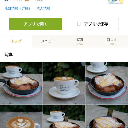
店舗情報（詳細）
求人情報
アプリで開く
アプリで保存
写真
口コミ
トップ
メニュー
7242
2300
写真