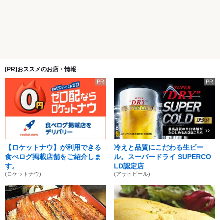
[PR]おススメのお店・情報
PR
PR
【ロケットナウ】が利用できる
冷えと品質にこだわる生ビー
食べログ掲載店舗をご紹介しま
ル。スーパードライ SUPERCO
す。
LD認定店
(ロケットナウ)
(アサヒビール)