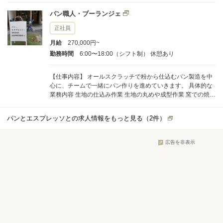
わせた仕事から始めていただきますが、慣れてきたら新しい
パン職人・ブーランジェ
業務にもどんどんチャレンジしてみてください。 楽しみなが
ら意欲的に取り組んでいただけることを期待しています。
正社員
月給
270,000円~
勤務時間
6:00〜18:00（シフト制） 休憩あり
【仕事内容】 オールスクラッチで粉から仕込むパン製造を中
心に、チームで一緒にパン作りを進めていきます。 具体的な
業務内容 生地の仕込み作業 生地の丸めや成型作業 窯での焼成
と仕上げ作業 当店では「当たり前のことを丁寧に実行する」
ことを重要視しています。 これは、日々の細やかな作業の積
パンとエスプレッソとの求人情報をもっと見る（
2
件）
み重ねが、現在の店舗を支えているからです。 楽しみなが
ら、業務に取り組んでください。
広告を非表示