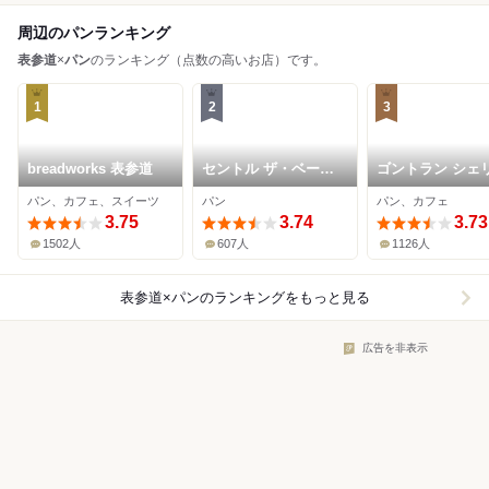
周辺のパンランキング
表参道
×
パン
のランキング（点数の高いお店）です。
1
2
3
breadworks 表参道
セントル ザ・ベーカ
ゴントラン シェ
リー 青山店
東京青山店
パン、カフェ、スイーツ
パン
パン、カフェ
3.75
3.74
3.73
1502人
607人
1126人
表参道×パン
のランキングをもっと見る
広告を非表示