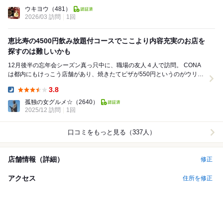
Dinner:
ウキヨウ
（481）
2026/03 訪問
1回
恵比寿の4500円飲み放題付コースでここより内容充実のお店を
探すのは難しいかも
12月後半の忘年会シーズン真っ只中に、職場の友人４人で訪問。 CONA
は都内にもけっこう店舗があり、焼きたてピザが550円というのがウリの
お店。 キッチンを挟んで両側がカウ...
3.8
Dinner:
孤独の女グルメ☆
（2640）
2025/12 訪問
1回
口コミをもっと見る（337人）
店舗情報（詳細）
修正
アクセス
住所を修正