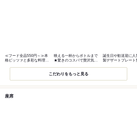
≪フード全品550円～≫本
映える一杯からボトルまで
誕生日や歓送迎に人
格ピッツァと多彩な料理を
★驚きのコスパで贅沢気分
製デザートプレート
贅沢に
に
こだわりをもっと見る
座席