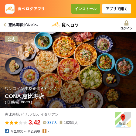
コースで使えるクーポン
戻る
インストール
アプリで開く
恵比寿駅グルメへ
クーポンを利用せず予約する
ログイン
公式
ワンコイン本格釜焼きピッツァ！
CONA 恵比寿店
(【旧店名】VOCO )
恵比寿駅/ピザ､ バル､ イタリアン
3.42
337
人
18255
人
￥2,000～￥2,999
-