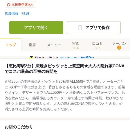
本日夜空席あり
店舗情報（詳細）
アプリで開く
アプリで保存
写真
口コミ
クーポン
トップ
座席
メニュー
1126
337
1
50
貯まる・使える
ディナーで人数×
pt
【恵比寿駅2分】窯焼きピッツァと上質空間★大人の隠れ家CONA
でコスパ最高の至福の時間を
直径25cmの本格窯焼きピッツァを30種類ALL550円でご提供。オーダーごと
に1枚ずつ丁寧に焼き上げ、香ばしさともちもちの食感を堪能できます。前菜
やメイン、デザートまでもALL550円～と圧倒的なコストパフォーマンス。お
酒を飲みながら、臨場感あるカウンター席で過ごす時間は格別。煌びやかな
照明と上質な空間が織りなす、大人の隠れ家CONAで贅沢なひとときを。心
満たされる上質な時間をお楽しみください。
お店のこだわり