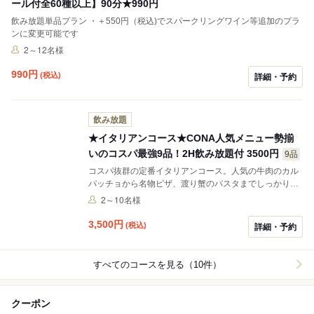
ール付全60種以上】90分★990円
飲み放題単品プラン ・＋550円（税込)でスパークリングワイン等追加のプラ
ンに変更可能です
2～12名様
990
円
(税込)
詳細・予約
飲み放題
★イタリアンコース★CONA人気メニュー勢揃
いのコスパ最強9品！2H飲み放題付 3500円
9品
コスパ抜群の定番イタリアンコース。人気の牛肉のカル
パッチョから名物ピザ、渡り蟹のパスタまでしっかり楽
しめる満足の内容です。ピザは30種類からお好きなピザ
2～10名様
を選べるのも魅力。前菜、肉料理、揚げ物、サラダ、パ
スタまで充実。
3,500
円
(税込)
詳細・予約
すべてのコースを見る（10件）
クーポン