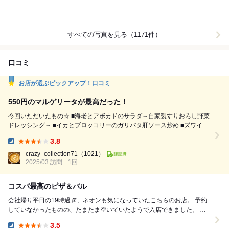
すべての写真を見る（1171件）
口コミ
お店が選ぶピックアップ！口コミ
550円のマルゲリータが最高だった！
今回いただいたもの☆ ■海老とアボカドのサラダ～自家製すりおろし野菜
ドレッシング～ ■イカとブロッコリーのガリバタ肝ソース炒め ■ズワイ蟹
のクリームコロッケ～特製クラブソース～ ■マルゲリータ ■トリュフピザ
3.8
■グレープフルーツジュース ■マンゴージュース CONAさんはピザ窯で焼
Dinner:
き上げる本格的なピザを30種類以上取り揃えており、ドリンクの種類も
crazy_collection71
（1021）
豊富で気軽に利用することができる...
2025/03 訪問
1回
コスパ最高のピザ＆バル
会社帰り平日の19時過ぎ、ネオンも気になっていたこちらのお店。 予約
していなかったものの、たまたま空いていたようで入店できました。 店
内は若めの女子が多く、テーブル席6名く...
3.5