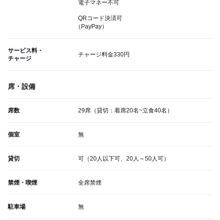
電子マネー不可
QRコード決済可
（PayPay）
サービス料・
チャージ料金330円
チャージ
席・設備
席数
29席（貸切：着席20名~立食40名）
個室
無
貸切
可（20人以下可、20人～50人可）
禁煙・喫煙
全席禁煙
駐車場
無