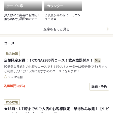
テーブル席
カウンター
少人数のご宴会にも対応！
ピザ窯が目の前に！カウン
落ち着いた雰囲気のテーブ
ター席★
ル席
座席をもっと見る
コース
飲み放題
店舗限定お得！！CONA2980円コース！飲み放題付き！
5品
90分飲み放題付のお得なコースです！(ラストオーダーは60分後です) サクッ
と利用したいという方におすすめのコースになります！
2～12名様
2,980
円
(税込)
詳細・予約
飲み放題
★16時～1７時までのご入店のお客様限定！早得飲み放題！【生ビ