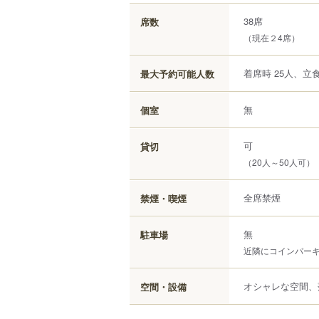
38席
席数
（現在２4席）
着席時 25人、立食
最大予約可能人数
無
個室
可
貸切
（20人～50人可）
全席禁煙
禁煙・喫煙
無
駐車場
近隣にコインパー
オシャレな空間、
空間・設備