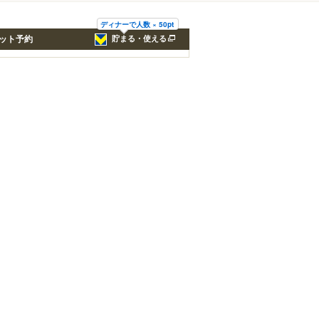
ディナーで人数 × 50pt
ット予約
貯まる・使える