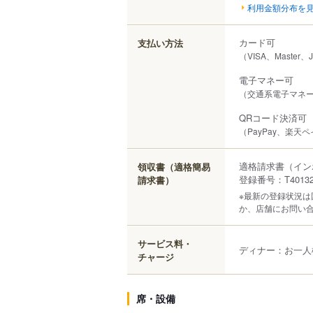
利用金額分布を
カード可
支払い方法
（VISA、Master、
電子マネー可
（交通系電子マネー（S
QRコード決済可
（PayPay、楽天ペイ
適格請求書（イン
領収書（適格簡易
登録番号：T401320
請求書）
※最新の登録状況
か、店舗にお問い
サービス料・
ディナー：お一人
チャージ
席・設備