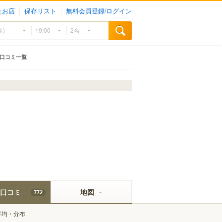
たお店
保存リスト
無料会員登録/ログイン
口コミ一覧
口コミ
地図
772
平均・分布