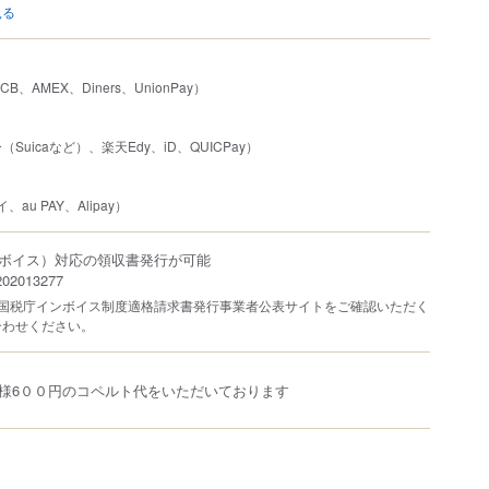
見る
JCB、AMEX、Diners、UnionPay）
uicaなど）、楽天Edy、iD、QUICPay）
、au PAY、Alipay）
ボイス）対応の領収書発行が可能
2013277
は国税庁インボイス制度適格請求書発行事業者公表サイトをご確認いただく
合わせください。
様6００円のコペルト代をいただいております