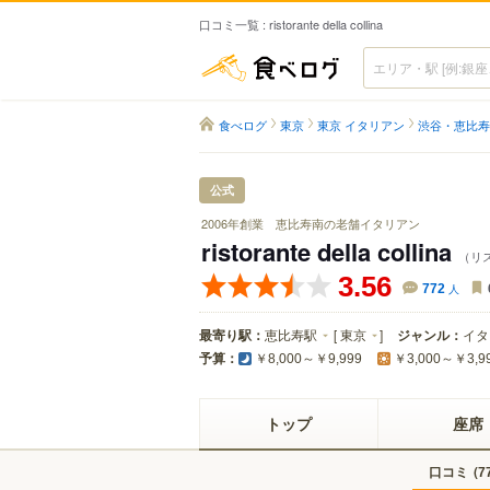
口コミ一覧 : ristorante della collina
食べログ
食べログ
東京
東京 イタリアン
渋谷・恵比寿
公式
2006年創業 恵比寿南の老舗イタリアン
ristorante della collina
（リ
3.56
772
人
最寄り駅：
恵比寿駅
[
東京
]
ジャンル：
イタ
予算：
￥8,000～￥9,999
￥3,000～￥3,9
トップ
座席
口コミ
(
7