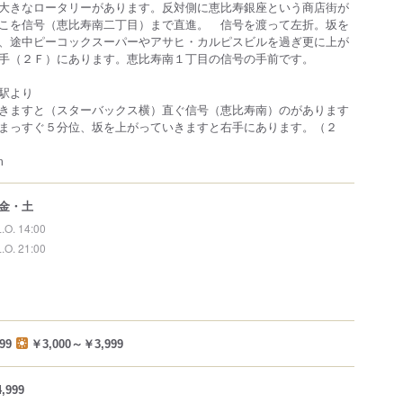
大きなロータリーがあります。反対側に恵比寿銀座という商店街が
こを信号（恵比寿南二丁目）まで直進。 信号を渡って左折。坂を
、途中ピーコックスーパーやアサヒ・カルピスビルを過ぎ更に上が
手（２Ｆ）にあります。恵比寿南１丁目の信号の手前です。
駅より
きますと（スターバックス横）直ぐ信号（恵比寿南）のがあります
まっすぐ５分位、坂を上がっていきますと右手にあります。（２
m
金・土
L.O. 14:00
L.O. 21:00
99
￥3,000～￥3,999
,999