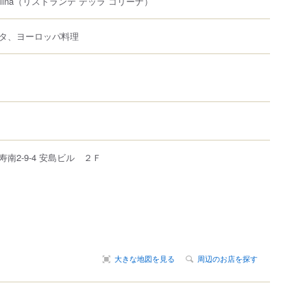
lina
（リストランテ デッラ コリーナ）
タ、ヨーロッパ料理
寿南
2-9-4
安島ビル ２Ｆ
大きな地図を見る
周辺のお店を探す