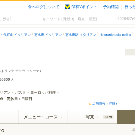
食べログについて
保有Vポイント
予約確認
行っ
・代官山 イタリアン
恵比寿 イタリアン
恵比寿駅 イタリアン
ristorante della collina
ストランテ デッラ コリーナ）
60600
人
リアン
パスタ
ヨーロッパ料理
定休日：
日曜日
99
店舗情報（詳細）
メニュー・コース
写真
3379
)
72