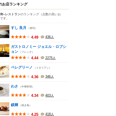
のお店ランキング
寿×レストラン
のランキング
（点数の高いお
です。
すし 良月
（寿司）
4.49
436
人
ガストロノミー ジョエル・ロブシ
ョン
（フレンチ）
4.44
2275
人
ペレグリーノ
（イタリアン）
4.36
346
人
わさ
（中華料理）
4.34
403
人
鍈輝
（焼き鳥）
4.25
418
人