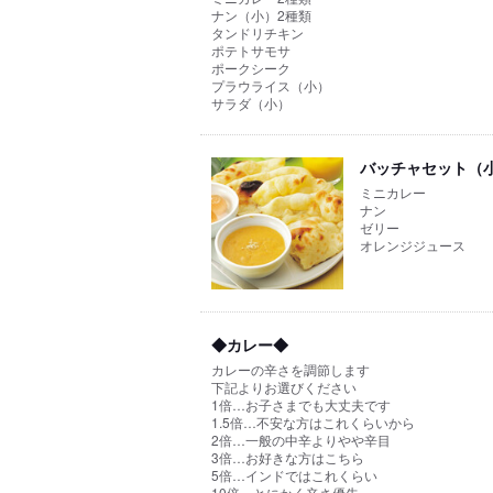
ナン（小）2種類
タンドリチキン
ポテトサモサ
ポークシーク
プラウライス（小）
サラダ（小）
バッチャセット（
ミニカレー
ナン
ゼリー
オレンジジュース
◆カレー◆
カレーの辛さを調節します
下記よりお選びください
1倍…お子さまでも大丈夫です
1.5倍…不安な方はこれくらいから
2倍…一般の中辛よりやや辛目
3倍…お好きな方はこちら
5倍…インドではこれくらい
10倍…とにかく辛さ優先