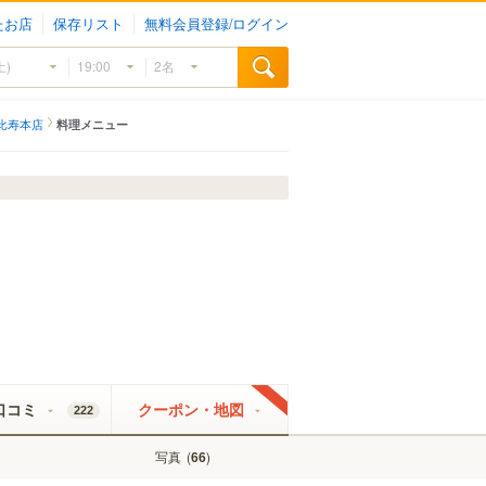
たお店
保存リスト
無料会員登録/ログイン
比寿本店
料理メニュー
口コミ
クーポン・地図
222
写真
(
)
66