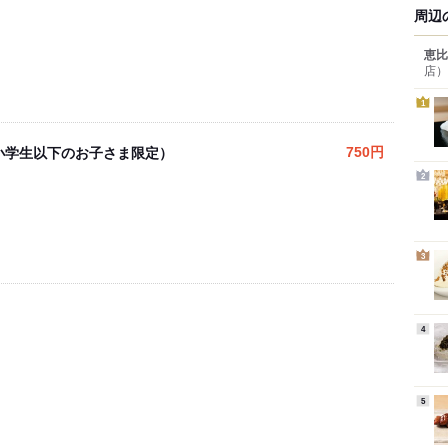
周辺
恵比
店）
1
小学生以下のお子さま限定）
750円
2
3
4
5