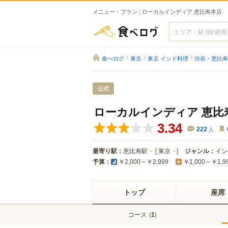
メニュー・プラン : ローカルインディア 恵比寿本店
食べログ
食べログ
東京
東京 インド料理
渋谷・恵比寿
公式
ローカルインディア 恵比
3.34
222
人
最寄り駅：
恵比寿駅
[
東京
]
ジャンル：
イン
予算：
￥2,000～￥2,999
￥1,000～￥1,9
トップ
座席
コース
(
)
1