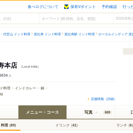
食べログについて
保有Vポイント
予約確認
行っ
・代官山 インド料理
恵比寿 インド料理
恵比寿駅 インド料理
ローカルインディア 恵
寿本店
（Local india）
6034
人
ド料理
インドカレー
鍋
99
店舗情報（詳細）
メニュー・コース
写真
669
料理
(
)
ドリンク
(
)
ランチ
(
)
89
41
6