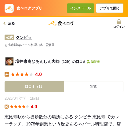
インストール
アプリで開く
戻る
ログイン
クンビラ
公式
恵比寿駅/ネパール料理､ 鍋､ 居酒屋
増井康高@あんしん火葬
（129）の口コミ
認証済
4.0
Lunch
口コミ（1）
写真
2026/04 訪問
1回目
4.0
Lunch
恵比寿駅から徒歩数分の場所にある クンビラ 恵比寿 でカレ
ーランチ。1978年創業という歴史あるネパール料理店で、店