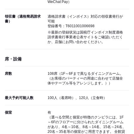
WeChat Pay）
領収書（適格簡易請求
適格請求書（インボイス）対応の領収書発行が
書）
可能
登録番号：T6011001006698
※最新の登録状況は国税庁インボイス制度適格
請求書発行事業者公表サイトをご確認いただく
か、店舗にお問い合わせください。
席・設備
席数
108席（1F～6Fまで異なるダイニングルーム。
（お客様のパーティーの用途に合わせて店舗全
体やテーブル等をアレンジします。））
最大予約可能人数
100人（着席時）、120人（立食時）
個室
有
（選べる空間と個室が特徴のクンビラには、1F
～6Fのフロアーに分けられたダイニングルーム
があり、4名～10名、8名～14名、15名～24名、
20名～35名等の個室がご用意できます。 全館貸