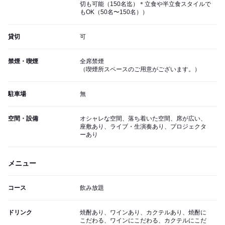
切も可能（150名迄）＊立食や半立食スタイルで
もOK（50名〜150名））
貸切
可
禁煙・喫煙
全席禁煙
（喫煙所スペースのご用意がございます。）
駐車場
無
空間・設備
オシャレな空間、落ち着いた空間、席が広い、
座敷あり、ライブ・生演奏あり、プロジェクタ
ーあり
メニュー
コース
飲み放題
ドリンク
焼酎あり、ワインあり、カクテルあり、焼酎に
こだわる、ワインにこだわる、カクテルにこだ