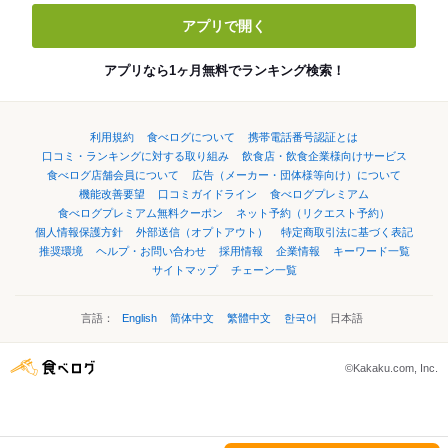
アプリで開く
アプリなら1ヶ月無料でランキング検索！
利用規約
食べログについて
携帯電話番号認証とは
口コミ・ランキングに対する取り組み
飲食店・飲食企業様向けサービス
食べログ店舗会員について
広告（メーカー・団体様等向け）について
機能改善要望
口コミガイドライン
食べログプレミアム
食べログプレミアム無料クーポン
ネット予約（リクエスト予約）
個人情報保護方針
外部送信（オプトアウト）
特定商取引法に基づく表記
推奨環境
ヘルプ・お問い合わせ
採用情報
企業情報
キーワード一覧
サイトマップ
チェーン一覧
言語：
English
简体中文
繁體中文
한국어
日本語
©Kakaku.com, Inc.