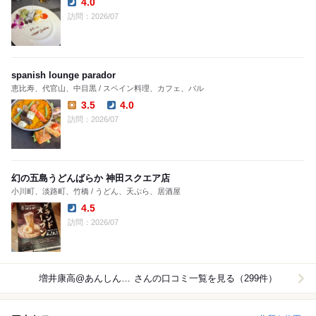
4.0
Dinner:
訪問：2026/07
spanish lounge parador
恵比寿、代官山、中目黒 / スペイン料理、カフェ、バル
3.5
4.0
Lunch:
Dinner:
訪問：2026/07
幻の五島うどんばらか 神田スクエア店
小川町、淡路町、竹橋 / うどん、天ぷら、居酒屋
4.5
Dinner:
訪問：2026/07
増井康高@あんしん火葬
さんの口コミ一覧を見る（299件）