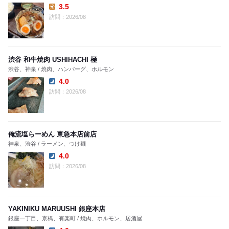
3.5
Lunch:
訪問：2026/08
渋谷 和牛焼肉 USHIHACHI 極
渋谷、神泉 / 焼肉、ハンバーグ、ホルモン
4.0
Dinner:
訪問：2026/08
俺流塩らーめん 東急本店前店
神泉、渋谷 / ラーメン、つけ麺
4.0
Dinner:
訪問：2026/08
YAKINIKU MARUUSHI 銀座本店
銀座一丁目、京橋、有楽町 / 焼肉、ホルモン、居酒屋