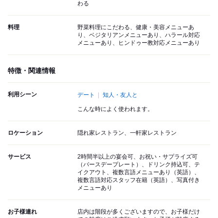
わる
料理
野菜料理にこだわる、健康・美容メニューあ
り、ベジタリアンメニューあり、ハラール対応
メニューあり、ヒンドゥー教対応メニューあり
特徴・関連情報
利用シーン
デート
知人・友人と
こんな時によく使われます。
ロケーション
隠れ家レストラン、一軒家レストラン
サービス
2時間半以上の宴会可、お祝い・サプライズ可
（バースデープレート）、ドリンク持込可、テ
イクアウト、複数言語メニューあり（英語）、
複数言語対応スタッフ在籍（英語）、写真付き
メニューあり
お子様連れ
店内は階段が多くございますので、お子様だけ