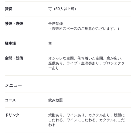
貸切
可（50人以上可）
禁煙・喫煙
全席禁煙
（喫煙所スペースのご用意がございます。）
駐車場
無
空間・設備
オシャレな空間、落ち着いた空間、席が広い、
座敷あり、ライブ・生演奏あり、プロジェクタ
ーあり
メニュー
コース
飲み放題
ドリンク
焼酎あり、ワインあり、カクテルあり、焼酎に
こだわる、ワインにこだわる、カクテルにこだ
わる