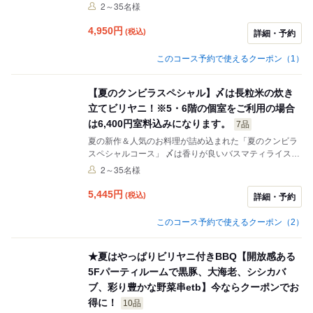
スパイスやヒマラヤの天然岩塩、天然ウコンをふんだん
2～35名様
に使い、自家製の完全無添加な鷄白湯で二日間丸鷄を煮
込み仕込んでおります。 こちらのヒマラヤ鍋のコースで
4,950
円
(税込)
詳細・予約
は、 前菜、中皿二品、鍋、〆の雑炊、デザートが含まれ
ており 季節野菜やお出汁も無料でおかわりできますので
このコース予約で使えるクーポン（1）
たっぷりご満足、ご堪能頂けます。 ◆食物アレルギー等
ございましたら、お料理を変更致しますので 事前にお気
軽にお申し付けください。
【夏のクンビラスペシャル】〆は長粒米の炊き
立てビリヤニ！※5・6階の個室をご利用の場合
は6,400円室料込みになります。
7品
夏の新作＆人気のお料理が詰め込まれた「夏のクンビラ
スペシャルコース」 〆は香りが良いバスマティライスの
ビリヤニ！ 4名樣以上で飲み放題をお付けする事もでき
2～35名様
ます(2時間2200円税込30分前LO) ※当日の人数変更は出
来ませんので、事前にご連絡ください。 ※アレルギー等
5,445
円
(税込)
詳細・予約
ございましたらお気軽にご相談ください、ご変更致しま
す。
このコース予約で使えるクーポン（2）
★夏はやっぱりビリヤニ付きBBQ【開放感ある
5Fパーティルームで黒豚、大海老、シシカバ
ブ、彩り豊かな野菜串etb】今ならクーポンでお
得に！
10品