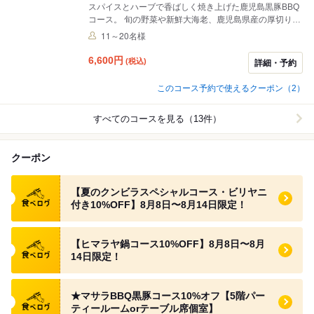
スパイスとハーブで香ばしく焼き上げた鹿児島黒豚BBQ
コース。 旬の野菜や新鮮大海老、鹿児島県産の厚切り黒
豚を前日からスパイスに漬け込み クンビラ5階のテラス
11～20名様
でシェフが振る舞う焼きたてBBQコース。 鹿児島黒豚の
旨みと甘みがスパイスとマッチしてGood！ 締めは香り
6,600
円
(税込)
詳細・予約
が良いバスマティライスのビリヤニです。 飲み放題をお
付けすることも出来ます (2時間2200円税込30分前LO)
このコース予約で使えるクーポン（2）
※10%オフクーポンと飲み放題サービスの併用はできま
せん。
すべてのコースを見る（13件）
クーポン
食べログ クーポン
【夏のクンビラスペシャルコース・ビリヤニ
付き10%OFF】8月8日〜8月14日限定！
食べログ クーポン
【ヒマラヤ鍋コース10%OFF】8月8日〜8月
14日限定！
食べログ クーポン
★マサラBBQ黒豚コース10%オフ【5階パー
ティールームorテーブル席個室】