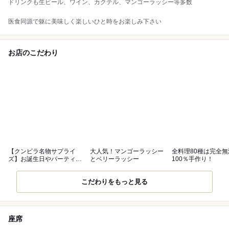
ドリンクも生ビール、ワイン、カクテル、マンゴーラッシー等多数
医食同源で躯に美味しく楽しいひと時をお楽しみ下さい
お店のこだわり
【クンビラ名物サプライ
大人気！マンゴーラッシー
全料理80種は完全
ズ】お誕生日やパーティー
とベリーラッシー
100％手作り！
を盛り上げます
こだわりをもっと見る
座席