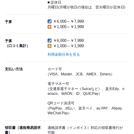
■ 定休日
月曜日(月曜が祝日の場合は、翌火曜日が定休日)
￥6,000～￥7,999
予算
￥1,000～￥1,999
￥6,000～￥7,999
予算
（口コミ集計）
￥1,000～￥1,999
利用金額分布を見る
支払い方法
カード可
（VISA、Master、JCB、AMEX、Diners）
電子マネー可
（交通系電子マネー（Suicaなど）、楽天Edy、n
anaco、WAON、iD、QUICPay）
QRコード決済可
（PayPay、d払い、楽天ペイ、au PAY、Alipay、
WeChat Pay）
領収書（適格簡易請求
適格請求書（インボイス）対応の領収書発行が
書）
可能