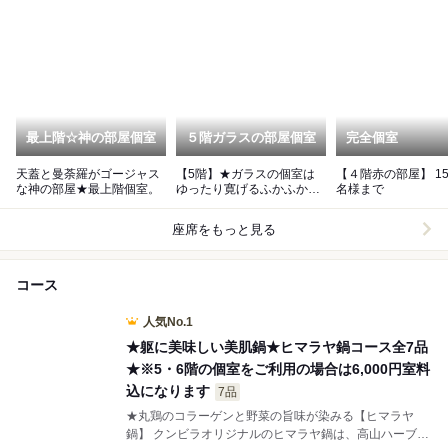
最上階☆神の部屋個室
５階ガラスの部屋個室
完全個室
天蓋と曼荼羅がゴージャス
【5階】★ガラスの個室は
【４階赤の部屋】 15〜20
な神の部屋★最上階個室。
ゆったり寛げるふかふか絨
名様まで
毯の座敷タイプのパーティ
ールーム
座席をもっと見る
コース
人気No.1
★躯に美味しい美肌鍋★ヒマラヤ鍋コース全7品
★※5・6階の個室をご利用の場合は6,000円室料
込になります
7品
★丸鶏のコラーゲンと野菜の旨味が染みる【ヒマラヤ
鍋】 クンビラオリジナルのヒマラヤ鍋は、高山ハーブ＆