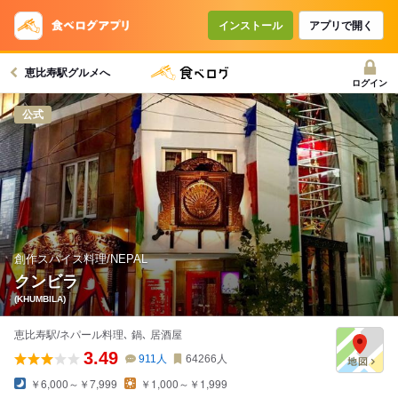
コースで使えるクーポン
戻る
インストール
アプリで開く
恵比寿駅グルメへ
クーポンを利用せず予約する
ログイン
公式
創作スパイス料理/NEPAL
クンビラ
(KHUMBILA)
恵比寿駅/ネパール料理､ 鍋､ 居酒屋
3.49
911
人
64266
人
￥6,000～￥7,999
￥1,000～￥1,999