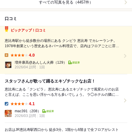
すべての写真を見る（4457件）
口コミ
ピックアップ！口コミ
恵比寿駅から徒歩数分の場所にある クンビラ 恵比寿 でカレーランチ。
1978年創業という歴史あるネパール料理店で、店内はフロアごとに雰囲
気が異なり、ちょっとした異国感を味わえる空間です。 ￼ ランチはカレー
4.0
を中心にした構成で、この日はスパイスの効いたチキン系と豆系のカレー
Lunch:
が印象的。どちらも辛さ...
増井康高@あんしん火葬
（129）
2026/04 訪問
1回
スタッフさんが歌って踊るエキゾチックなお店！
恵比寿にある「クンビラ」 恵比寿にあるエキゾチックで風変わりのお店
と言えば、ここを思い浮かべる方も多いでしょう。 ラ◯ホテルの隣にあ
る、あのネパール料理屋さんです。 ...
4.1
Dinner:
mac391
（208）
2026/03 訪問
1回
お店はJR恵比寿駅西口から 徒歩3分。1階から6階まで全フロアがレスト