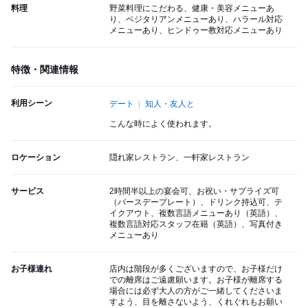
料理
野菜料理にこだわる、健康・美容メニューあ
り、ベジタリアンメニューあり、ハラール対応
メニューあり、ヒンドゥー教対応メニューあり
特徴・関連情報
利用シーン
デート
知人・友人と
こんな時によく使われます。
ロケーション
隠れ家レストラン、一軒家レストラン
サービス
2時間半以上の宴会可、お祝い・サプライズ可
（バースデープレート）、ドリンク持込可、テ
イクアウト、複数言語メニューあり（英語）、
複数言語対応スタッフ在籍（英語）、写真付き
メニューあり
お子様連れ
店内は階段が多くございますので、お子様だけ
での離席はご遠慮願います。お子様が離席する
場合には必ず大人の方がご一緒してくださいま
すよう、目を離さないよう、くれぐれもお願い