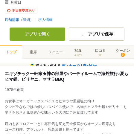
月曜日
本日夜空席あり
店舗情報（詳細）
求人情報
アプリで開く
アプリで保存
写真
口コミ
クーポン
トップ
座席
メニュー
4129
911
5
50
貯まる・使える
ディナーで人数×
pt
エキゾチック一軒家★神の部屋やパーティルームで海外旅行♪夏も
ヒマ鍋、ビリヤニ、マサラBBQ
1978年創業
お食事はオーガニックスパイスとヒマラヤ黒岩塩に拘り
クンビラならではの優しいスパイス使いで、名物のヒマラヤ鍋やビリヤニも
辛さをおさえ風味豊かな味わいを大切にご用意致してます
店内も各フロアーごとに雰囲気を変え完全個室からオープン席等あり
コース料理、アラカルト、飲み放題も揃ってます