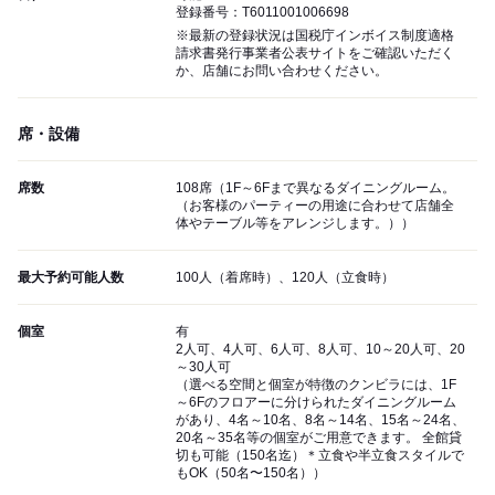
登録番号：T6011001006698
※最新の登録状況は国税庁インボイス制度適格
請求書発行事業者公表サイトをご確認いただく
か、店舗にお問い合わせください。
席・設備
席数
108席（1F～6Fまで異なるダイニングルーム。
（お客様のパーティーの用途に合わせて店舗全
体やテーブル等をアレンジします。））
最大予約可能人数
100人（着席時）、120人（立食時）
個室
有
2人可、4人可、6人可、8人可、10～20人可、20
～30人可
（選べる空間と個室が特徴のクンビラには、1F
～6Fのフロアーに分けられたダイニングルーム
があり、4名～10名、8名～14名、15名～24名、
20名～35名等の個室がご用意できます。 全館貸
切も可能（150名迄）＊立食や半立食スタイルで
もOK（50名〜150名））