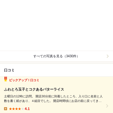
すべての写真を見る（3430件）
口コミ
ピックアップ！口コミ
ふわとろ玉子とコクあるバターライス
土曜日の12時に訪問。 開店30分前に到着したところ、入り口に名前と人
数を書く紙があり、４組目でした。 開店時間頃にお店の前に戻ってき
て、名前を呼ばれて店内へ案内されました。 １人だったのでカウンター
4.1
席へ。 ２人掛け席、４人掛けの席のほか、カウンター席が４人分ほどあ
Lunch: