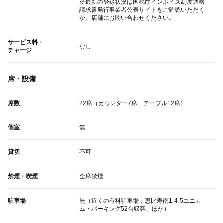
※最新の登録状況は国税庁インボイス制度適格
請求書発行事業者公表サイトをご確認いただく
か、店舗にお問い合わせください。
サービス料・
なし
チャージ
席・設備
席数
22席（カウンター7席 テーブル12席）
個室
無
貸切
不可
禁煙・喫煙
全席禁煙
駐車場
無（近くの有料駐車場：恵比寿南1-4-5ユニカ
ム・パーキング52台収容、ほか）