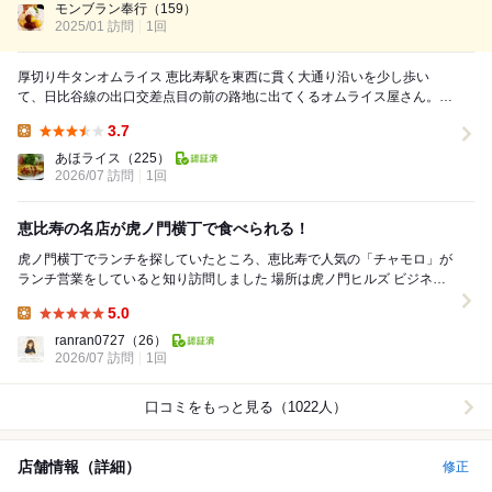
ったので、お一人様でも行き...
モンブラン奉行
（159）
2025/01 訪問
1回
厚切り牛タンオムライス 恵比寿駅を東西に貫く大通り沿いを少し歩い
て、日比谷線の出口交差点目の前の路地に出てくるオムライス屋さん。か
なりの歴史と年季を感じる前時代すぎる橙色の看...
3.7
Lunch:
あほライス
（225）
2026/07 訪問
1回
恵比寿の名店が虎ノ門横丁で食べられる！
虎ノ門横丁でランチを探していたところ、恵比寿で人気の「チャモロ」が
ランチ営業をしていると知り訪問しました 場所は虎ノ門ヒルズ ビジネス
タワー3階の虎ノ門横丁内にある「FLAM...
5.0
Lunch:
ranran0727
（26）
2026/07 訪問
1回
口コミをもっと見る（1022人）
店舗情報（詳細）
修正