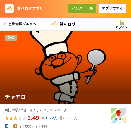
インストール
アプリで開く
恵比寿駅グルメへ
ログイン
公式
チャモロ
恵比寿駅/洋食､ オムライス､ ハンバーグ
3.49
1022
人
86865
人
-
￥1,000～￥1,999