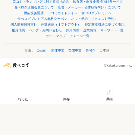
口コミ・ランキングに対する取り組み
飲食店・飲食企業様向けサービス
食べログ店舗会員について
広告（メーカー・団体様等向け）について
機能改善要望
口コミガイドライン
食べログプレミアム
食べログプレミアム無料クーポン
ネット予約（リクエスト予約）
個人情報保護方針
外部送信（オプトアウト）
特定商取引法に基づく表記
推奨環境
ヘルプ・お問い合わせ
採用情報
企業情報
キーワード一覧
サイトマップ
チェーン一覧
言語：
English
简体中文
繁體中文
한국어
日本語
©Kakaku.com, Inc.
行った
保存
共有