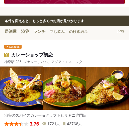
条件を変えると、もっと多くのお店が見つかります
居酒屋
渋谷
ランチ
立ち飲み
の検索結果
559
件
カレーショップ初恋
1
神泉駅 285m / カレー、バル、アジア・エスニック
渋谷のスパイスカレー＆クラフトビリヤニ専門店
3.76
1721
43768
人
人