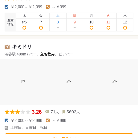
￥2,000～￥2,999
～￥999
木
金
土
日
月
火
水
空席
6
7
8
9
10
11
12
8
/
情報
キミドリ
3
渋谷駅 489m / バー、
立ち飲み
、ビアバー
3.26
71
5602
人
人
￥2,000～￥2,999
～￥999
土曜日、日曜日、祝日