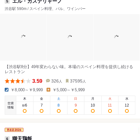
エル・カステリャーノ
5
渋谷駅 590m / スペイン料理、バル、ワインバー
【渋谷駅8分】49年変わらない味。本場のスペイン料理を提供し続ける
レストラン
3.59
326
37595
人
人
￥8,000～￥9,999
￥5,000～￥5,999
木
金
土
日
月
火
水
空席
6
7
8
9
10
11
12
8
/
情報
獅天鶏飯
6