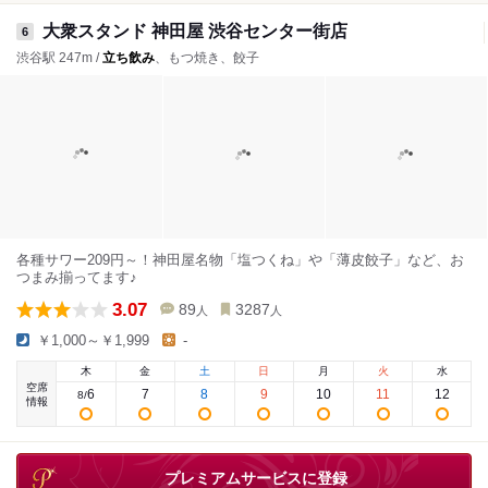
大衆スタンド 神田屋 渋谷センター街店
6
渋谷駅 247m /
立ち飲み
、もつ焼き、餃子
各種サワー209円～！神田屋名物「塩つくね」や「薄皮餃子」など、お
つまみ揃ってます♪
3.07
89
3287
人
人
￥1,000～￥1,999
-
木
金
土
日
月
火
水
空席
6
7
8
9
10
11
12
8
/
情報
プレミアムサービスに登録