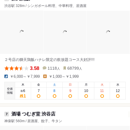
渋谷駅 328m / シンガポール料理、中華料理、居酒屋
２号店の獅天鶏飯ハナレ限定の飲放題コース大好評!!!
3.58
1118
68799
人
人
￥6,000～￥7,999
￥1,000～￥1,999
木
金
土
日
月
火
水
空席
6
7
8
9
10
11
12
8
/
情報
1
残
酒場 つむぎ堂 渋谷店
7
神泉駅 560m / 居酒屋、餃子、牛タン