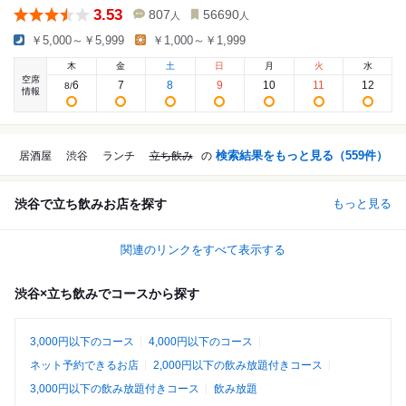
3.53
807
56690
人
人
￥5,000～￥5,999
￥1,000～￥1,999
木
金
土
日
月
火
水
空席
6
7
8
9
10
11
12
8
/
情報
検索結果をもっと見る（
559
件）
居酒屋
渋谷
ランチ
立ち飲み
の
渋谷で立ち飲みお店を探す
もっと見る
関連のリンクをすべて表示する
渋谷×立ち飲みでコースから探す
3,000円以下のコース
4,000円以下のコース
ネット予約できるお店
2,000円以下の飲み放題付きコース
3,000円以下の飲み放題付きコース
飲み放題