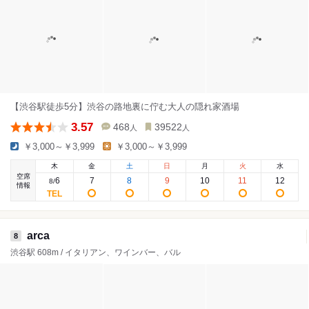
【渋谷駅徒歩5分】渋谷の路地裏に佇む大人の隠れ家酒場
3.57
468
39522
人
人
￥3,000～￥3,999
￥3,000～￥3,999
木
金
土
日
月
火
水
空席
6
7
8
9
10
11
12
8
/
情報
arca
8
渋谷駅 608m / イタリアン、ワインバー、バル