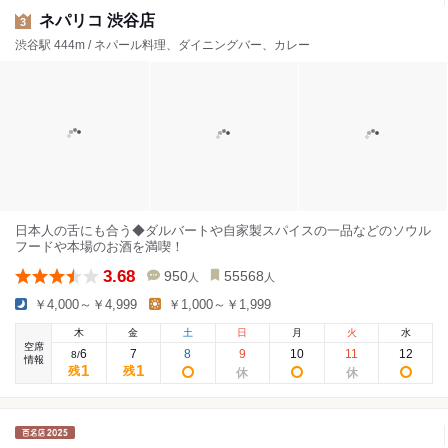
ネパリコ 渋谷店
3
渋谷駅 444m / ネパール料理、ダイニングバー、カレー
日本人の舌にも合う◆ダルバートや自家製スパイスの一品などのソウル
フードや本場のお酒を満喫！
3.68
950
55568
人
人
￥4,000～￥4,999
￥1,000～￥1,999
木
金
土
日
月
火
水
空席
6
7
8
9
10
11
12
8
/
情報
1
1
残
残