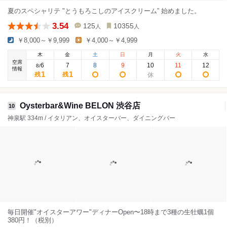
夏のスペシャリテ "とうもろこしのアイスクリーム” 始めました。
3.54
125
10355
人
人
￥8,000～￥9,999
￥4,000～￥4,999
木
金
土
日
月
火
水
空席
6
7
8
9
10
11
12
8
/
情報
1
1
残
残
Oysterbar&Wine BELON 渋谷店
10
神泉駅 334m / イタリアン、オイスターバー、ダイニングバー
毎日開催"オイスターアワー"ディナーOpen〜18時まで3種の生牡蠣1個
380円！（税別）