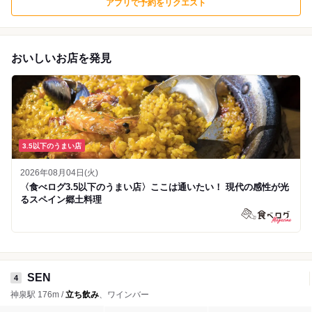
アプリで予約をリクエスト
おいしいお店を発見
3.5以下のうまい店
2026年08月04日(火)
〈食べログ3.5以下のうまい店〉ここは通いたい！ 現代の感性が光
るスペイン郷土料理
SEN
4
神泉駅 176m /
立ち飲み
、ワインバー