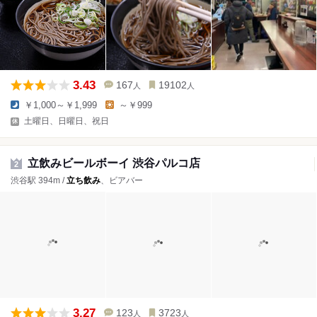
3.43
167
19102
人
人
￥1,000～￥1,999
～￥999
土曜日、日曜日、祝日
立飲みビールボーイ 渋谷パルコ店
2
渋谷駅 394m /
立ち飲み
、ビアバー
3.27
123
3723
人
人