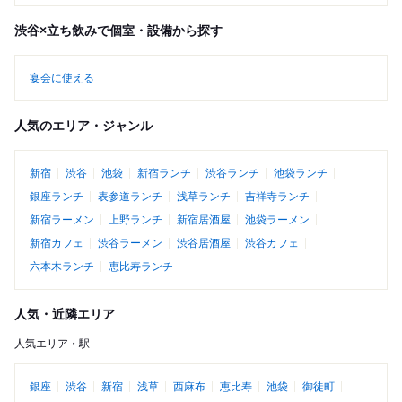
渋谷×立ち飲みで個室・設備から探す
宴会に使える
人気のエリア・ジャンル
新宿
渋谷
池袋
新宿ランチ
渋谷ランチ
池袋ランチ
銀座ランチ
表参道ランチ
浅草ランチ
吉祥寺ランチ
新宿ラーメン
上野ランチ
新宿居酒屋
池袋ラーメン
新宿カフェ
渋谷ラーメン
渋谷居酒屋
渋谷カフェ
六本木ランチ
恵比寿ランチ
人気・近隣エリア
人気エリア・駅
銀座
渋谷
新宿
浅草
西麻布
恵比寿
池袋
御徒町