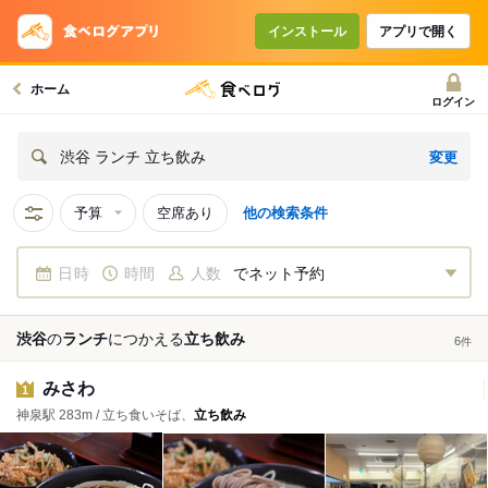
インストール
アプリで開く
ホーム
ログイン
変更
渋谷 ランチ 立ち飲み
予算
空席あり
他の検索条件
日時
時間
人数
でネット予約
渋谷
の
ランチ
につかえる
立ち飲み
6
件
みさわ
1
神泉駅 283m / 立ち食いそば、
立ち飲み