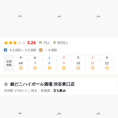
3.24
75
3026
人
人
￥3,000～￥3,999
～￥999
木
金
土
日
月
火
水
空席
6
7
8
9
10
11
12
8
/
情報
銀だこハイボール酒場 渋谷東口店
5
渋谷駅 172m / たこ焼き、居酒屋、
立ち飲み