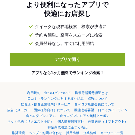
より便利になったアプリで
快適にお店探し
クイックな現在地検索。検索が快適に
予約も簡単。空席をスムーズに検索
会員登録なし。すぐに利用開始
アプリで開く
アプリなら1ヶ月無料でランキング検索！
利用規約
食べログについて
携帯電話番号認証とは
口コミ・ランキングに対する取り組み
点数について
飲食店・飲食企業様向けサービス
食べログ店舗会員について
広告（メーカー・団体様等向け）について
機能改善要望
口コミガイドライン
食べログプレミアム
食べログプレミアム無料クーポン
ネット予約（リクエスト予約）
個人情報保護方針
外部送信（オプトアウト）
特定商取引法に基づく表記
推奨環境
ヘルプ・お問い合わせ
採用情報
企業情報
キーワード一覧