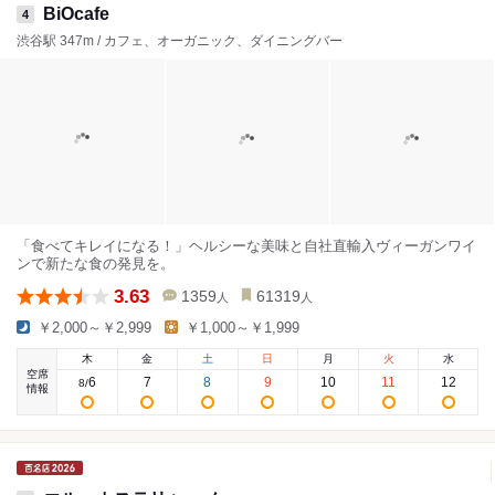
BiOcafe
4
渋谷駅 347m / カフェ、オーガニック、ダイニングバー
「食べてキレイになる！」ヘルシーな美味と自社直輸入ヴィーガンワイ
ンで新たな食の発見を。
3.63
1359
61319
人
人
￥2,000～￥2,999
￥1,000～￥1,999
木
金
土
日
月
火
水
空席
6
7
8
9
10
11
12
8
/
情報