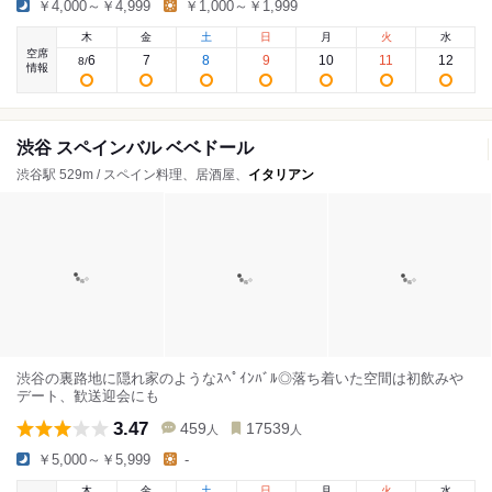
￥4,000～￥4,999
￥1,000～￥1,999
木
金
土
日
月
火
水
空席
6
7
8
9
10
11
12
8
/
情報
渋谷 スペインバル ベベドール
渋谷駅 529m / スペイン料理、居酒屋、
イタリアン
渋谷の裏路地に隠れ家のようなｽﾍﾟｲﾝﾊﾞﾙ◎落ち着いた空間は初飲みや
デート、歓送迎会にも
3.47
459
17539
人
人
￥5,000～￥5,999
-
木
金
土
日
月
火
水