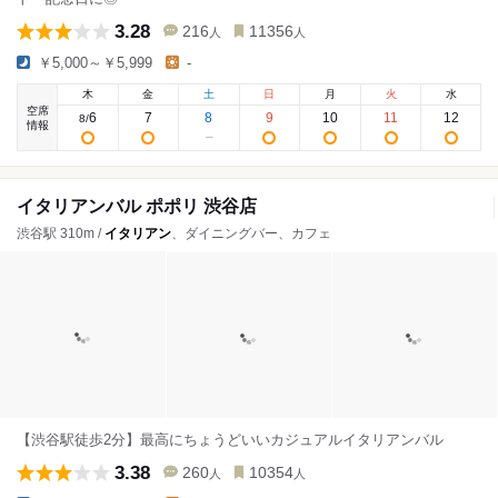
3.28
216
11356
人
人
￥5,000～￥5,999
-
木
金
土
日
月
火
水
空席
6
7
8
9
10
11
12
8
/
情報
イタリアンバル ポポリ 渋谷店
渋谷駅 310m /
イタリアン
、ダイニングバー、カフェ
【渋谷駅徒歩2分】最高にちょうどいいカジュアルイタリアンバル
3.38
260
10354
人
人