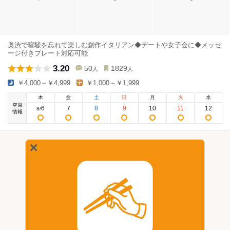
奥渋で喧騒を忘れて楽しむ創作イタリアン◆デートや女子会に◆メッセ
ージ付きプレート対応可能
3.20
50
1829
人
人
￥4,000～￥4,999
￥1,000～￥1,999
木
金
土
日
月
火
水
空席
6
7
8
9
10
11
12
8
/
情報