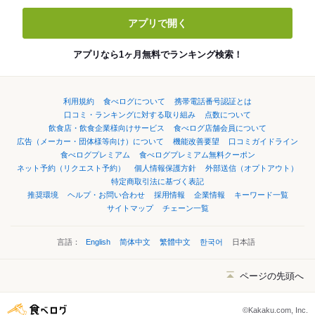
アプリで開く
アプリなら1ヶ月無料でランキング検索！
利用規約
食べログについて
携帯電話番号認証とは
口コミ・ランキングに対する取り組み
点数について
飲食店・飲食企業様向けサービス
食べログ店舗会員について
広告（メーカー・団体様等向け）について
機能改善要望
口コミガイドライン
食べログプレミアム
食べログプレミアム無料クーポン
ネット予約（リクエスト予約）
個人情報保護方針
外部送信（オプトアウト）
特定商取引法に基づく表記
推奨環境
ヘルプ・お問い合わせ
採用情報
企業情報
キーワード一覧
サイトマップ
チェーン一覧
言語：
English
简体中文
繁體中文
한국어
日本語
ページの先頭へ
©Kakaku.com, Inc.