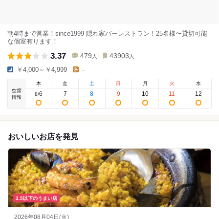
朝4時まで営業！since1999 隠れ家バーレストラン！25名様〜貸切可能
な個室有ります！
3.37
479
43903
人
人
￥4,000～￥4,999
-
木
金
土
日
月
火
水
空席
6
7
8
9
10
11
12
8
/
情報
おいしいお店を発見
3.5以下のうまい店
2026年08月04日(火)