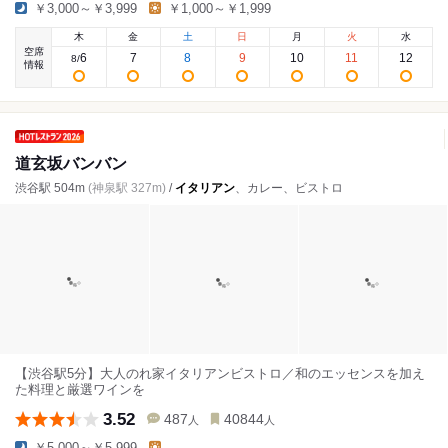
￥3,000～￥3,999
￥1,000～￥1,999
木
金
土
日
月
火
水
空席
6
7
8
9
10
11
12
8
/
情報
道玄坂バンバン
渋谷駅 504m
(神泉駅 327m)
/
イタリアン
、カレー、ビストロ
【渋谷駅5分】大人のれ家イタリアンビストロ／和のエッセンスを加え
た料理と厳選ワインを
3.52
487
40844
人
人
￥5,000～￥5,999
-