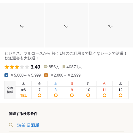
ビジネス、フルコースから 軽く1杯のご利用まで様々なシーンで活躍！
歓送迎会も大歓迎！
3.49
856
40871
人
人
￥5,000～￥5,999
￥2,000～￥2,999
木
金
土
日
月
火
水
空席
6
7
8
9
10
11
12
8
/
情報
関連する検索条件
渋谷 居酒屋