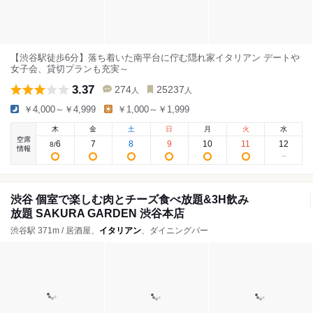
【渋谷駅徒歩6分】落ち着いた南平台に佇む隠れ家イタリアン デートや
女子会、貸切プランも充実～
3.37
274
25237
人
人
￥4,000～￥4,999
￥1,000～￥1,999
木
金
土
日
月
火
水
空席
6
7
8
9
10
11
12
8
/
情報
渋谷 個室で楽しむ肉とチーズ食べ放題&3H飲み
放題 SAKURA GARDEN 渋谷本店
渋谷駅 371m / 居酒屋、
イタリアン
、ダイニングバー