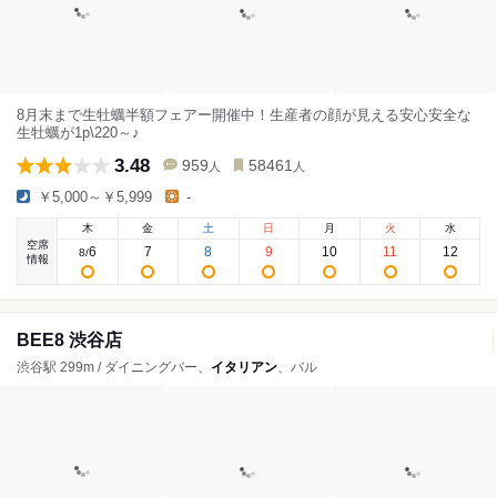
8月末まで生牡蠣半額フェアー開催中！生産者の顔が見える安心安全な
生牡蠣が1p\220～♪
3.48
959
58461
人
人
￥5,000～￥5,999
-
木
金
土
日
月
火
水
空席
6
7
8
9
10
11
12
8
/
情報
BEE8 渋谷店
渋谷駅 299m / ダイニングバー、
イタリアン
、バル