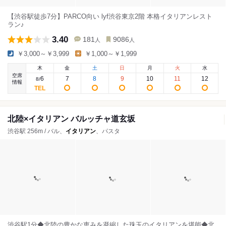
【渋谷駅徒歩7分】PARCO向い lyf渋谷東京2階 本格イタリアンレスト
ラン♪
3.40
181
9086
人
人
￥3,000～￥3,999
￥1,000～￥1,999
木
金
土
日
月
火
水
空席
6
7
8
9
10
11
12
8
/
情報
北陸×イタリアン バルッチャ道玄坂
渋谷駅 256m / バル、
イタリアン
、パスタ
渋谷駅1分◆北陸の豊かな恵みを凝縮した珠玉のイタリアンを堪能◆北