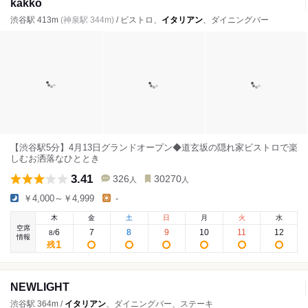
kakko
渋谷駅 413m
(神泉駅 344m)
/ ビストロ、
イタリアン
、ダイニングバー
【渋谷駅5分】4月13日グランドオープン◆道玄坂の隠れ家ビストロで楽
しむお洒落なひととき
3.41
326
30270
人
人
￥4,000～￥4,999
-
木
金
土
日
月
火
水
空席
6
7
8
9
10
11
12
8
/
情報
1
残
NEWLIGHT
渋谷駅 364m /
イタリアン
、ダイニングバー、ステーキ