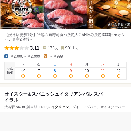
【渋谷駅徒歩1分】話題の肉寿司食べ放題＆2.5H飲み放題3000円★オシ
ャレ個室2名様～！
3.11
173
9011
人
人
￥2,000～￥2,999
～￥999
木
金
土
日
月
火
水
空席
6
7
8
9
10
11
12
8
/
情報
オイスター&スパニッシュイタリアンバル スパ
イラル
渋谷駅 647m
(神泉駅 118m)
/
イタリアン
、ダイニングバー、オイスターバー