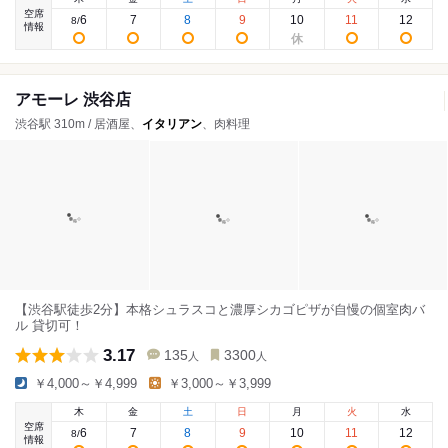
空席
6
7
8
9
10
11
12
8
/
情報
アモーレ 渋谷店
渋谷駅 310m / 居酒屋、
イタリアン
、肉料理
【渋谷駅徒歩2分】本格シュラスコと濃厚シカゴピザが自慢の個室肉バ
ル 貸切可！
3.17
135
3300
人
人
￥4,000～￥4,999
￥3,000～￥3,999
木
金
土
日
月
火
水
空席
6
7
8
9
10
11
12
8
/
情報