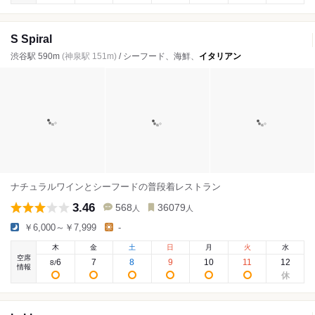
S Spiral
渋谷駅 590m
(神泉駅 151m)
/ シーフード、海鮮、
イタリアン
ナチュラルワインとシーフードの普段着レストラン
3.46
568
36079
人
人
￥6,000～￥7,999
-
木
金
土
日
月
火
水
空席
6
7
8
9
10
11
12
8
/
情報