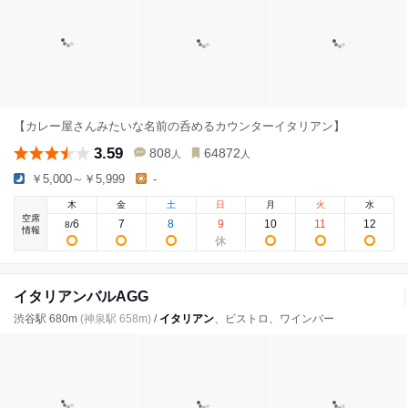
【カレー屋さんみたいな名前の呑めるカウンターイタリアン】
3.59
808
64872
人
人
￥5,000～￥5,999
-
木
金
土
日
月
火
水
空席
6
7
8
9
10
11
12
8
/
情報
イタリアンバルAGG
渋谷駅 680m
(神泉駅 658m)
/
イタリアン
、ビストロ、ワインバー