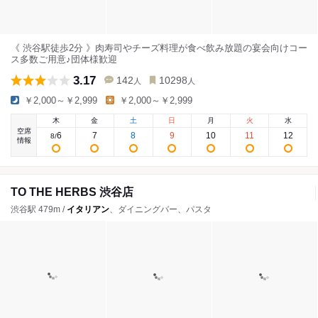
《 渋谷駅徒歩2分 》肉寿司やチーズ料理が食べ飲み放題の宴会向けコー
ス多数ご用意♪団体様歓迎
3.17
142
10298
人
人
￥2,000～￥2,999
￥2,000～￥2,999
木
金
土
日
月
火
水
空席
6
7
8
9
10
11
12
8
/
情報
TO THE HERBS 渋谷店
渋谷駅 479m /
イタリアン
、ダイニングバー、パスタ