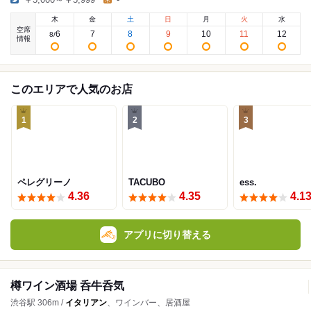
木
金
土
日
月
火
水
空席
6
7
8
9
10
11
12
8
/
情報
このエリアで人気のお店
1
2
3
ペレグリーノ
TACUBO
ess.
4.36
4.35
4.1
アプリに切り替える
樽ワイン酒場 呑牛呑気
渋谷駅 306m /
イタリアン
、ワインバー、居酒屋