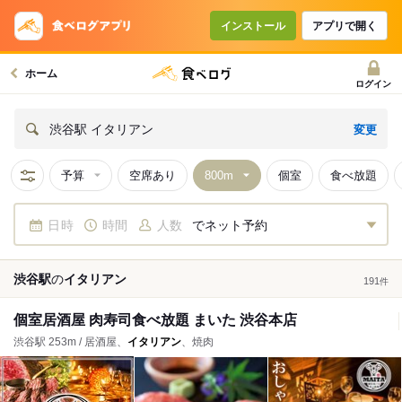
インストール
アプリで開く
ホーム
ログイン
変更
渋谷駅 イタリアン
予算
空席あり
個室
食べ放題
日時
時間
人数
でネット予約
渋谷駅
の
イタリアン
191
件
個室居酒屋 肉寿司食べ放題 まいた 渋谷本店
渋谷駅 253m / 居酒屋、
イタリアン
、焼肉