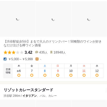
【渋谷駅徒歩5分】まるで大人のドリンクバー！50種類のワインが好き
なだけ注げる樽ワイン酒場
3.42
435
18948
人
人
￥5,000～￥5,999
-
木
金
土
日
月
火
水
空席
6
7
8
9
10
11
12
8
/
情報
リゾットカレースタンダード
渋谷駅 286m /
イタリアン
、バル、カレー