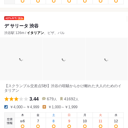
デ サリータ 渋谷
渋谷駅 126m /
イタリアン
、ピザ、バル
【スクランブル交差点5秒】渋⾕の喧騒からかけ離れた⼤⼈のためのイ
タリアン
3.44
679
41692
人
人
￥4,000～￥4,999
￥1,000～￥1,999
木
金
土
日
月
火
水
空席
6
7
8
9
10
11
12
8
/
情報