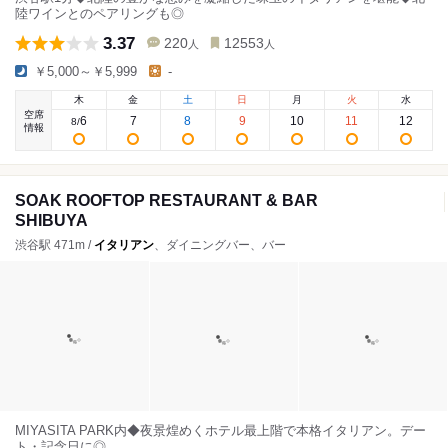
陸ワインとのペアリングも◎
3.37
220
12553
人
人
￥5,000～￥5,999
-
木
金
土
日
月
火
水
空席
6
7
8
9
10
11
12
8
/
情報
SOAK ROOFTOP RESTAURANT & BAR
SHIBUYA
渋谷駅 471m /
イタリアン
、ダイニングバー、バー
MIYASITA PARK内◆夜景煌めくホテル最上階で本格イタリアン。デー
ト・記念日に◎