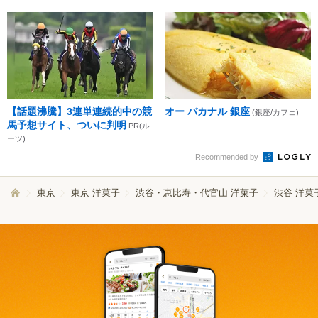
【話題沸騰】3連単連続的中の競
オー バカナル 銀座
(銀座/カフェ)
馬予想サイト、ついに判明
PR(ル
ーツ)
Recommended by
東京
東京 洋菓子
渋谷・恵比寿・代官山 洋菓子
渋谷 洋菓