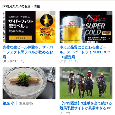
[PR]おススメのお店・情報
PR
PR
完璧な生ビール体験を。ザ・パ
冷えと品質にこだわる生ビー
ーフェクト黒ラベルが飲めるお
ル。スーパードライ SUPERCO
店
LD認定店
(サッポロビール)
(アサヒビール)
銀座 小十
【SNS騒然】3連単を当て続ける
(銀座/懐石)
競馬予想サイトが異常すぎる
PR
(ルーツ)