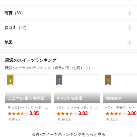
写真
（80）
口コミ
（22）
地図
周辺のスイーツランキング
渋谷
×
スイーツ
のランキング（点数の高いお店）です。
1
2
3
ミニマル 富ヶ谷本店
VIRON 渋谷店
MONICA
チョコレート、ケーキ、カフェ
パン、サンドイッチ、ケーキ
パン、洋菓子、ケー
3.85
3.83
3.80
847人
3980人
383人
渋谷×スイーツ
のランキングをもっと見る