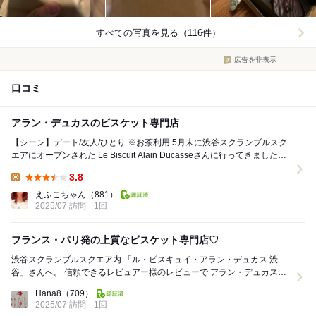
すべての写真を見る（116件）
広告を非表示
口コミ
アラン・デュカスのビスケット専門店
【シーン】デート/友人/ひとり ※お茶利用 5月末に渋谷スクランブルスク
エアにオープンされた Le Biscuit Alain Ducasseさんに行ってきました！
...
3.8
Lunch:
えふこちゃん
（881）
2025/07 訪問
1回
フランス・パリ発の上質なビスケット専門店♡
渋谷スクランブルスクエア内 「ル・ビスキュイ・アラン・デュカス 渋
谷」さんへ。 信頼できるレビュアー様のレビューで アラン・デュカスの
ビスキュイ専門店がある事を知りま...
Hana8
（709）
2025/07 訪問
1回