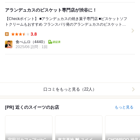
アランデュカスのビスケット専門店が渋谷に！
【Checkポイント】 ■アランデュカスの焼き菓子専門店 ■ビスケットソフ
トクリームもおすすめ フランスパリ発のアランデュカスのビスケット専
門店 ル・ビスキュイ・アラン・...
3.8
Lunch:
食べムロ
（4440）
2025/06 訪問
1回
口コミをもっと見る（22人）
[PR] 近くのスイーツのお店
もっと見る
宇田川カフェ"Suite"
東京基地 離 スペイン
CHOMPOO 渋