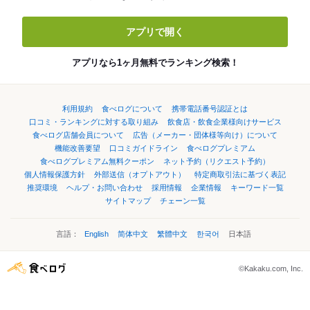
アプリで開く
アプリなら1ヶ月無料でランキング検索！
利用規約
食べログについて
携帯電話番号認証とは
口コミ・ランキングに対する取り組み
飲食店・飲食企業様向けサービス
食べログ店舗会員について
広告（メーカー・団体様等向け）について
機能改善要望
口コミガイドライン
食べログプレミアム
食べログプレミアム無料クーポン
ネット予約（リクエスト予約）
個人情報保護方針
外部送信（オプトアウト）
特定商取引法に基づく表記
推奨環境
ヘルプ・お問い合わせ
採用情報
企業情報
キーワード一覧
サイトマップ
チェーン一覧
言語：
English
简体中文
繁體中文
한국어
日本語
©Kakaku.com, Inc.