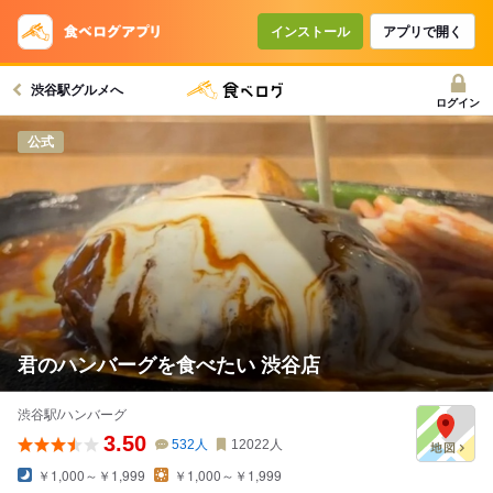
インストール
アプリで開く
渋谷駅グルメへ
ログイン
公式
君のハンバーグを食べたい 渋谷店
渋谷駅/ハンバーグ
3.50
532
人
12022
人
￥1,000～￥1,999
￥1,000～￥1,999