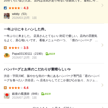
20分くらい並び入店。 店内は活気があり明るい雰囲気です。 最初に今日
のお米について、精米から 店内中央の釜で炊いていると説明を受け着
4.3
席。 メニューの話まで丁寧に教えてくださいました。 モバイルオーダー
Dinner:
で ...
wktdy
（53）
2026/03 訪問
1回
一年ぶりにキミハンした件。
一年ぶりに来ました。 店員さんとてもいい対応で優しい。店内の雰囲気
もよく、居心地いいです。 看板メニューの一つ、 「僕のハンバーグ ト
リュフデミグラスソース」に 「ご飯・味...
3.5
Lunch:
Papa03130111
（2190）
2026/07 訪問
2回
ハンバーグとお米のこだわりが素晴らしい✨
渋谷・宇田川町、賑やかな街の一角にあるハンバーグ専門店「君のハンバ
ーグを食べたい 渋谷店」へ 店名からしてどこか遊び心があり、カジュア
ルなお店を想像していたのですが、実際に訪...
4.4
Lunch:
銀座の看護師
（846）
2026/07 訪問
1回