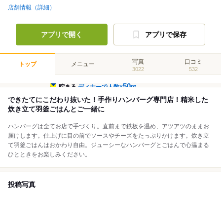
店舗情報（詳細）
アプリで開く
アプリで保存
写真
口コミ
トップ
メニュー
3022
532
50
貯まる
ディナーで人数×
pt
できたてにこだわり抜いた！手作りハンバーグ専門店！精米した
炊き立て羽釜ごはんとご一緒に
ハンバーグは全てお店で手づくり。直前まで鉄板を温め、アツアツのままお
届けします。仕上げに目の前でソースやチーズをたっぷりかけます。炊き立
て羽釜ごはんはおかわり自由。ジューシーなハンバーグとごはんで心温まる
ひとときをお楽しみください。
投稿写真