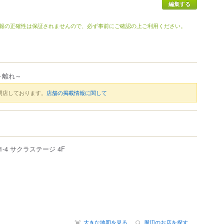
編集する
報の正確性は保証されませんので、必ず事前にご確認の上ご利用ください。
～離れ～
閉店しております。
店舗の掲載情報に関して
-4
サクラステージ 4F
大きな地図を見る
周辺のお店を探す