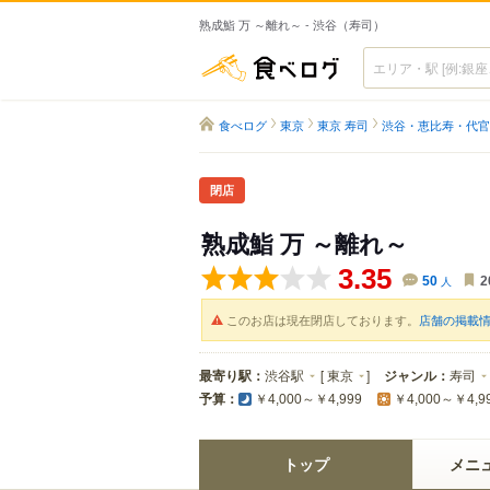
熟成鮨 万 ～離れ～ - 渋谷（寿司）
食べログ
食べログ
東京
東京 寿司
渋谷・恵比寿・代官
閉店
熟成鮨 万 ～離れ～
3.35
50
人
2
このお店は現在閉店しております。
店舗の掲載
最寄り駅：
渋谷駅
[
東京
]
ジャンル：
寿司
予算：
￥4,000～￥4,999
￥4,000～￥4,9
トップ
メニ