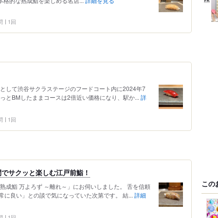
本格的な熟成鮨を楽しめる名店...
詳細を見る
問
1回
として渋谷サクラステージのフードコート内に2024年7
っとBMしたままコースは2倍近い価格になり、駅か...
詳
問
1回
間でサクッと楽しむ江戸前鮨！
この
熟成鮨 万よろず ～離れ～」にお伺いしました。 舌を信頼
に良い」との談で気になっていた次第です。 結...
詳細
問
1回