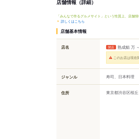
店舗情報（詳細）
「みんなで作るグルメサイト」という性質上、店舗情
詳しくはこちら
店舗基本情報
店名
熟成鮨 万 
閉店
このお店は現在
寿司、日本料理
ジャンル
東京都
渋谷区
桜丘1
住所