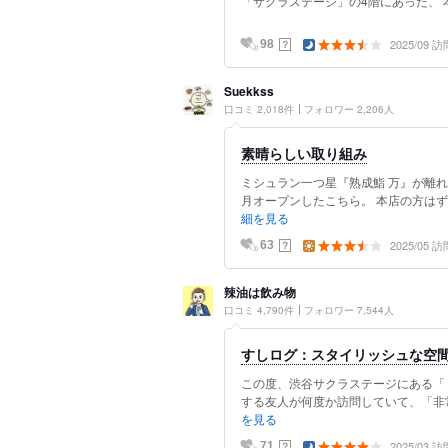
「サクラステージ」の4階にあった、 
2025/09 訪
？
98
Suekkss
口コミ 2,018件
フォロワー 2,206人
素晴らしい取り組み
ミシュラン一つ星『熟成鮨 万』が離れ
月オープンしたこちら。 本店の方はず
細を見る
2025/05 訪
？
63
辣油は飲み物
口コミ 4,790件
フォロワー 7,544人
すしログ：スタイリッシュな空
この度、渋谷サクラステージにある「 
する友人が何度か訪問していて、「非常
を見る
2025/03 訪
？
71