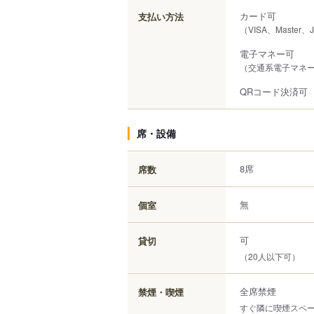
カード可
支払い方法
（VISA、Master、
電子マネー可
（交通系電子マネー（S
QRコード決済可
席・設備
8席
席数
無
個室
可
貸切
（20人以下可）
全席禁煙
禁煙・喫煙
すぐ隣に喫煙スペ