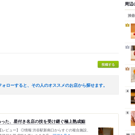
周辺
渋谷
1
2
投稿する
3
フォローすると、その人のオススメのお店から探せます。
4
5
わった、星付き名店の技を受け継ぐ極上熟成鮨
 【レビュー】 ◎情報 渋谷駅新南口からすぐの複合施設、