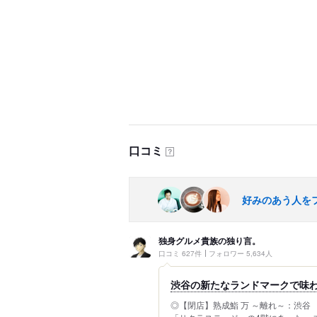
口コミ
？
好みのあう人を
独身グルメ貴族の独り言。
口コミ 627件
フォロワー 5,634人
渋谷の新たなランドマークで味
◎【閉店】熟成鮨 万 ～離れ～：渋谷