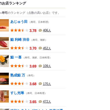
のお店ランキング
×寿司
のランキング
（点数の高いお店）
です。
あじゅう田
（寿司、日本料理）
3.78
406
人
鮨 利崎 渋谷
（寿司、海鮮）
3.70
452
人
鮨 一喜
（寿司、海鮮、日本料理）
3.69
109
人
熟成鮨 万
（寿司）
3.68
170
人
すし光琳
（寿司、日本料理）
3.65
472
人