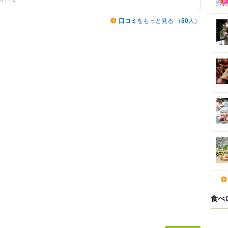
口コミ
をもっと見る （
50
人）
食べ