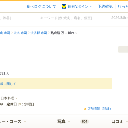
食べログについて
保有Vポイント
予約確認
行っ
山 寿司
渋谷 寿司
渋谷駅 寿司
熟成鮨 万 ～離れ～
031
人
情報に関して
日本料理
定休日
：
水曜日
99
店舗情報（詳細）
ュー・コース
写真
口コミ
804