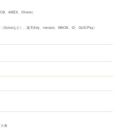
JCB、AMEX、Diners）
uicaなど）、楽天Edy、nanaco、WAON、iD、QUICPay）
ース有