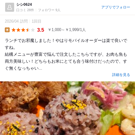
シシ0624
アプリでフォロー
口コミ 28件
フォロワー 9人
2026/04 訪問
1回目
3.5
￥1,000～￥1,999/1人
Lunch
ランチでお邪魔しました！やはりモバイルオーダーは楽で良いで
すね。
結構メニューが豊富で悩んで注文したこちらですが、お肉も魚も
両方美味しい！どちらもお米にとても合う味付けだったので、す
ぐ無くなっちゃい...
詳細を見る