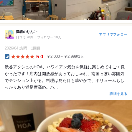
津軽のりんご
アプリでフォロー
口コミ 70件
フォロワー 10人
2026/04 訪問
1回目
5.0
￥2,000～￥2,999/1人
Dinner
渋谷アクシュのHOA、ハワイアン気分を気軽に楽しめてすごく良
かったです！店内は開放感があっておしゃれ、南国っぽい雰囲気
でテンション上がる。料理は見た目も華やかで、ボリュームもし
っかりあり満足度高め。ハ...
詳細を見る