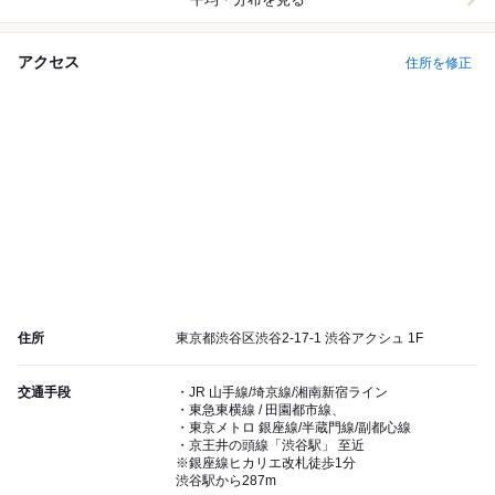
アクセス
住所を修正
住所
東京都渋谷区渋谷2-17-1 渋谷アクシュ 1F
交通手段
・JR 山手線/埼京線/湘南新宿ライン
・東急東横線 / 田園都市線、
・東京メトロ 銀座線/半蔵門線/副都心線
・京王井の頭線「渋谷駅」 至近
※銀座線ヒカリエ改札徒歩1分
渋谷駅から287m