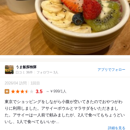
うま飯探検隊
アプリでフォロー
口コミ 36件
フォロワー 3人
2026/04 訪問
1回目
3.5
～￥999/1人
Lunch
東京でショッピングをしながら小腹が空いてきたのでおやつがわ
りに利用しました。アサイーボウルとマラサダをいただきまし
た。アサイーは一人前で頼みましたが、2人で食べてもちょうどい
いし、1人で食べてもいいか...
詳細を見る