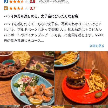
3.9
￥5,000～￥5,999/1人
Dinner
3.7
Lunch
ハワイ気分を楽しめる、女子会にぴったりなお店
ハワイを感じたくてこちらで女子会。写真でわかりにくいけどア
ヒポキ、ブルドポークもあって美味しい。飲み放題はトロピカル
ハイボールやパイナップルビールもあって南国を感じます。5500
円の飲み放題つきコース...
詳細を見る