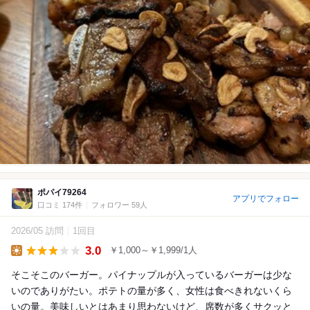
ポパイ79264
アプリでフォロー
口コミ 174件
フォロワー 59人
2026/05 訪問
1回目
3.0
￥1,000～￥1,999/1人
Lunch
そこそこのバーガー。パイナップルが入っているバーガーは少な
いのでありがたい。ポテトの量が多く、女性は食べきれないくら
いの量。美味しいとはあまり思わないけど、席数が多くサクッと