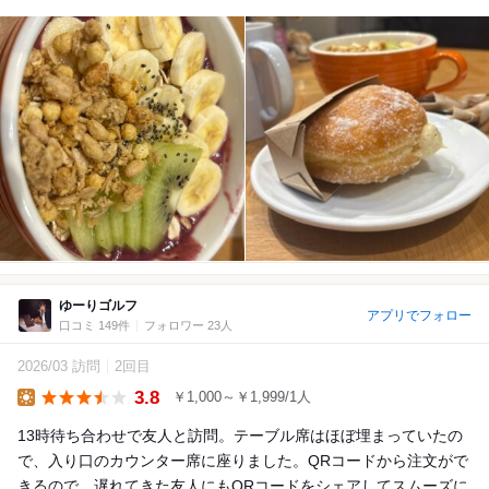
ゆーりゴルフ
アプリでフォロー
口コミ 149件
フォロワー 23人
2026/03 訪問
2回目
3.8
￥1,000～￥1,999/1人
Lunch
13時待ち合わせで友人と訪問。テーブル席はほぼ埋まっていたの
で、入り口のカウンター席に座りました。QRコードから注文がで
きるので、遅れてきた友人にもQRコードをシェアしてスムーズに