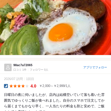
98ac7a72065
アプリでフォロー
口コミ 1件
フォロワー 0人
2026/07 訪問
1回目
4.0
￥2,000～￥2,999/1人
Dinner
日曜日の夜に伺いましたが、店内は結構空いていて落ち着いた雰
囲気でゆっくりご飯が食べれました。自分のスマホで注文してか
ら届くまでもかなり早く、一人当たりの料金も割と安めで、ご飯