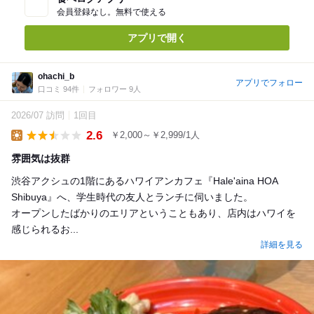
会員登録なし。無料で使える
アプリで開く
ohachi_b
アプリでフォロー
口コミ 94件
フォロワー 9人
2026/07 訪問
1回目
2.6
￥2,000～￥2,999/1人
Lunch
雰囲気は抜群
渋谷アクシュの1階にあるハワイアンカフェ『Hale'aina HOA
Shibuya』へ、学生時代の友人とランチに伺いました。
オープンしたばかりのエリアということもあり、店内はハワイを
感じられるお...
詳細を見る