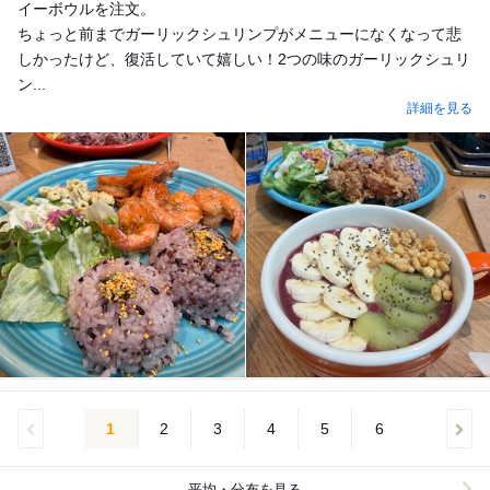
イーボウルを注文。
ちょっと前までガーリックシュリンプがメニューになくなって悲
しかったけど、復活していて嬉しい！2つの味のガーリックシュリ
ン...
詳細を見る
1
2
3
4
5
6
平均・分布を見る