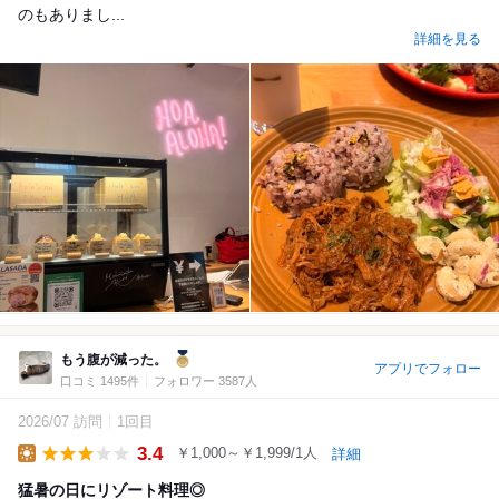
のもありまし...
詳細を見る
もう腹が減った。
アプリでフォロー
口コミ 1495件
フォロワー 3587人
2026/07 訪問
1回目
3.4
￥1,000～￥1,999/1人
詳細
Lunch
猛暑の日にリゾート料理◎