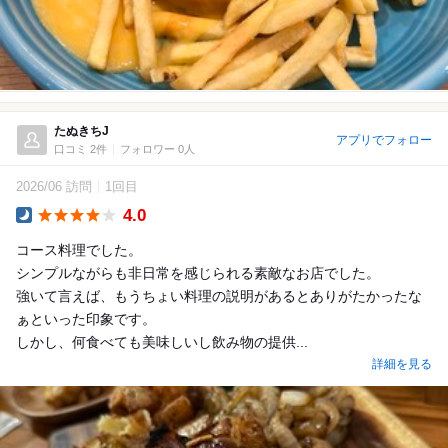
たぬきちJ
アプリでフォロー
口コミ 2件
フォロワー 0人
2026/06 訪問
1回目
4.0
Dinner
コース料理でした。
シンプルながらも非日常を感じられる素敵なお店でした。
強いて言えば、もうちょい料理の説明があるとありがたかったな
ぁといった印象です。
しかし、何食べても美味しいし飲み物の提供...
詳細を見る