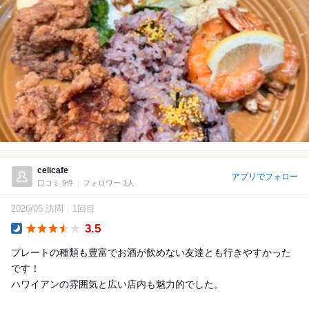
celicafe
アプリでフォロー
口コミ 9件
フォロワー 1人
2026/05 訪問
1回目
3.5
Dinner
プレートの種類も豊富でお酒が飲めない友達とも行きやすかった
です！
ハワイアンの雰囲気と広い店内も魅力的でした。