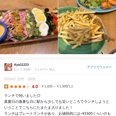
Aya11223
アプリでフォロー
口コミ 320件
フォロワー 92人
2026/07 訪問
1回目
4.0
￥1,000～￥1,999/1人
Lunch
ランチで伺いました◎
真夏日の激暑な日に駅から少しでも近いところでランチしようと
いうことでこちらにたまたま入りました！
ランチはプレートランチがあり、お値段的には~¥1500くらいのも