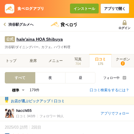
インストール
アプリで開く
渋谷駅グルメへ
ログイン
hale'aina HOA Shibuya
公式
渋谷駅/ダイニングバー､ カフェ､ ハワイ料理
写真
口コミ
クーポン
トップ
座席
メニュー
704
175
2
すべて
夜
昼
フォロー中
口コミ検索をするには？
179件
お店が選ぶピックアップ！口コミ
hacchi55
アプリでフォロー
口コミ 343件
フォロワー 99人
2025/03 訪問
2回目