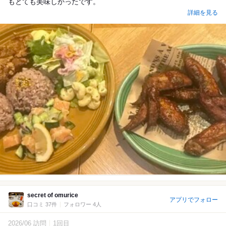
もとても美味しかったです。
詳細を見る
secret of omurice
アプリでフォロー
口コミ 37件
フォロワー 4人
2026/06 訪問
1回目