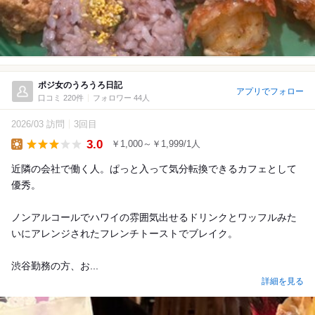
ポジ女のうろうろ日記
アプリでフォロー
口コミ 220件
フォロワー 44人
2026/03 訪問
3回目
3.0
￥1,000～￥1,999/1人
Lunch
近隣の会社で働く人。ぱっと入って気分転換できるカフェとして
優秀。
ノンアルコールでハワイの雰囲気出せるドリンクとワッフルみた
いにアレンジされたフレンチトーストでブレイク。
渋谷勤務の方、お...
詳細を見る