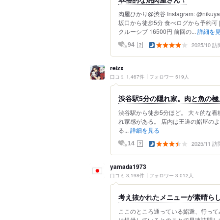
肉屋ひかり@渋谷 Instagram: @niku
坂口から徒歩5分 食べログから予約可 [全日
クルーシブ 16500円 前回の...
詳細を
2025/10 訪
？
94
reizx
口コミ 1,467件
フォロワー 519人
渋谷駅5分の隠れ家。肉と魚の極
渋谷駅から徒歩5分ほど。 大々的な
れ家感がある。 店内は王道の鮨屋の
る...
詳細を見る
2025/11 訪
？
14
yamada1973
口コミ 3,198件
フォロワー 3,012人
考え抜かれたメニューが素晴ら
ここのところ通っている鮨逅、行って
に提供しているとのことで早速訪問し