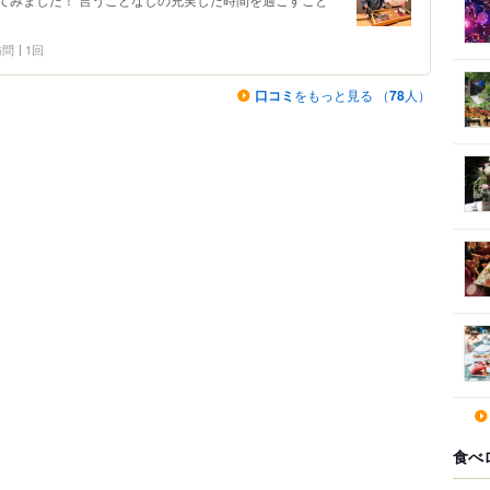
 訪問
1回
口コミ
をもっと見る （
78
人）
食べ