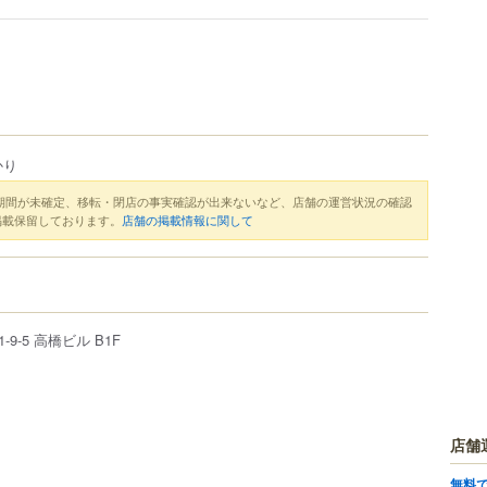
かり
期間が未確定、移転・閉店の事実確認が出来ないなど、店舗の運営状況の確認
掲載保留しております。
店舗の掲載情報に関して
1-9-5
高橋ビル B1F
店舗
無料