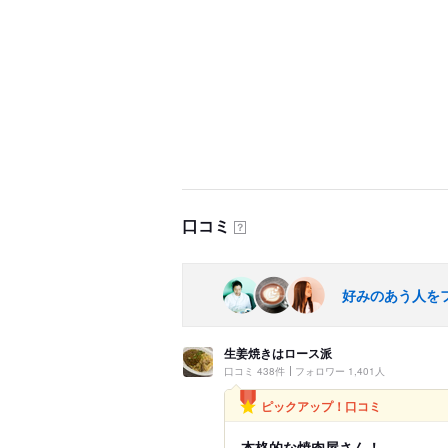
口コミ
？
好みのあう人を
生姜焼きはロース派
口コミ 438件
フォロワー 1,401人
ピックアップ！口コミ
本格的な焼肉屋さん！