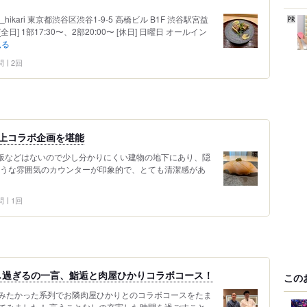
ya_hikari 東京都渋谷区渋谷1-9-5 高橋ビル B1F 渋谷駅宮益
] 1部17:30〜、2部20:00〜 [休日] 日曜日 オールイン
見る
問
2回
上コラボ企画を堪能
看板などはないので少し分かりにくい建物の地下にあり、隠
ような雰囲気のカウンターが印象的で、とても清潔感があ
問
1回
し過ぎるの一言、鮨逅と肉屋ひかりコラボコース！
この
みたかった系列でお隣肉屋ひかりとのコラボコースをたま
てみました！ 言うことなしの充実した時間を過ごすこと