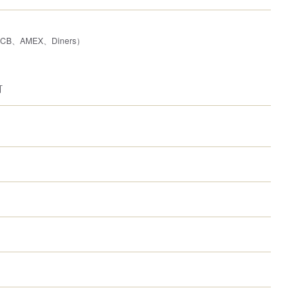
JCB、AMEX、Diners）
可