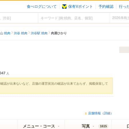
食べログについて
保有Vポイント
予約確認
行っ
山 焼肉
渋谷 焼肉
渋谷駅 焼肉
肉屋ひかり
047
人
実確認が出来ないなど、店舗の運営状況の確認が出来ておらず、掲載保留して
店舗情報（詳細）
メニュー・コース
写真
1615