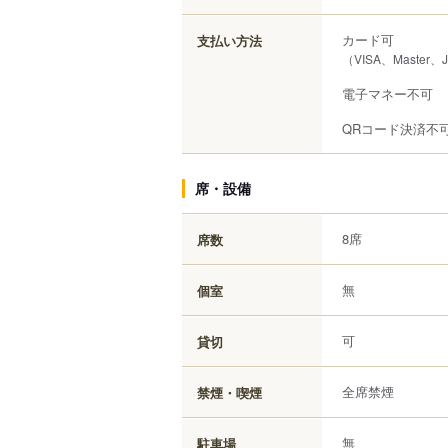
カード可
支払い方法
（VISA、Master、
電子マネー不可
QRコード決済不
席・設備
8席
席数
無
個室
可
貸切
全席禁煙
禁煙・喫煙
無
駐車場