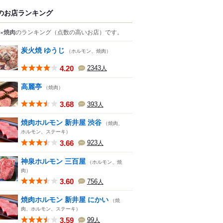
のお店ランキング
×焼肉
のランキング
（点数の高いお店）
です。
炭火焼 ゆうじ
（ホルモン、焼肉）
4.20
2343
人
高麗亭
（焼肉）
3.68
393
人
焼肉ホルモン 新井屋 渋谷
（焼肉、
ホルモン、ステーキ）
3.66
923
人
神泉ホルモン 三百屋
（ホルモン、焼
肉）
3.60
756
人
焼肉ホルモン 新井屋 にかい
（焼
肉、ホルモン、ステーキ）
3.59
99
人