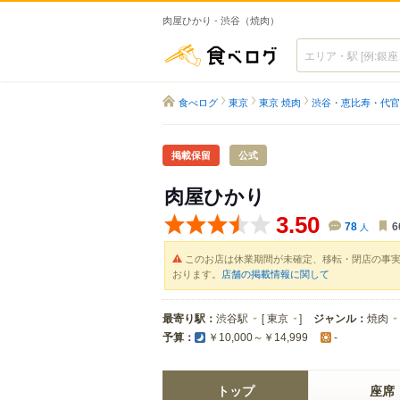
肉屋ひかり - 渋谷（焼肉）
食べログ
食べログ
東京
東京 焼肉
渋谷・恵比寿・代官
掲載保留
公式
肉屋ひかり
3.50
78
人
6
このお店は休業期間が未確定、移転・閉店の事
おります。
店舗の掲載情報に関して
最寄り駅：
渋谷駅
[
東京
]
ジャンル：
焼肉
予算：
￥10,000～￥14,999
-
トップ
座席