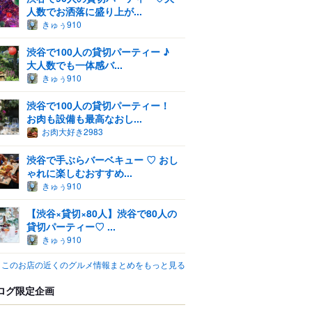
人数でお洒落に盛り上が...
きゅぅ910
渋谷で100人の貸切パーティー ♪
大人数でも一体感バ...
きゅぅ910
渋谷で100人の貸切パーティー！
お肉も設備も最高なおし...
お肉大好き2983
渋谷で手ぶらバーベキュー ♡ おし
ゃれに楽しむおすすめ...
きゅぅ910
【渋谷×貸切×80人】渋谷で80人の
貸切パーティー♡ ...
きゅぅ910
このお店の近くのグルメ情報まとめをもっと見る
ログ限定企画