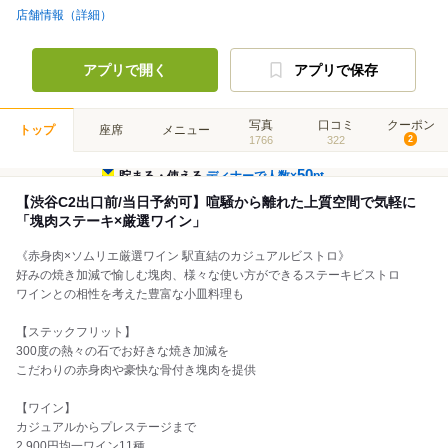
店舗情報（詳細）
アプリで開く
アプリで保存
写真
口コミ
クーポン
トップ
座席
メニュー
1766
322
2
50
貯まる・使える
ディナーで人数×
pt
【渋谷C2出口前/当日予約可】喧騒から離れた上質空間で気軽に
「塊肉ステーキ×厳選ワイン」
《赤身肉×ソムリエ厳選ワイン 駅直結のカジュアルビストロ》
好みの焼き加減で愉しむ塊肉、様々な使い方ができるステーキビストロ
ワインとの相性を考えた豊富な小皿料理も
【ステックフリット】
300度の熱々の石でお好きな焼き加減を
こだわりの赤身肉や豪快な骨付き塊肉を提供
【ワイン】
カジュアルからプレステージまで
2,900円均一ワイン11種