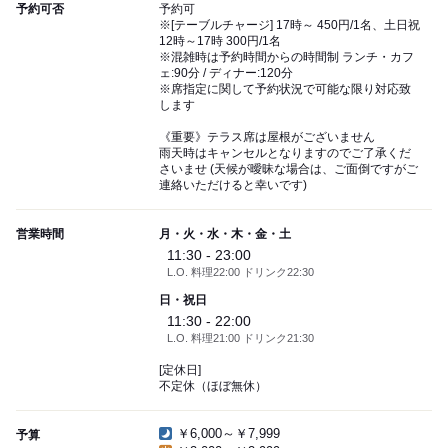
予約可否
予約可
※[テーブルチャージ] 17時～ 450円/1名、土日祝
12時～17時 300円/1名
※混雑時は予約時間からの時間制 ランチ・カフ
ェ:90分 / ディナー:120分
※席指定に関して予約状況で可能な限り対応致
します
《重要》テラス席は屋根がございません
雨天時はキャンセルとなりますのでご了承くだ
さいませ (天候が曖昧な場合は、ご面倒ですがご
連絡いただけると幸いです)
営業時間
月・火・水・木・金・土
11:30 - 23:00
L.O. 料理22:00 ドリンク22:30
日・祝日
11:30 - 22:00
L.O. 料理21:00 ドリンク21:30
[定休日]
不定休（ほぼ無休）
￥6,000～￥7,999
予算