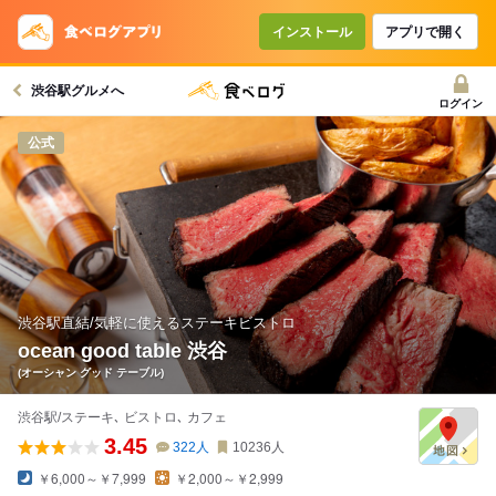
コースで使えるクーポン
戻る
インストール
アプリで開く
渋谷駅グルメへ
クーポンを利用せず予約する
ログイン
公式
渋谷駅直結/気軽に使えるステーキビストロ
ocean good table 渋谷
(オーシャン グッド テーブル)
渋谷駅/ステーキ､ ビストロ､ カフェ
3.45
322
人
10236
人
￥6,000～￥7,999
￥2,000～￥2,999