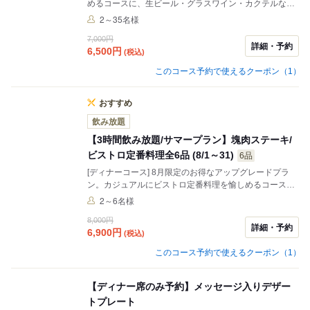
めるコースに、生ビール・グラスワイン・カクテルなど
約20種の飲み放題を付けて特別価格で。メインは赤身肉
2～35名様
本来の旨味をしっかり感じられる「オーストラリア産
7,000円
WAGYU」。
詳細・予約
6,500
円
(税込)
このコース予約で使えるクーポン（1）
おすすめ
飲み放題
【3時間飲み放題/サマープラン】塊肉ステーキ/
ビストロ定番料理全6品 (8/1～31)
6品
[ディナーコース] 8月限定のお得なアップグレードプラ
ン。カジュアルにビストロ定番料理を愉しめるコース
に、生ビール・グラスワイン・カクテルなど約20種の3
2～6名様
時間飲み放題を。メインは赤身肉本来の旨味をしっかり
8,000円
感じられる「オーストラリア産 WAGYU」。
詳細・予約
6,900
円
(税込)
このコース予約で使えるクーポン（1）
【ディナー席のみ予約】メッセージ入りデザー
トプレート