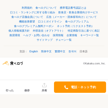
利用規約
食べログについて
携帯電話番号認証とは
口コミ・ランキングに対する取り組み
飲食店・飲食企業様向けサービス
食べログ店舗会員について
広告（メーカー・団体様等向け）について
機能改善要望
口コミガイドライン
食べログプレミアム
食べログプレミアム無料クーポン
ネット予約（リクエスト予約）
個人情報保護方針
外部送信（オプトアウト）
特定商取引法に基づく表記
推奨環境
ヘルプ・お問い合わせ
採用情報
企業情報
キーワード一覧
サイトマップ
チェーン一覧
言語：
English
简体中文
繁體中文
한국어
日本語
©Kakaku.com, Inc.
電話・ネット予約
行った
保存
共有