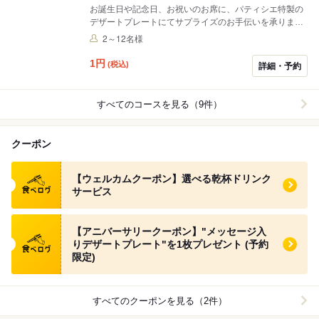
お誕生日や記念日、お祝いのお席に、パティシエ特製の
デザートプレートにてサプライズのお手伝いを承りま
す。ご希望のメッセージをチョコレートでお書き添え致
2～12名様
します。
1
円
(税込)
詳細・予約
すべてのコースを見る（9件）
クーポン
食べログ クーポン
【ウェルカムクーポン】選べる乾杯ドリンク
サービス
食べログ クーポン
【アニバーサリークーポン】"メッセージ入
りデザートプレート"を1枚プレゼント (予約
限定)
すべてのクーポンを見る（2件）