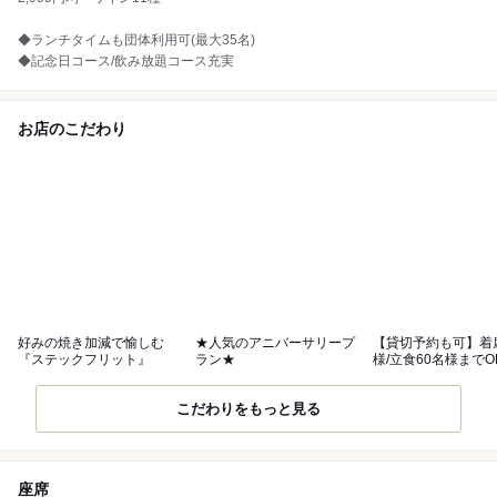
◆ランチタイムも団体利用可(最大35名)
◆記念日コース/飲み放題コース充実
お店のこだわり
好みの焼き加減で愉しむ
★人気のアニバーサリープ
【貸切予約も可】着
『ステックフリット』
ラン★
様/立食60名様までO
こだわりをもっと見る
座席