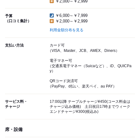
￥2,000～￥2,999
￥6,000～￥7,999
予算
（口コミ集計）
￥2,000～￥2,999
利用金額分布を見る
支払い方法
カード可
（VISA、Master、JCB、AMEX、Diners）
電子マネー可
（交通系電子マネー（Suicaなど）、iD、QUICPa
y）
QRコード決済可
（PayPay、d払い、楽天ペイ、au PAY）
サービス料・
17:00以降 テーブルチャージ¥450(コース料金は
チャージ
チャージ込み価格) 土日祝日17時までウィーク
エンドチャージ¥300(税込み)
席・設備