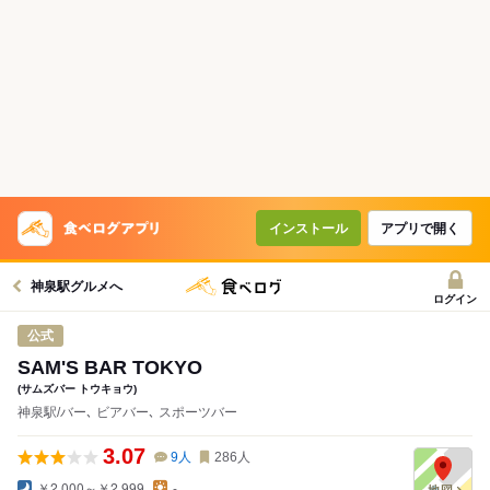
インストール
アプリで開く
神泉駅グルメへ
ログイン
公式
SAM'S BAR TOKYO
(サムズバー トウキョウ)
神泉駅/バー､ ビアバー､ スポーツバー
3.07
9
人
286
人
￥2,000～￥2,999
-