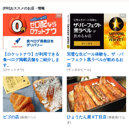
[PR]おススメのお店・情報
PR
PR
【ロケットナウ】が利用できる
完璧な生ビール体験を。ザ・パ
食べログ掲載店舗をご紹介しま
ーフェクト黒ラベルが飲めるお
す。
店
(ロケットナウ)
(サッポロビール)
ビゴの店
ひょうたん屋 6丁目店
(銀座/パン)
(東銀座/うな
ぎ)