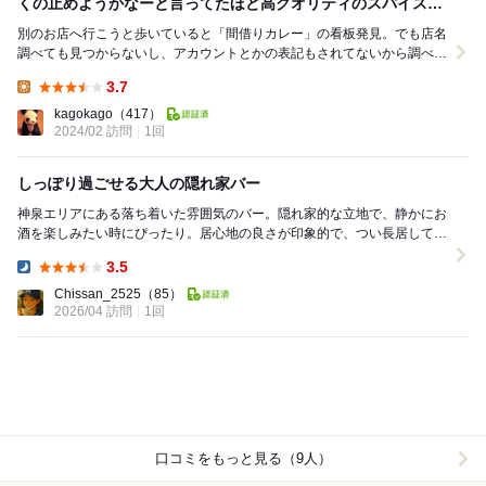
くの止めようかなーと言ってたほど高クオリティのスパイスが
効いた自然派カレー！
別のお店へ行こうと歩いていると「間借りカレー」の看板発見。でも店名
調べても見つからないし、アカウントとかの表記もされてないから調べら
れないし…と思ったけど、とにかく入店。食べてみた...
3.7
Lunch:
kagokago
（417）
2024/02 訪問
1回
しっぽり過ごせる大人の隠れ家バー
神泉エリアにある落ち着いた雰囲気のバー。隠れ家的な立地で、静かにお
酒を楽しみたい時にぴったり。居心地の良さが印象的で、つい長居してし
まう空間。ゆっくり会話を楽しみたい夜におすすめの...
3.5
Dinner:
Chissan_2525
（85）
2026/04 訪問
1回
口コミをもっと見る（9人）