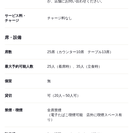
か、店舗にお問い合わせください。
サービス料・
チャージ料なし
チャージ
席・設備
席数
25席（カウンター10席 テーブル13席）
最大予約可能人数
25人（着席時）、35人（立食時）
個室
無
貸切
可（20人～50人可）
禁煙・喫煙
全席禁煙
（電子たばこ喫煙可能 店外に喫煙スペース有
り）