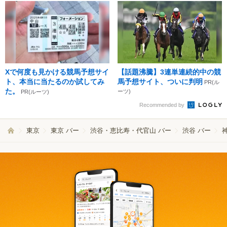
Xで何度も見かける競馬予想サイ
【話題沸騰】3連単連続的中の競
ト、本当に当たるのか試してみ
馬予想サイト、ついに判明
PR(ル
た。
ーツ)
PR(ルーツ)
Recommended by
東京
東京 バー
渋谷・恵比寿・代官山 バー
渋谷 バー