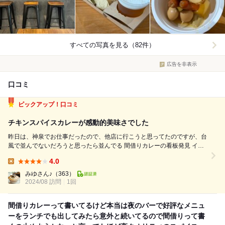
すべての写真を見る（82件）
広告を非表示
口コミ
ピックアップ！口コミ
チキンスパイスカレーが感動的美味さでした
昨日は、神泉でお仕事だったので、他店に行こうと思ってたのですが、台
風で並んでないだろうと思ったら並んでる 間借りカレーの看板発見 イン
スタのフォロワーさんがアップしてたお店じゃなかったっけ？喫煙スペー
4.0
スあります。これは行くっきゃない。 エレベーターで4階まであがると、
Lunch:
バーっぽくないカフ...
みゆさん♪
（363）
2024/08 訪問
1回
間借りカレーって書いてるけど本当は夜のバーで好評なメニュ
ーをランチでも出してみたら意外と続いてるので間借りって書