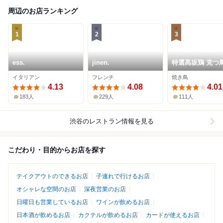
周辺のお店ランキング
1
2
3
ess.
jinen.
特選髙坂鶏 克つ
イタリアン
フレンチ
焼き鳥
4.13
4.08
4.01
183人
229人
111人
渋谷
のレストラン情報を見る
こだわり・目的からお店を探す
テイクアウトのできるお店
子連れで行けるお店
オシャレな空間のお店
深夜営業のお店
日曜日も営業しているお店
ワインが飲めるお店
日本酒が飲めるお店
カクテルが飲めるお店
カードが使えるお店