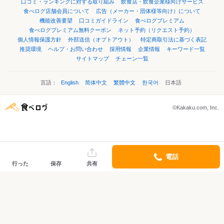
口コミ・ランキングに対する取り組み
飲食店・飲食企業様向けサービス
食べログ店舗会員について
広告（メーカー・団体様等向け）について
機能改善要望
口コミガイドライン
食べログプレミアム
食べログプレミアム無料クーポン
ネット予約（リクエスト予約）
個人情報保護方針
外部送信（オプトアウト）
特定商取引法に基づく表記
推奨環境
ヘルプ・お問い合わせ
採用情報
企業情報
キーワード一覧
サイトマップ
チェーン一覧
言語：
English
简体中文
繁體中文
한국어
日本語
©Kakaku.com, Inc.
電話
行った
保存
共有