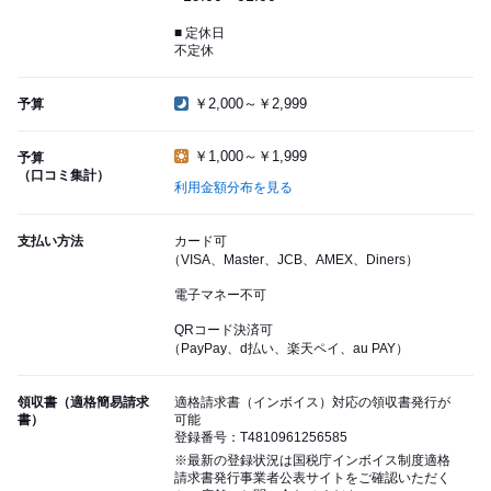
■ 定休日
不定休
￥2,000～￥2,999
予算
￥1,000～￥1,999
予算
（口コミ集計）
利用金額分布を見る
支払い方法
カード可
（VISA、Master、JCB、AMEX、Diners）
電子マネー不可
QRコード決済可
（PayPay、d払い、楽天ペイ、au PAY）
領収書（適格簡易請求
適格請求書（インボイス）対応の領収書発行が
書）
可能
登録番号：T4810961256585
※最新の登録状況は国税庁インボイス制度適格
請求書発行事業者公表サイトをご確認いただく