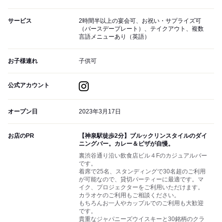
サービス
2時間半以上の宴会可、お祝い・サプライズ可
（バースデープレート）、テイクアウト、複数
言語メニューあり（英語）
お子様連れ
子供可
公式アカウント
オープン日
2023年3月17日
お店のPR
【神泉駅徒歩2分】ブルックリンスタイルのダイ
ニングバー。カレー＆ピザが自慢。
裏渋谷通り沿い飲食店ビル４Fのカジュアルバー
です。
着席で25名、スタンディングで30名超のご利用
が可能なので、貸切パーティーに最適です。マ
イク、プロジェクターをご利用いただけます。
カラオケのご利用もご相談ください。
もちろんお一人やカップルでのご利用も大歓迎
です。
貴重なジャパニーズウイスキーと30銘柄のクラ