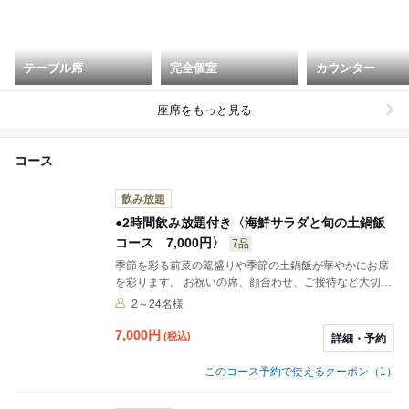
テーブル席
完全個室
カウンター
座席をもっと見る
コース
飲み放題
●2時間飲み放題付き〈海鮮サラダと旬の土鍋飯
コース 7,000円〉
7品
季節を彩る前菜の篭盛りや季節の土鍋飯が華やかにお席
を彩ります。 お祝いの席、顔合わせ、ご接待など大切な
お席に、季節の美味を心ゆくまでご堪能ください。
2～24名様
7,000
円
(税込)
詳細・予約
このコース予約で使えるクーポン（1）