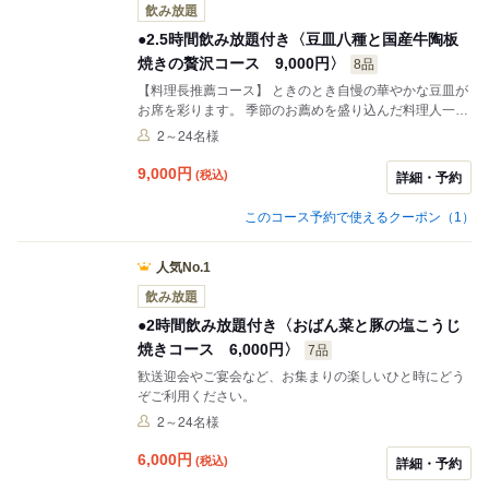
飲み放題
●2.5時間飲み放題付き〈豆皿八種と国産牛陶板
焼きの贅沢コース 9,000円〉
8品
【料理長推薦コース】 ときのとき自慢の華やかな豆皿が
お席を彩ります。 季節のお薦めを盛り込んだ料理人一押
しコースです。大切な方とのひと時をお過ごし頂けま
2～24名様
す。お一人様ずつ提供する会席スタイルなので、ご接待
や顔合わせにも最適です。
9,000
円
(税込)
詳細・予約
このコース予約で使えるクーポン（1）
人気No.1
飲み放題
●2時間飲み放題付き〈おばん菜と豚の塩こうじ
焼きコース 6,000円〉
7品
歓送迎会やご宴会など、お集まりの楽しいひと時にどう
ぞご利用ください。
2～24名様
6,000
円
(税込)
詳細・予約