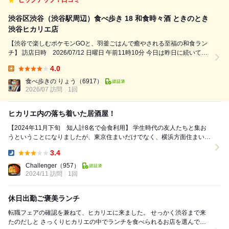
ピックアップ！口コミ
渋谷区渋谷（渋谷駅周辺）食べ歩き 18 和食時々酒 ときのとき
渋谷ヒカリエ店
【渋谷で楽しむポケモンGOと、羽釜ごはんで癒やされる至福の和食ラン
チ】 訪店日時 2026/07/12 日曜日 午前11時10分 今日は昨日に続いて
「世界中の大勢のトレーナーたちと一緒に、「Pokémon GO Fest 2026：
4.0
グローバル」昨日は東急田園都市線たまプラーザ駅周辺で楽し...
Lunch:
食べ歩きの りょう
（6917）
2026/07 訪問
1回
ヒカリエ内の落ち着いた居酒屋！
【2024年11月下旬 知人計8名で会食利用】 学生時代の友人たちと集お
うということになりましたが、東京住まいだけでなく、横浜方面住まいの
人も多かったこともあり、渋谷駅周辺で...
3.4
Dinner:
Challenger
（957）
2024/11 訪問
1回
休日出勤ご褒美ランチ
転職フェアの確認を兼ねて、ヒカリエに来ました。 せっかく渋谷まで来
たのだしと さっくりヒカリエの中でランチを食べられるお店を選んでこ