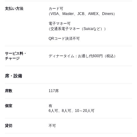
支払い方法
カード可
（VISA、Master、JCB、AMEX、Diners）
電子マネー可
（交通系電子マネー（Suicaなど））
QRコード決済不可
サービス料・
ディナータイム：お通し代600円（税込）
チャージ
席・設備
席数
117席
個室
有
6人可、8人可、10～20人可
貸切
不可