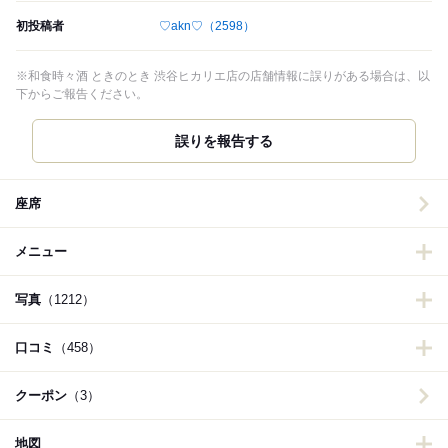
初投稿者
♡akn♡
（2598）
※和食時々酒 ときのとき 渋谷ヒカリエ店の店舗情報に誤りがある場合は、以
下からご報告ください。
誤りを報告する
座席
メニュー
写真
（1212）
口コミ
（458）
クーポン
（3）
地図