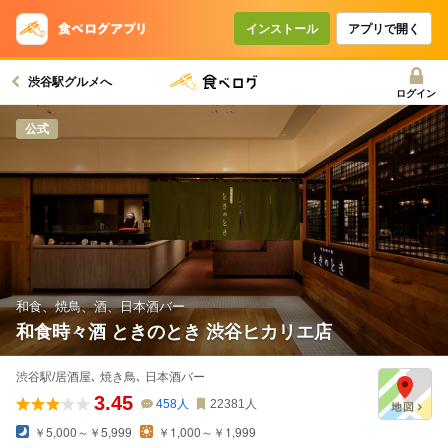
コースで使えるクーポン
戻る
インストール
アプリで開く
渋谷駅グルメへ
クーポンを利用せず予約する
ログイン
公式
和食、焼鳥、酒、日本酒バー
和食時々酒 ときのとき 渋谷ヒカリエ店
渋谷駅/居酒屋､ 焼き鳥､ 日本酒バー
3.45
458
人
22381
人
￥5,000～￥5,999
￥1,000～￥1,999