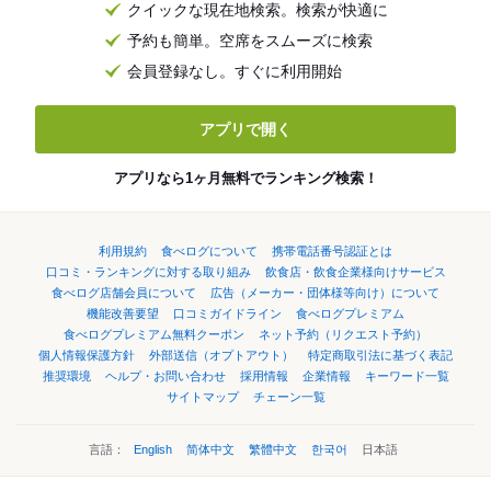
クイックな現在地検索。検索が快適に
予約も簡単。空席をスムーズに検索
会員登録なし。すぐに利用開始
アプリで開く
アプリなら1ヶ月無料でランキング検索！
利用規約
食べログについて
携帯電話番号認証とは
口コミ・ランキングに対する取り組み
飲食店・飲食企業様向けサービス
食べログ店舗会員について
広告（メーカー・団体様等向け）について
機能改善要望
口コミガイドライン
食べログプレミアム
食べログプレミアム無料クーポン
ネット予約（リクエスト予約）
個人情報保護方針
外部送信（オプトアウト）
特定商取引法に基づく表記
推奨環境
ヘルプ・お問い合わせ
採用情報
企業情報
キーワード一覧
サイトマップ
チェーン一覧
言語：
English
简体中文
繁體中文
한국어
日本語