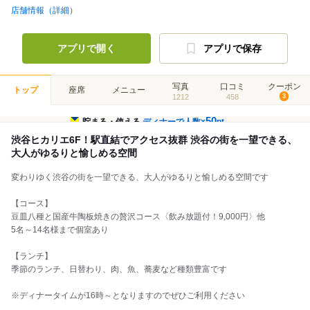
店舗情報（詳細）
アプリで開く
アプリで保存
写真
口コミ
クーポン
トップ
座席
メニュー
1212
458
3
50
貯まる・使える
ディナーで人数×
pt
渋谷ヒカリエ6F！駅直結でアクセス抜群 渋谷の街を一望できる、
大人がゆるりと愉しめる空間
変わりゆく渋谷の街を一望できる、大人がゆるりと愉しめる空間です
【コース】
豆皿八種と国産牛陶板焼きの贅沢コース〈飲み放題付！9,000円〉他
5名～14名様まで個室あり
【ランチ】
季節のランチ、日替わり、肉、魚、蕎麦など種類豊富です
※ディナータイムが16時～となりますのでぜひご利用ください