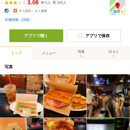
3.08
5
人
180
人
-
￥1,000～￥1,999
店舗情報（詳細）
アプリで開く
アプリで保存
写真
口コミ
トップ
メニュー
14
5
写真