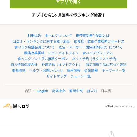
アプリで開く
アプリなら1ヶ月無料でランキング検索！
利用規約
食べログについて
携帯電話番号認証とは
口コミ・ランキングに対する取り組み
飲食店・飲食企業様向けサービス
食べログ店舗会員について
広告（メーカー・団体様等向け）について
機能改善要望
口コミガイドライン
食べログプレミアム
食べログプレミアム無料クーポン
ネット予約（リクエスト予約）
個人情報保護方針
外部送信（オプトアウト）
特定商取引法に基づく表記
推奨環境
ヘルプ・お問い合わせ
採用情報
企業情報
キーワード一覧
サイトマップ
チェーン一覧
言語：
English
简体中文
繁體中文
한국어
日本語
©Kakaku.com, Inc.