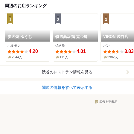
周辺のお店ランキング
1
2
3
炭火焼 ゆうじ
特選髙坂鶏 克つ鳥
VIRON 渋谷店
ホルモン
焼き鳥
パン
4.20
4.01
3.83
2344人
111人
3982人
渋谷
のレストラン情報を見る
関連の情報をすべて表示する
広告を非表示