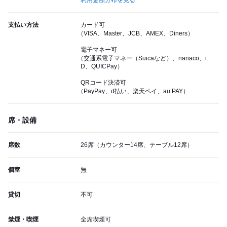
利用金額分布を見る
支払い方法
カード可
（VISA、Master、JCB、AMEX、Diners）
電子マネー可
（交通系電子マネー（Suicaなど）、nanaco、i
D、QUICPay）
QRコード決済可
（PayPay、d払い、楽天ペイ、au PAY）
席・設備
席数
26席（カウンター14席、テーブル12席）
個室
無
貸切
不可
禁煙・喫煙
全席喫煙可