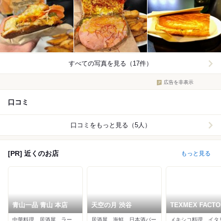
すべての写真を見る（17件）
広告を非表示
口コミ
口コミをもっと見る（5人）
[PR] 近くのお店
もっと見る
青山一品 青山 本店
天空の月 渋谷
TEXMEX FACTO
渋谷公園通り店
中華料理、居酒屋、ラーメン
居酒屋、海鮮、日本酒バー