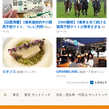
【話題沸騰】3連単連続的中の競
【SNS騒然】3連単を当て続ける
馬予想サイト、ついに判明
競馬予想サイトが異常すぎる
PR(ル
PR
ーツ)
(ルーツ)
ロオジエ
GRANBLANC
(銀座/フレンチ)
(銀座一丁目/ダイニン
グバー)
Recommended by
東京
東京 サンドイッチ
渋谷・恵比寿・代官山 サンドイッチ