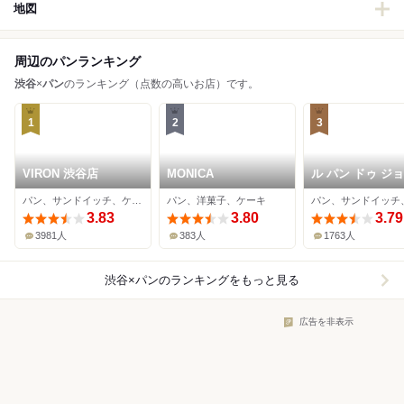
地図
周辺のパンランキング
渋谷
×
パン
のランキング（点数の高いお店）です。
1
2
3
VIRON 渋谷店
MONICA
ル パン ドゥ ジ
ル・ロブション 
パン、サンドイッチ、ケーキ
パン、洋菓子、ケーキ
ヒカリエShinQs
3.83
3.80
3.79
3981人
383人
1763人
渋谷×パン
のランキングをもっと見る
広告を非表示