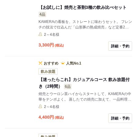
【お試しに】焼売と茶割3種の飲み比べセット
4品
KAMERAの看板を、ストレートに味わうセット。 フレン
チの技法で仕込んだ「山形豚の熟成焼売」など定番2種
と前菜に、香り高いウーロン茶ハイ3種の飲み比べをセ
2～4名様
ットにしました。 飲み放題ではなく、自分のペースで楽
しむ構成。 まずはKAMERAの雰囲気を知りたい夜にどう
3,300
円
(税込)
詳細・予約
ぞ。 【おすすめ利用シーン】 サクッと焼売と茶割を楽し
みたい方に。
おすすめ
人気No.1
飲み放題
【迷ったらこれ】カジュアルコース 飲み放題付
き（2時間）
6品
焼売とウーロン茶ハイからスタートして、KAMERAの中
華をテンポよく。 蒸したての焼売に加えて、一品料理や
お酒が進むメニューをバランスよく揃えました。 お酒の
2～4名様
ペースを気にせず楽しめる、2時間の飲み放題付き。
【おすすめ利用シーン】 少人数での食事、友人との軽い
4,400
円
(税込)
詳細・予約
飲み会に。
飲み放題