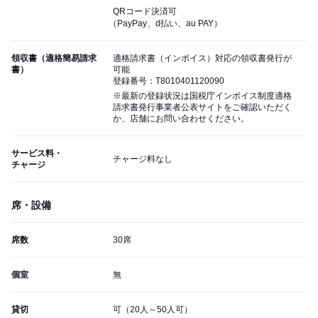
QRコード決済可
（PayPay、d払い、au PAY）
領収書（適格簡易請求
適格請求書（インボイス）対応の領収書発行が
書）
可能
登録番号：T8010401120090
※最新の登録状況は国税庁インボイス制度適格
請求書発行事業者公表サイトをご確認いただく
か、店舗にお問い合わせください。
サービス料・
チャージ料なし
チャージ
席・設備
席数
30席
個室
無
貸切
可（20人～50人可）