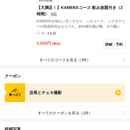
【大満足！】KAMERAコース 飲み放題付き（2
時間）
9品
KAMERAを味わい尽くすなら、このコース。 シグネチャ
ーの熟成焼売はもちろん、炒め物や揚げ物、〆の麺にデ
ザートまで、本格中華をフルラインナップで出します。
2～4名様
全9品のしっかりとしたボリューム＋飲み放題。 今日は
腰を据えてじっくり飲んで、食べていってください。
5,500
円
(税込)
詳細・予約
【おすすめ利用シーン】 友人との食事、会社の飲み会、
カジュアルな会食に。
すべてのコースを見る（3件）
クーポン
食べログ クーポン
店長とチェキ撮影
すべてのクーポンを見る（1件）
投稿写真