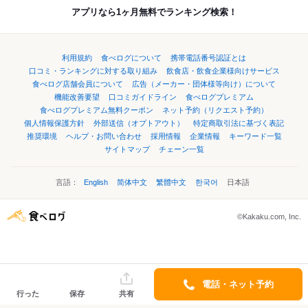
アプリなら1ヶ月無料でランキング検索！
利用規約
食べログについて
携帯電話番号認証とは
口コミ・ランキングに対する取り組み
飲食店・飲食企業様向けサービス
食べログ店舗会員について
広告（メーカー・団体様等向け）について
機能改善要望
口コミガイドライン
食べログプレミアム
食べログプレミアム無料クーポン
ネット予約（リクエスト予約）
個人情報保護方針
外部送信（オプトアウト）
特定商取引法に基づく表記
推奨環境
ヘルプ・お問い合わせ
採用情報
企業情報
キーワード一覧
サイトマップ
チェーン一覧
言語：
English
简体中文
繁體中文
한국어
日本語
©Kakaku.com, Inc.
電話・ネット予約
行った
保存
共有