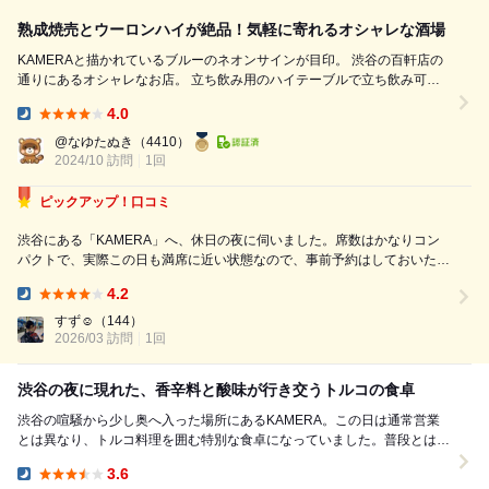
熟成焼売とウーロンハイが絶品！気軽に寄れるオシャレな酒場
KAMERAと描かれているブルーのネオンサインが目印。 渋谷の百軒店の
通りにあるオシャレなお店。 立ち飲み用のハイテーブルで立ち飲み可。
座って飲めるテーブル席とカウンター席もあり、 フラッと寄って呑んで
4.0
も良さそう。 私と友達はガッツリ食べたかったので 早めの時間に行って
Dinner:
テーブル席へ。 烏龍茶の種類が選べるので ウーロンハイも人気なんだと
@なゆたぬき
（4410）
か。 私はお酒があまり得意ではない...
2024/10 訪問
1回
ピックアップ！口コミ
渋谷にある「KAMERA」へ、休日の夜に伺いました。席数はかなりコン
パクトで、実際この日も満席に近い状態なので、事前予約はしておいた方
が安心です。 注文したのは、 島根県産いかわさ・干し豆腐と春菊のナム
4.2
ル・山形豚の熟成焼売・仔羊と黒米の熟成焼売・海老の水焼売・岩海苔と
Dinner:
きのこの春巻き・特製よだ...
すず︎☺︎
（144）
2026/03 訪問
1回
渋谷の夜に現れた、香辛料と酸味が行き交うトルコの食卓
渋谷の喧騒から少し奥へ入った場所にあるKAMERA。この日は通常営業
とは異なり、トルコ料理を囲む特別な食卓になっていました。普段とは違
う料理との出会いがありながら、堅苦しくなく、酒...
3.6
Dinner: