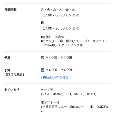
営業時間
月・火・水・木・金・土
17:00 - 00:00
L.O. 23:00
日
17:00 - 23:00
L.O. 22:00
■定休日／不定休
■カウンター7席／横並びローテブル2席／ハイテ
ーブル4席／スタンディング席
￥4,000～￥4,999
予算
￥4,000～￥4,999
予算
（口コミ集計）
利用金額分布を見る
支払い方法
カード可
（VISA、Master、JCB、AMEX、Diners）
電子マネー可
（交通系電子マネー（Suicaなど）、iD、QUICPa
y）