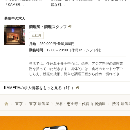
「KAMER…
盛な料…
募集中の求人
調理師・調理スタッフ
正社員
月給
250,000円~540,000円
勤務時間
12:00～23:00（休憩1h・シフト制）
当店では、仕込み全般を中心に、焼売、アジア料理の調理業
務を担っていただきます。具体的には、食材のカットや下ご
しらえ、焼売の成形、簡単な調理工程から始め、慣れてきた
ら本格的な調理や盛り付けもお任せします。 1日の平均調理
件数は31〜50食程度です。ピークタイムでも無理のないペー
KAMERAの求人情報をもっと見る（
1
件）
スで進めることができ、ポジションごとに役割が分かれてい
るため、ご自身の担当業務に集中しやすい環境です。仕込み
や調理も分担して行いますので、初めてでも安心です。 未経
東京
東京 居酒屋
渋谷・恵比寿・代官山 居酒屋
渋谷 居酒
験の方でも安心して働けるよう、チーム全体でフォロー体制
を整えています。分からないことや困ったことがあれば、す
ぐに先輩スタッフがサポートします。ひとつずつ丁寧にお教
えしますので、調理が初めての方も安心してご応募くださ
い。