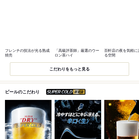
フレンチの技法が光る熟成
「高級評茶師」厳選のウー
百軒店の夜を気軽に
焼売
ロン茶ハイ
る空間
こだわりをもっと見る
スーパードライ SUPER C
ビールのこだわり