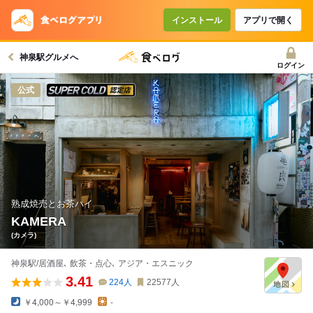
コースで使えるクーポン
戻る
インストール
アプリで開く
神泉駅グルメへ
クーポンを利用せず予約する
ログイン
スーパードライ SUPER COLD認定店
公式
熟成焼売とお茶ハイ
KAMERA
(カメラ)
神泉駅/居酒屋､ 飲茶・点心､ アジア・エスニック
3.41
224
人
22577
人
￥4,000～￥4,999
-