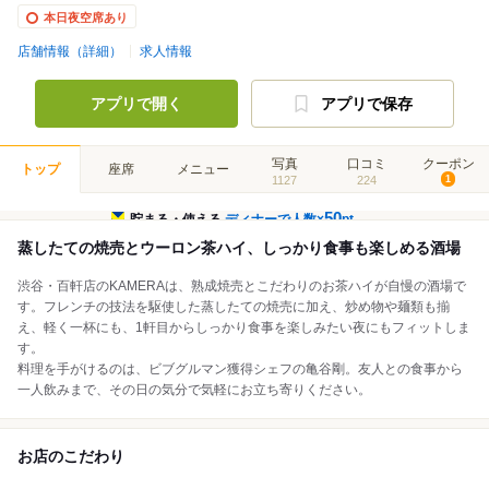
本日夜空席あり
店舗情報（詳細）
求人情報
アプリで開く
アプリで保存
写真
口コミ
クーポン
トップ
座席
メニュー
1127
224
1
50
貯まる・使える
ディナーで人数×
pt
蒸したての焼売とウーロン茶ハイ、しっかり食事も楽しめる酒場
渋谷・百軒店のKAMERAは、熟成焼売とこだわりのお茶ハイが自慢の酒場で
す。フレンチの技法を駆使した蒸したての焼売に加え、炒め物や麺類も揃
え、軽く一杯にも、1軒目からしっかり食事を楽しみたい夜にもフィットしま
す。
料理を手がけるのは、ビブグルマン獲得シェフの亀谷剛。友人との食事から
一人飲みまで、その日の気分で気軽にお立ち寄りください。
お店のこだわり