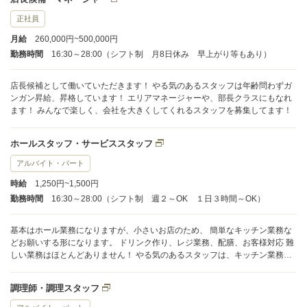
正社員
月給
260,000円~500,000円
勤務時間
16:30～28:00（シフト制 月8日休み 早上がり等もあり）
店長候補として働いていただきます！ やる気のあるスタッフは年齢問わずガ
ンガン昇給、昇格しています！ エリアマネージャーや、部長クラスにもなれ
ます！ みんなで楽しく、会社を大きくしてくれるスタッフを募集してます！
ホールスタッフ・サービススタッフ
アルバイト・パート
時給
1,250円~1,500円
勤務時間
16:30～28:00（シフト制 週２～OK １日３時間～OK）
基本はホール業務になりますが、小さいお店のため、 簡単なキッチン業務な
どお願いする形になります。 ドリンク作り、レジ業務、配膳、お客様対応 難
しい業務はほとんどありません！ やる気のあるスタッフは、キッチン業務も
ガンガン教えています！ 業務内容の希望はできる限り考慮いたしますので、
面接時にお気軽にご相談ください！
調理師・調理スタッフ