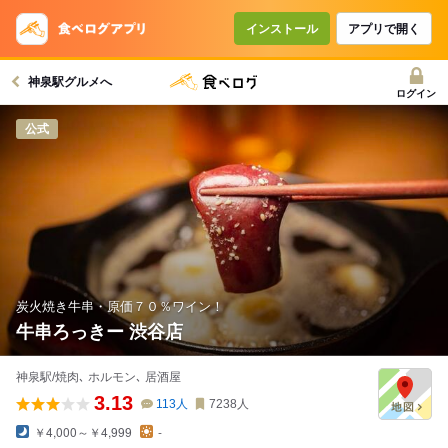
コースで使えるクーポン
戻る
インストール
アプリで開く
神泉駅グルメへ
クーポンを利用せず予約する
ログイン
公式
炭火焼き牛串・原価７０％ワイン！
牛串ろっきー 渋谷店
神泉駅/焼肉､ ホルモン､ 居酒屋
3.13
113
人
7238
人
￥4,000～￥4,999
-