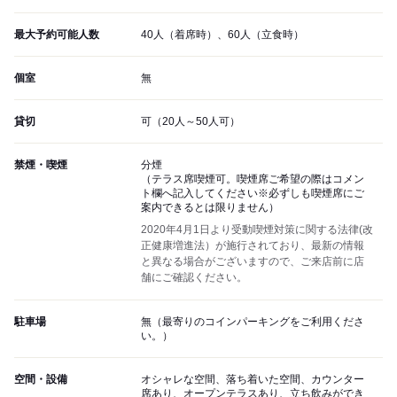
最大予約可能人数
40人（着席時）、60人（立食時）
個室
無
貸切
可（20人～50人可）
禁煙・喫煙
分煙
（テラス席喫煙可。喫煙席ご希望の際はコメン
ト欄へ記入してください※必ずしも喫煙席にご
案内できるとは限りません）
2020年4月1日より受動喫煙対策に関する法律(改
正健康増進法）が施行されており、最新の情報
と異なる場合がございますので、ご来店前に店
舗にご確認ください。
駐車場
無（最寄りのコインパーキングをご利用くださ
い。）
空間・設備
オシャレな空間、落ち着いた空間、カウンター
席あり、オープンテラスあり、立ち飲みができ