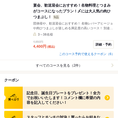
宴会、歓送迎会におすすめ！名物料理とつまみ
がコースになったプラン！〆には大人気の肉ひ
つまぶし！
9品
団体様や、歓送迎会におすすめ！ 名物レバーアヒージョ
や肉ひつまぶしが楽しめる満足度の高いコース！ 別途飲
み放題も付けられます！
3～38名様
4,950円
詳細・予約
4,400
円
(税込)
このコース予約で使えるクーポン（6）
すべてのコースを見る（2件）
クーポン
食べログ クーポン
記念日、誕生日プレートをプレゼント！全力
でお祝いいたします！コメント欄に希望の内
容を記入してください！
食べログ クーポン
スタッフとチンチロ対決！買ったらお好きな