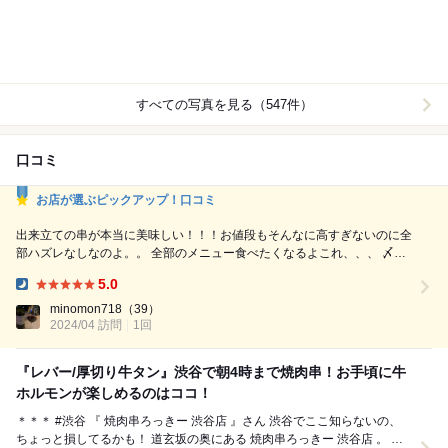
すべての写真を見る（547件）
口コミ
お店が選ぶピックアップ！口コミ
出来立ての串が本当に美味しい！！！お値段もそんなに高すぎないのに全
部ハズレなしなのよ。。 全部のメニュー食べたくなるよこれ、、、 〆も
ので牛ユッケひつまぶしってやつもたまらんかったですわ ラーメンまで
5.0
いっちゃってかなり堪能させて貰いました、絶対また行く
Dinner:
minomon718
（39）
2024/04 訪問
1回
『レバー/厚切り牛タン』渋谷で朝4時まで焼肉串！お手頃に牛
ホルモンが楽しめるのはココ！
＊＊＊ #渋谷 『 焼肉串ろっきー 渋谷店 』さん 渋谷でここ知らないの、
ちょっと損してるかも！ 道玄坂の奥にある 焼肉串ろっきー 渋谷店 。 焼