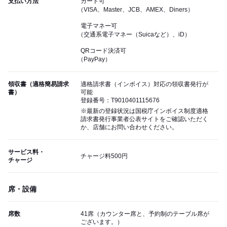
支払い方法
カード可
（VISA、Master、JCB、AMEX、Diners）
電子マネー可
（交通系電子マネー（Suicaなど）、iD）
QRコード決済可
（PayPay）
領収書（適格簡易請求
適格請求書（インボイス）対応の領収書発行が
書）
可能
登録番号：T9010401115676
※最新の登録状況は国税庁インボイス制度適格
請求書発行事業者公表サイトをご確認いただく
か、店舗にお問い合わせください。
サービス料・
チャージ料500円
チャージ
席・設備
席数
41席（カウンター席と、予約制のテーブル席が
ございます。）