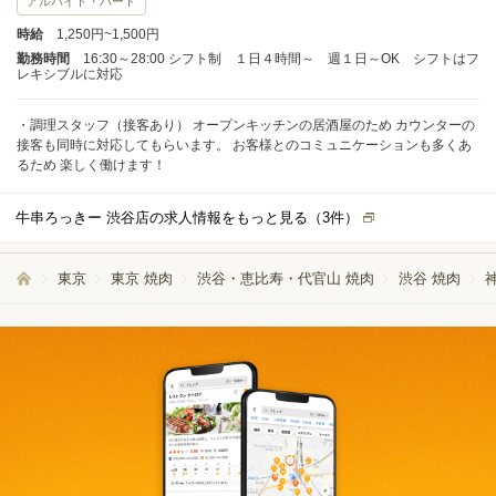
アルバイト・パート
時給
1,250円~1,500円
勤務時間
16:30～28:00 シフト制 １日４時間～ 週１日～OK シフトはフ
レキシブルに対応
・調理スタッフ（接客あり） オープンキッチンの居酒屋のため カウンターの
接客も同時に対応してもらいます。 お客様とのコミュニケーションも多くあ
るため 楽しく働けます！
牛串ろっきー 渋谷店の求人情報をもっと見る（
3
件）
東京
東京 焼肉
渋谷・恵比寿・代官山 焼肉
渋谷 焼肉