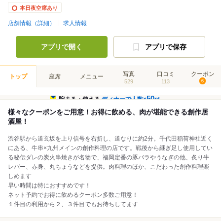
本日夜空席あり
店舗情報（詳細）
求人情報
アプリで開く
アプリで保存
写真
口コミ
クーポン
トップ
座席
メニュー
529
113
6
50
貯まる・使える
ディナーで人数×
pt
様々なクーポンをご用意！お得に飲める、肉が堪能できる創作居
酒屋！
渋谷駅から道玄坂を上り信号を右折し、道なりに約2分。千代田稲荷神社近く
にある、牛串×九州メインの創作料理の店です。戦後から継ぎ足し使用してい
る秘伝ダレの炭火串焼きが名物で、福岡定番の豚バラやうなぎの他、炙り牛
レバー、赤身、丸ちょうなどを提供。肉料理のほか、こだわった創作料理楽
しめます
早い時間は特におすすめです！
ネット予約でお得に飲めるクーポン多数ご用意！
１件目の利用から２、３件目でもお待ちしてます