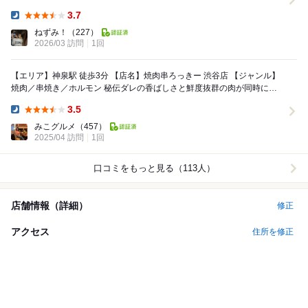
肉なのに...
3.7
Dinner:
ねずみ！
（227）
2026/03 訪問
1回
【エリア】神泉駅 徒歩3分 【店名】焼肉串ろっきー 渋谷店 【ジャンル】
焼肉／串焼き／ホルモン 秘伝ダレの香ばしさと鮮度抜群の肉が同時に楽
しめる、ちょっと特別な焼肉串体験...
3.5
Dinner:
みこグルメ
（457）
2025/04 訪問
1回
口コミをもっと見る（113人）
店舗情報（詳細）
修正
アクセス
住所を修正