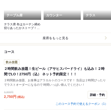
テーブル席
カウンター
テラス
テラス席 冬はカーテン締め
切りあったかストーブ！全
然寒くないです！
座席をもっと見る
コース
飲み放題
２時間飲み放題！生ビール（アサヒスパードライ）も込み！２時
間でLO！2750円（込） ネット予約限定！！！
２時間飲み放題、お食事はアラカルトのコースです！ 当店は２時間ぴったり
でラストオーダーになるので 時間いっぱい飲んでください！
3,300円
詳細・予約
2,750
円
(税込)
このコース予約で使えるクーポン（1）