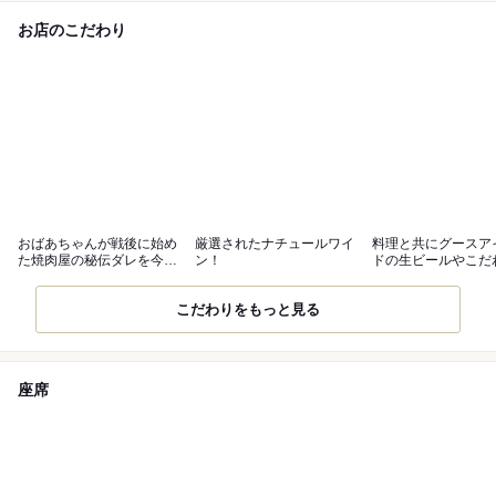
お店のこだわり
おばあちゃんが戦後に始め
厳選されたナチュールワイ
料理と共にグースア
た焼肉屋の秘伝ダレを今も
ン！
ドの生ビールやこだ
継ぎ足し守る
リンクの数々
こだわりをもっと見る
座席