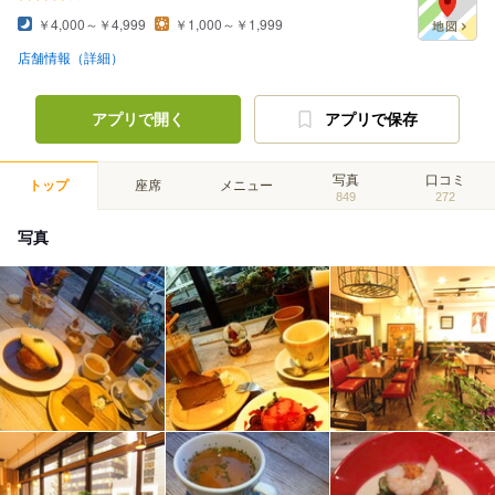
￥4,000～￥4,999
￥1,000～￥1,999
店舗情報（詳細）
アプリで開く
アプリで保存
写真
口コミ
トップ
座席
メニュー
849
272
写真