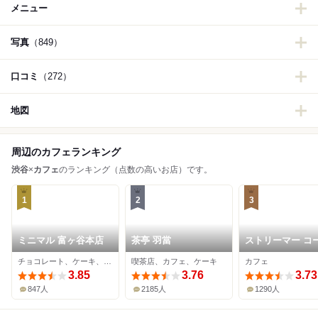
メニュー
写真
（849）
口コミ
（272）
地図
周辺のカフェランキング
渋谷
×
カフェ
のランキング（点数の高いお店）です。
1
2
3
ミニマル 富ヶ谷本店
茶亭 羽當
ストリーマー コ
ーカンパニー
チョコレート、ケーキ、カフェ
喫茶店、カフェ、ケーキ
カフェ
SHIBUYA
3.85
3.76
3.73
847人
2185人
1290人