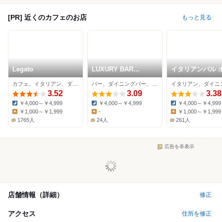
[PR] 近くのカフェのお店
もっと見る
Legato
LUXURY BAR
イタリアンバル 
PALACE 渋谷駅前店
リ 渋谷店
カフェ、イタリアン、ダイニングバー
バー、ダイニングバー、カフェ
3.52
3.09
3.38
￥4,000～￥4,999
￥4,000～￥4,999
￥4,000～￥4,999
Dinner:
Dinner:
Dinner:
￥1,000～￥1,999
-
￥1,000～￥1,999
Lunch:
Lunch:
Lunch:
1765人
24人
261人
広告を非表示
店舗情報（詳細）
修正
アクセス
住所を修正