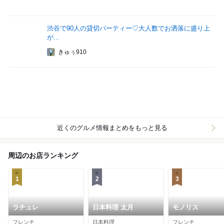
渋谷で90人の貸切パーティー♡大人数でお洒落に盛り上
が...
きゅぅ910
近くのグルメ情報まとめをもっと見る
周辺のお店ランキング
1
2
3
ラチュレ
日本料理 太月
モノリス
フレンチ
日本料理
フレンチ