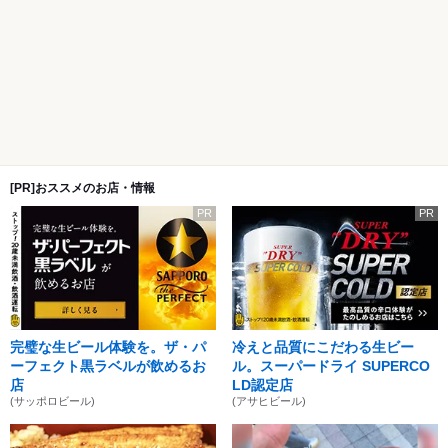
[PR]おススメのお店・情報
PR
PR
完璧な生ビール体験を。ザ・パ
冷えと品質にこだわる生ビー
ーフェクト黒ラベルが飲めるお
ル。スーパードライ SUPERCO
店
LD認定店
(サッポロビール)
(アサヒビール)