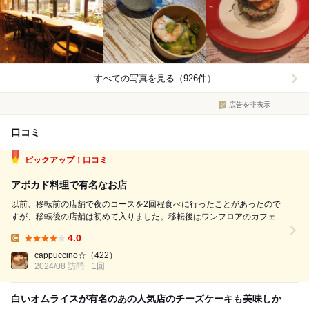
すべての写真を見る（926件）
広告を非表示
口コミ
ピックアップ！口コミ
アボカド料理で有名なお店
以前、移転前の店舗で夜のコースを2回程食べに行ったことがあったので
すが、移転後の店舗は初めて入りました。移転後はワンフロアのカフェの
雰囲気になっていました。 ランチは白いオムライスが人気のようです
4.0
が、味は人によって好みがかなり分かれるようななので、『鶏のネギ塩ご
Lunch:
はん』にしてみました。 ア...
cappuccino☆
（422）
2024/08 訪問
1回
白いオムライスが有名のあの人気店のチーズケーキも美味しか