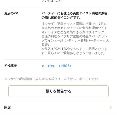
プンしました。
お店のPR
パーティーにも使える英国テイスト満載の渋谷
の隠れ家的ダイニングです。
【ウサギ】英国テイスト満載の空間で、女性に
大人気のアボカドやチーズの創作料理ホワイト
オムライスなどを堪能できる創作ダイニング。
自慢の料理をイタリア空輸の樽生スパークリン
グワインと一緒に♪ディナー貸切パーティーも大
歓迎♪
✳︎当店は2024 12/29をもちまして閉店となりま
す。長らくのご愛顧ありがとうございました。
初投稿者
えこだねこ
（14815）
※ウサギの店舗情報に誤りがある場合は、以下からご報告ください。
誤りを報告する
座席