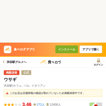
インストール
アプリで開く
渋谷駅グルメへ
ログイン
公式
ウサギ
渋谷駅/カフェ､ バル､ イタリアン
このお店は店舗情報の確認が取れていないため掲載保留中です。
3.46
272
人
12406
人