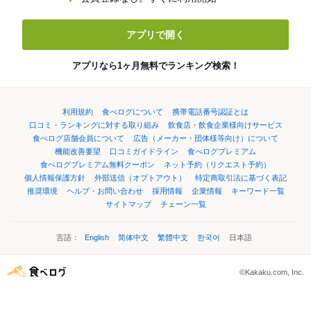
アプリで開く
アプリなら1ヶ月無料でランキング検索！
利用規約
食べログについて
携帯電話番号認証とは
口コミ・ランキングに対する取り組み
飲食店・飲食企業様向けサービス
食べログ店舗会員について
広告（メーカー・団体様等向け）について
機能改善要望
口コミガイドライン
食べログプレミアム
食べログプレミアム無料クーポン
ネット予約（リクエスト予約）
個人情報保護方針
外部送信（オプトアウト）
特定商取引法に基づく表記
推奨環境
ヘルプ・お問い合わせ
採用情報
企業情報
キーワード一覧
サイトマップ
チェーン一覧
言語：
English
简体中文
繁體中文
한국어
日本語
©Kakaku.com, Inc.