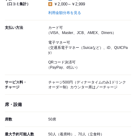
（口コミ集計）
￥2,000～￥2,999
利用金額分布を見る
支払い方法
カード可
（VISA、Master、JCB、AMEX、Diners）
電子マネー可
（交通系電子マネー（Suicaなど）、iD、QUICPa
y）
QRコード決済可
（PayPay、d払い）
サービス料・
チャージ500円（ディナータイムのみ1ドリンク
チャージ
オーダー制）カウンター席はノーチャージ
席・設備
席数
50席
最大予約可能人数
50人（着席時）、70人（立食時）