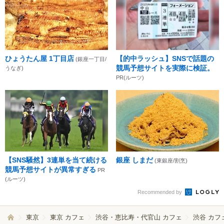
ひょうたん屋 1丁目店
【的中ラッシュ】SNSで話題の
(銀座一丁目/
競馬予想サイトを実際に検証。
うなぎ)
PR(ルーツ)
【SNS騒然】3連単を当て続ける
銀座 しまだ
(東銀座/割烹)
競馬予想サイトが異常すぎる
PR
(ルーツ)
Recommended by
東京
東京 カフェ
渋谷・恵比寿・代官山 カフェ
渋谷 カフ