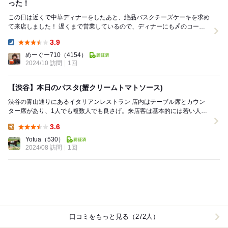
った！
この日は近くで中華ディナーをしたあと、絶品バスクチーズケーキを求め
て来店しました！ 遅くまで営業しているので、ディナーにも〆のコーヒ
ータイムにも◎ この日のバスクチーズケー...
3.9
Dinner:
めーぐー710
（4154）
2024/10 訪問
1回
【渋谷】本日のパスタ(蟹クリームトマトソース)
渋谷の青山通りにあるイタリアンレストラン 店内はテーブル席とカウン
ター席があり、1人でも複数人でも良さげ。来店客は基本的には若い人が
多いものの、サラリーマンやお年を召した友人...
3.6
Lunch:
Yotua
（530）
2024/08 訪問
1回
口コミをもっと見る（272人）